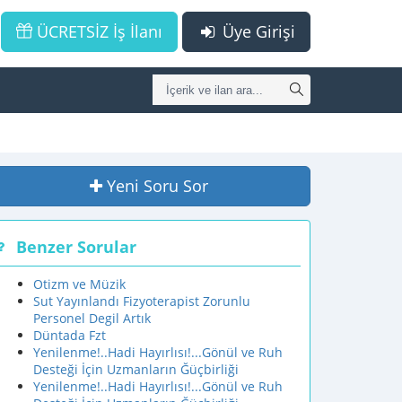
ÜCRETSİZ İş İlanı
Üye Girişi
Yeni Soru Sor
Benzer Sorular
Otizm ve Müzik
Sut Yayınlandı Fizyoterapist Zorunlu
Personel Degil Artık
Düntada Fzt
Yenilenme!..Hadi Hayırlısı!...Gönül ve Ruh
Desteği İçin Uzmanların Ğüçbirliği
Yenilenme!..Hadi Hayırlısı!...Gönül ve Ruh