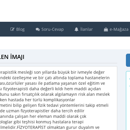
Blog
Soru-Cevap
İlanlar
e-Mağaza
EN İMAJI
rapistlik mesleği son yıllarda büyük bir ivmeyle değer
ndeki özelleşme ve bir çatı altında toplama hastanelerin
ması,özürlüler yasası ile patlama yaşanan özel eğitim ve
şı fizyoterapisti daha değerli kıldı hem maddi açıdan
u sakın fırsatçılık oılarak algılamayın risk alan meslek
rken hastada her türlü komplikasyonlar
metini bilip gelişen fizik tedavi yöntemlerini takip etmeli
nde uzman fizyoterapistler daha tercih edilir
 alanında çalışan her eleman maddi olarak çok
kologlar gibi teşhisi konmuş hastalara terapi
ilmelidir.FİZYOTERAPİST olmaktan gurur duyalım ve