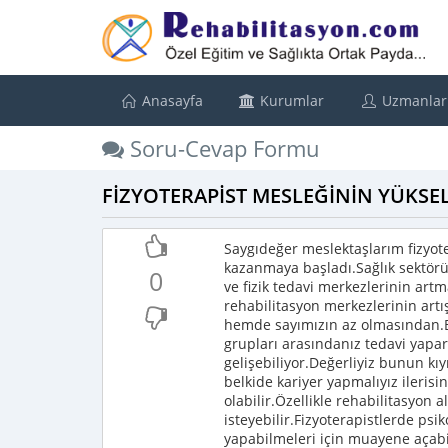
Anasayfa
Kurumlar
Uzmanlar
Soru-Cevap Formu
FİZYOTERAPİST MESLEĞİNİN YÜKSEL
Saygıdeğer meslektaşlarım fizyote
kazanmaya başladı.Sağlık sektörü
0
ve fizik tedavi merkezlerinin art
rehabilitasyon merkezlerinin artı
hemde sayımızın az olmasından.Bun
grupları arasındanız tedavi yapa
gelişebiliyor.Değerliyiz bunun kıy
belkide kariyer yapmalıyız ilerisi
olabilir.Özellikle rehabilitasyon
isteyebilir.Fizyoterapistlerde psi
yapabilmeleri için muayene açab