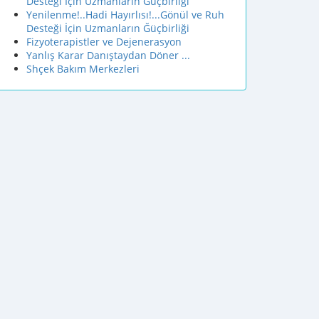
Desteği İçin Uzmanların Ğüçbirliği
Yenilenme!..Hadi Hayırlısı!...Gönül ve Ruh
Desteği İçin Uzmanların Ğüçbirliği
Fizyoterapistler ve Dejenerasyon
Yanlış Karar Danıştaydan Döner ...
Shçek Bakım Merkezleri