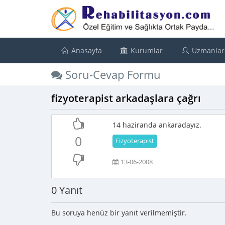
Anasayfa
Kurumlar
Uzmanlar
Soru-Cevap Formu
fizyoterapist arkadaşlara çağrı
14 haziranda ankaradayız.
0
Fizyoterapist
13-06-2008
0 Yanıt
Bu soruya henüz bir yanıt verilmemiştir.