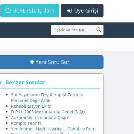
ÜCRETSİZ İş İlanı
Üye Girişi
Yeni Soru Sor
Benzer Sorular
Sut Yayınlandı Fizyoterapist Zorunlu
Personel Degil Artık
Rehabilitasyon Ekibi
D.P.Ü. 2003 Mezunlarına Genel Çağrı
Ankaradaki Uzmanlara Çağrı
Komplo Teorisi
Yenilenme!..Hadi Hayırlısı!...Gönül ve Ruh