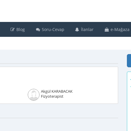
Blog
Soru-Cevap
İlanlar
e-Mağaza
Akgül KARABACAK
Fizyoterapist