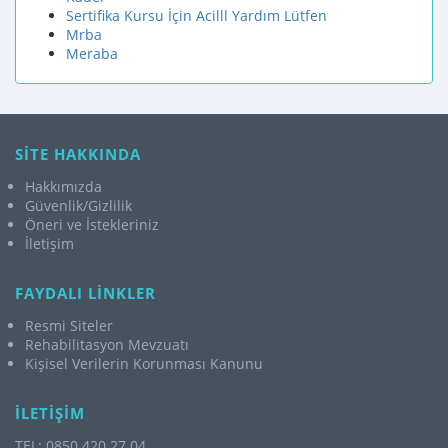
Sertifika Kursu İçin Acilll Yardım Lütfen
Mrba
Meraba
SİTE HAKKINDA
Hakkımızda
Güvenlik/Gizlilik
Öneri ve İstekleriniz
İletişim
FAYDALI LİNKLER
Resmi Siteler
Rehabilitasyon Mevzuatı
Kişisel Verilerin Korunması Kanunu
İLETİŞİM
TEL: 0850 420 27 04