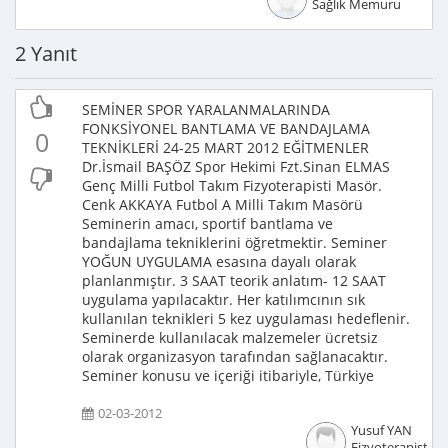
Sağlık Memuru
2 Yanıt
SEMİNER SPOR YARALANMALARINDA
FONKSİYONEL BANTLAMA VE BANDAJLAMA
0
TEKNİKLERİ 24-25 MART 2012 EĞİTMENLER
Dr.İsmail BAŞÖZ Spor Hekimi Fzt.Sinan ELMAS
Genç Milli Futbol Takım Fizyoterapisti Masör.
Cenk AKKAYA Futbol A Milli Takım Masörü
Seminerin amacı, sportif bantlama ve
bandajlama tekniklerini öğretmektir. Seminer
YOĞUN UYGULAMA esasına dayalı olarak
planlanmıştır. 3 SAAT teorik anlatım- 12 SAAT
uygulama yapılacaktır. Her katılımcının sık
kullanılan teknikleri 5 kez uygulaması hedeflenir.
Seminerde kullanılacak malzemeler ücretsiz
olarak organizasyon tarafından sağlanacaktır.
Seminer konusu ve içeriği itibariyle, Türkiye
02-03-2012
Yusuf YAN
Fizyoterapist