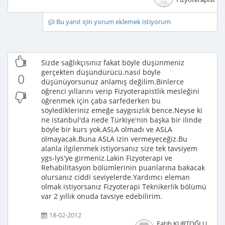
Bu yanıt için yorum eklemek istiyorum
Sizde sağlıkçısınız fakat böyle düşünmeniz
gerçekten düşündürücü.nasıl böyle
0
düşünüyorsunuz anlamış değilim.Binlerce
öğrenci yıllarını verip Fizyoterapistlik mesleğini
öğrenmek için çaba sarfederken bu
söyledikleriniz emeğe saygısızlık bence.Neyse ki
ne istanbul'da nede Türkiye'nin başka bir ilinde
böyle bir kurs yok.ASLA olmadı ve ASLA
olmayacak.Buna ASLA izin vermeyeceğiz.Bu
alanla ilgilenmek istiyorsanız size tek tavsiyem
ygs-lys'ye girmeniz.Lakin Fizyoterapi ve
Rehabilitasyon bölümlerinin puanlarına bakacak
olursanız ciddi seviyelerde.Yardımcı eleman
olmak istiyorsanız Fizyoterapi Teknikerlik bölümü
var 2 yıllık onuda tavsiye edebilirim.
18-02-2012
Fatih KURTOĞLU