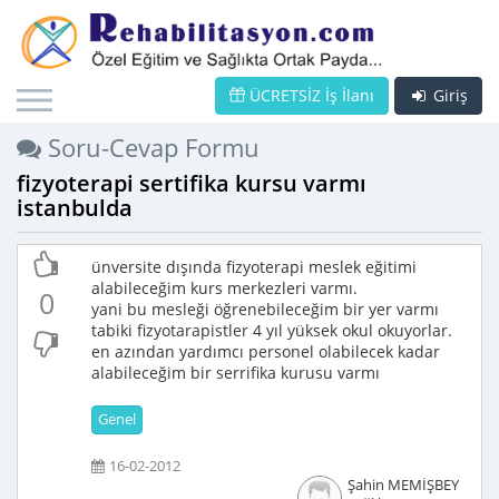
ÜCRETSİZ İş İlanı
Giriş
Soru-Cevap Formu
fizyoterapi sertifika kursu varmı
istanbulda
ünversite dışında fizyoterapi meslek eğitimi
alabileceğim kurs merkezleri varmı.
0
yani bu mesleği öğrenebileceğim bir yer varmı
tabiki fizyotarapistler 4 yıl yüksek okul okuyorlar.
en azından yardımcı personel olabilecek kadar
alabileceğim bir serrifika kurusu varmı
Genel
16-02-2012
Şahin MEMİŞBEY