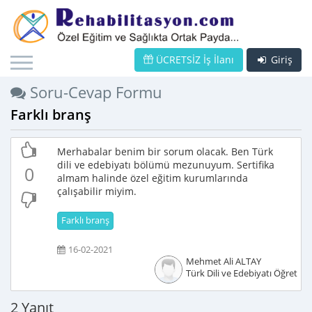
ÜCRETSİZ İş İlanı
Giriş
Soru-Cevap Formu
Farklı branş
Merhabalar benim bir sorum olacak. Ben Türk
dili ve edebiyatı bölümü mezunuyum. Sertifika
0
almam halinde özel eğitim kurumlarında
çalışabilir miyim.
Farklı branş
16-02-2021
Mehmet Ali ALTAY
Türk Dili ve Edebiyatı Öğretme
2 Yanıt