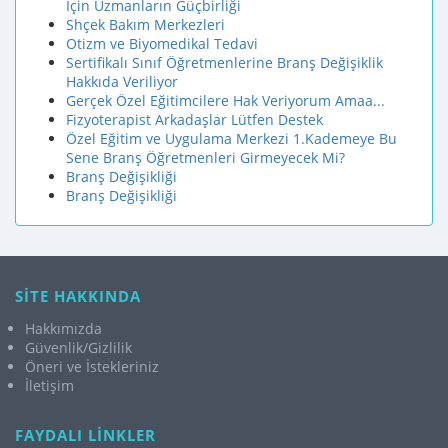
İçin Uzmanların Ğüçbirliği
Shçek Bakım Merkezleri
Otizm ve Biyomedikal Tedavi
Sertifikalı Sınıf Öğretmenlerine Branş Değişiklik
Hakkıda Veriliyor
Gerçek Özel Eğitimcilere Hak Veriyorum Amaa...
Fizyoterapist Arkadaşlar Lütfen Destek
Özel Eğitim ve Uygulama Merkezi 1.Kademeye Bu
Sene Branş Öğretmenleri Girmeyecek Mi?
Branş Değişikliği
Branş Değişikliği
SİTE HAKKINDA
Hakkımızda
Güvenlik/Gizlilik
Öneri ve İstekleriniz
İletişim
FAYDALI LİNKLER