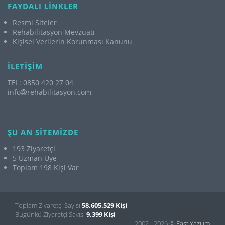
FAYDALI LİNKLER
Resmi Siteler
Rehabilitasyon Mevzuatı
Kişisel Verilerin Korunması Kanunu
İLETİŞİM
TEL: 0850 420 27 04
info
rehabilitasyon.com
ŞU AN SİTEMİZDE
193 Ziyaretçi
5 Uzman Üye
Toplam 198 Kişi Var
Toplam Ziyaretçi Sayısı
58.605.529 Kişi
Bugünkü Ziyaretçi Sayısı
9.399 Kişi
2002 - 2026 ©
Fast Yazılım