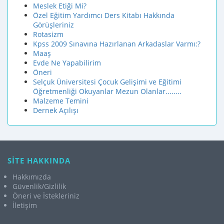
Meslek Etiği Mi?
Özel Eğitim Yardımcı Ders Kitabı Hakkında
Görüşleriniz
Rotasizm
Kpss 2009 Sınavına Hazırlanan Arkadaslar Varmı:?
Maaş
Evde Ne Yapabilirim
Öneri
Selçuk Üniversitesi Çocuk Gelişimi ve Eğitimi
Öğretmenliği Okuyanlar Mezun Olanlar........
Malzeme Temini
Dernek Açılışı
SİTE HAKKINDA
Hakkımızda
Güvenlik/Gizlilik
Öneri ve İstekleriniz
İletişim