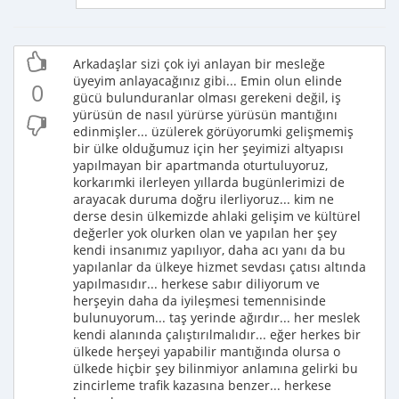
Arkadaşlar sizi çok iyi anlayan bir mesleğe
üyeyim anlayacağınız gibi... Emin olun elinde
0
gücü bulunduranlar olması gerekeni değil, iş
yürüsün de nasıl yürürse yürüsün mantığını
edinmişler... üzülerek görüyorumki gelişmemiş
bir ülke olduğumuz için her şeyimizi altyapısı
yapılmayan bir apartmanda oturtuluyoruz,
korkarımki ilerleyen yıllarda bugünlerimizi de
arayacak duruma doğru ilerliyoruz... kim ne
derse desin ülkemizde ahlaki gelişim ve kültürel
değerler yok olurken olan ve yapılan her şey
kendi insanımız yapılıyor, daha acı yanı da bu
yapılanlar da ülkeye hizmet sevdası çatısı altında
yapılmasıdır... herkese sabır diliyorum ve
herşeyin daha da iyileşmesi temennisinde
bulunuyorum... taş yerinde ağırdır... her meslek
kendi alanında çalıştırılmalıdır... eğer herkes bir
ülkede herşeyi yapabilir mantığında olursa o
ülkede hiçbir şey bilinmiyor anlamına gelirki bu
zincirleme trafik kazasına benzer... herkese