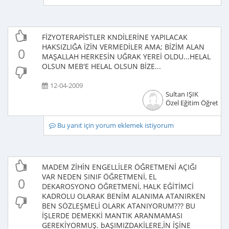
FİZYOTERAPİSTLER KNDİLERİNE YAPILACAK
HAKSIZLIĞA İZİN VERMEDİLER AMA; BİZİM ALAN
0
MAŞALLAH HERKESİN UĞRAK YEREİ OLDU...HELAL
OLSUN MEB'E HELAL OLSUN BİZE...
12-04-2009
Sultan IŞIK
Özel Eğitim Öğretme
Bu yanıt için yorum eklemek istiyorum
MADEM ZİHİN ENGELLİLER ÖĞRETMENİ AÇIĞI
VAR NEDEN SINIF ÖĞRETMENİ, EL
0
DEKAROSYONO ÖĞRETMENİ, HALK EĞİTİMCİ
KADROLU OLARAK BENİM ALANIMA ATANIRKEN
BEN SÖZLEŞMELİ OLARK ATANIYORUM??? BU
İŞLERDE DEMEKKİ MANTIK ARANMAMASI
GEREKİYORMUŞ. bAŞIMIZDAKİLERE,İN İŞİNE