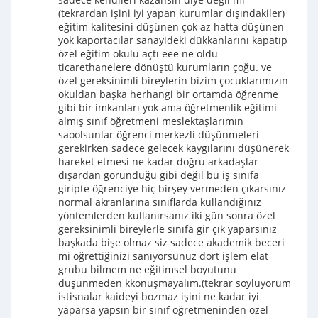
(tekrardan işini iyi yapan kurumlar dışındakiler)
eğitim kalitesini düşünen çok az hatta düşünen
yok kaportacılar sanayideki dükkanlarını kapatıp
özel eğitim okulu açtı eee ne oldu
ticarethanelere dönüştü kurumların çoğu. ve
özel gereksinimli bireylerin bizim çocuklarımızın
okuldan başka herhangi bir ortamda öğrenme
gibi bir imkanları yok ama öğretmenlik eğitimi
almış sınıf öğretmeni meslektaşlarımın
saoolsunlar öğrenci merkezli düşünmeleri
gerekirken sadece gelecek kaygılarını düşünerek
hareket etmesi ne kadar doğru arkadaşlar
dışardan göründüğü gibi değil bu iş sınıfa
giripte öğrenciye hiç birşey vermeden çıkarsınız
normal akranlarına sınıflarda kullandığınız
yöntemlerden kullanırsanız iki gün sonra özel
gereksinimli bireylerle sınıfa gir çık yaparsınız
başkada bişe olmaz siz sadece akademik beceri
mi öğrettiğinizi sanıyorsunuz dört işlem elat
grubu bilmem ne eğitimsel boyutunu
düşünmeden kkonuşmayalım.(tekrar söylüyorum
istisnalar kaideyi bozmaz işini ne kadar iyi
yaparsa yapsın bir sınıf öğretmeninden özel