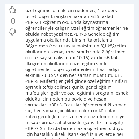
özel eğitimci olmak için nedenler:) 1-ek ders
ücreti diğer branşlara nazaran %25 fazladır.
0
<BR>2-İlköğretim okulunda kaynaştırma
öğrencileriyle çalışan Özel eğitim öğretmenlerine
okulda nöbet yazılmaz.<BR>3-Genelde eğitim
uygulama okullarında bir sınıfta ortalama
3öğretmen (çocuk sayısı maksimum 8),ilköğretim
okullarında kaynaştırma sınıflarında 2 öğretmen
(çocuk sayısı maksimum 10-15) vardır.<BR>4-
İlköğretim okullarında özel eğitim sınıfı
öğretmenleri diğer öğretmenlerin hazırladığı
etkinlik,kulup vs den her zaman muaf tutulur..
<BR>5-Müfettişler geldiğinde özel eğitim sınıfları
ayrıntılı teftiş edilmez çünkü genel eğitim
müfettişleri gelir ve özel eğitimin programı esnek
olduğu için neden bu böyle diye hesap
sormazlar..<BR>6-Çocuklar öğrenemediği zaman
suç her zaman çocuklarda olur çünkü onlar
zaten geridir,kimse size neden öğretmedin diye
hesap sormaz,rahatsınızdır.(şahsi fikrim değil )
<BR>7-Sınıflarda birden fazla öğretmen olduğu
için hastalık,yüksek lisans,keyfi izin vs lerde her