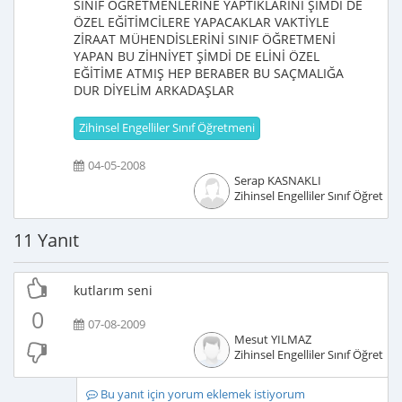
SINIF ÖĞRETMENLERİNE YAPTIKLARINI ŞİMDİ DE
ÖZEL EĞİTİMCİLERE YAPACAKLAR VAKTİYLE
ZİRAAT MÜHENDİSLERİNİ SINIF ÖĞRETMENİ
YAPAN BU ZİHNİYET ŞİMDİ DE ELİNİ ÖZEL
EĞİTİME ATMIŞ HEP BERABER BU SAÇMALIĞA
DUR DİYELİM ARKADAŞLAR
Zihinsel Engelliler Sınıf Öğretmeni
04-05-2008
Serap KASNAKLI
Zihinsel Engelliler Sınıf Öğretme
11 Yanıt
kutlarım seni
0
07-08-2009
Mesut YILMAZ
Zihinsel Engelliler Sınıf Öğretme
Bu yanıt için yorum eklemek istiyorum