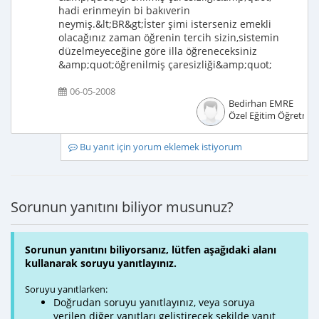
hadi erinmeyin bi bakıverin
neymiş.&lt;BR&gt;İster şimi isterseniz emekli
olacağınız zaman öğrenin tercih sizin,sistemin
düzelmeyeceğine göre illa öğreneceksiniz
&amp;quot;öğrenilmiş çaresizliği&amp;quot;
06-05-2008
Bedirhan EMRE
Özel Eğitim Öğretmen
Bu yanıt için yorum eklemek istiyorum
Sorunun yanıtını biliyor musunuz?
Sorunun yanıtını biliyorsanız, lütfen aşağıdaki alanı
kullanarak soruyu yanıtlayınız.
Soruyu yanıtlarken:
Doğrudan soruyu yanıtlayınız, veya soruya
verilen diğer yanıtları geliştirecek şekilde yanıt