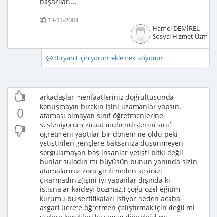
başarılar....
13-11-2008
Hamdi DEMİREL
Sosyal Hizmet Uzmanı
Bu yanıt için yorum eklemek istiyorum
arkadaşlar menfaatleriniz doğrultusunda
konuşmayın bırakın işini uzamanlar yapsın.
0
ataması olmayan sınıf öğretmenlerine
sesleniyorum ziraat mühendislerini sınıf
öğretmeni yaptılar bir dönem ne oldu peki
yetiştirilen gençlere baksanıza düşünmeyen
sorgulamayan boş insanlar yetişti bitki değil
bunlar suladın mı büyüsün bunun yanında sizin
atamalarınız zora girdi neden sesinizi
çıkarmadınız(işini iyi yapanlar dışında ki
istisnalar kaideyi bozmaz.) çoğu özel eğitim
kurumu bu sertifikaları istiyor neden acaba
asgari ücrete öğretmen çalıştırmak için değil mi
sadece kendileri kazansın diye değil mi