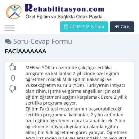
ÜCRETSİZ İş İlanı
Giriş
Soru-Cevap Formu
FACİAAAAAAA
MEB ve YÖK'ün üzerinde çalıştığı sertifika
programına katılanlar, 2 yıl içinde özel eğitim
0
öğretmeni olacak Milli Eğitim Bakanlığı ve
Yükseköğretim Kurulu (YÖK), Türkiye'nin ihtiyacı
olan zihin, işitme ve görme engelliler için özel
eğitim öğretmeni açığını karşılamak üzere 2 yıllık
sertifika programı açıyor.
Eğitim Fakültesi mezunlarının başvurabileceği
sertifika programına katılanlar, 2 yılın ardından
özel eğitim öğretmeni olarak atanabilecek. 7 bin
öğretmene ihtiyaç duyulan bu alanda eğitim
almış bin 926 öğretmen görev yapıyor. Öğretmen
açığı yüzünden 0-14 yaş arasındaki 1 milyon 800