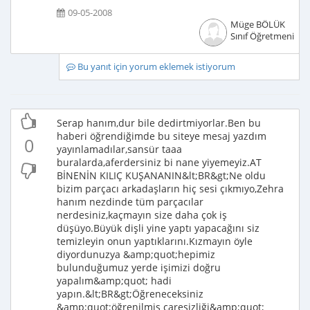
09-05-2008
Müge BÖLÜK
Sınıf Öğretmeni
Bu yanıt için yorum eklemek istiyorum
Serap hanım,dur bile dedirtmiyorlar.Ben bu
haberi öğrendiğimde bu siteye mesaj yazdım
0
yayınlamadılar,sansür taaa
buralarda,aferdersiniz bi nane yiyemeyiz.AT
BİNENİN KILIÇ KUŞANANIN&lt;BR&gt;Ne oldu
bizim parçacı arkadaşların hiç sesi çıkmıyo,Zehra
hanım nezdinde tüm parçacılar
nerdesiniz,kaçmayın size daha çok iş
düşüyo.Büyük dişli yine yaptı yapacağını siz
temizleyin onun yaptıklarını.Kızmayın öyle
diyordunuzya &amp;quot;hepimiz
bulunduğumuz yerde işimizi doğru
yapalım&amp;quot; hadi
yapın.&lt;BR&gt;Öğreneceksiniz
&amp;quot;öğrenilmiş çaresizliği&amp;quot;