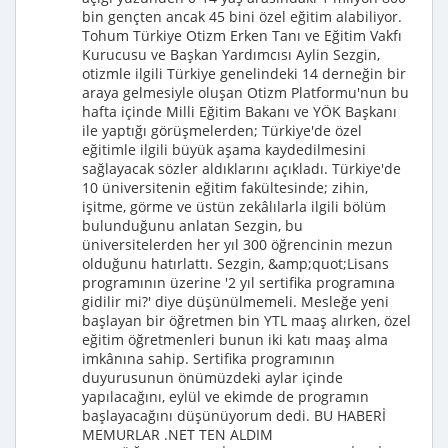
bin gençten ancak 45 bini özel eğitim alabiliyor.
Tohum Türkiye Otizm Erken Tanı ve Eğitim Vakfı
Kurucusu ve Başkan Yardımcısı Aylin Sezgin,
otizmle ilgili Türkiye genelindeki 14 derneğin bir
araya gelmesiyle oluşan Otizm Platformu'nun bu
hafta içinde Milli Eğitim Bakanı ve YÖK Başkanı
ile yaptığı görüşmelerden; Türkiye'de özel
eğitimle ilgili büyük aşama kaydedilmesini
sağlayacak sözler aldıklarını açıkladı. Türkiye'de
10 üniversitenin eğitim fakültesinde; zihin,
işitme, görme ve üstün zekâlılarla ilgili bölüm
bulunduğunu anlatan Sezgin, bu
üniversitelerden her yıl 300 öğrencinin mezun
olduğunu hatırlattı. Sezgin, &amp;quot;Lisans
programının üzerine '2 yıl sertifika programına
gidilir mi?' diye düşünülmemeli. Mesleğe yeni
başlayan bir öğretmen bin YTL maaş alırken, özel
eğitim öğretmenleri bunun iki katı maaş alma
imkânına sahip. Sertifika programının
duyurusunun önümüzdeki aylar içinde
yapılacağını, eylül ve ekimde de programın
başlayacağını düşünüyorum dedi. BU HABERİ
MEMURLAR .NET TEN ALDIM