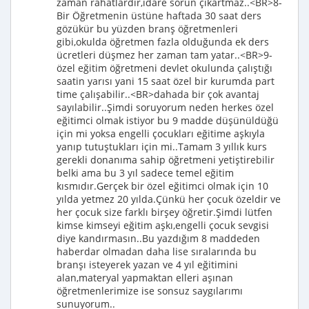
zaman rahatlardır,idare sorun çıkartmaz..<BR>8-
Bir Öğretmenin üstüne haftada 30 saat ders
gözükür bu yüzden branş öğretmenleri
gibi,okulda öğretmen fazla olduğunda ek ders
ücretleri düşmez her zaman tam yatar..<BR>9-
özel eğitim öğretmeni devlet okulunda çalıştığı
saatin yarısı yani 15 saat özel bir kurumda part
time çalışabilir..<BR>dahada bir çok avantaj
sayılabilir..Şimdi soruyorum neden herkes özel
eğitimci olmak istiyor bu 9 madde düşünüldüğü
için mi yoksa engelli çocukları eğitime aşkıyla
yanıp tutuştukları için mi..Tamam 3 yıllık kurs
gerekli donanıma sahip öğretmeni yetiştirebilir
belki ama bu 3 yıl sadece temel eğitim
kısmıdır.Gerçek bir özel eğitimci olmak için 10
yılda yetmez 20 yılda.Çünkü her çocuk özeldir ve
her çocuk size farklı birşey öğretir.Şimdi lütfen
kimse kimseyi eğitim aşkı,engelli çocuk sevgisi
diye kandırmasın..Bu yazdığım 8 maddeden
haberdar olmadan daha lise sıralarında bu
branşı isteyerek yazan ve 4 yıl eğitimini
alan,materyal yapmaktan elleri aşınan
öğretmenlerimize ise sonsuz saygılarımı
sunuyorum..