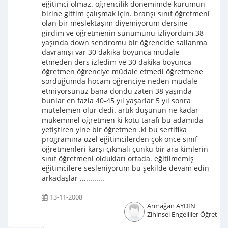
eğitimci olmaz. öğrencilik dönemimde kurumun
birine gittim çalışmak için. branşı sınıf öğretmeni
olan bir meslektaşım diyemiyorum dersine
girdim ve öğretmenin sunumunu izliyordum 38
yaşında down sendromu bir öğrencide sallanma
davranışı var 30 dakika boyunca müdale
etmeden ders izledim ve 30 dakika boyunca
öğretmen öğrenciye müdale etmedi öğretmene
sorduğumda hocam öğrenciye neden müdale
etmiyorsunuz bana döndü zaten 38 yaşında
bunlar en fazla 40-45 yıl yaşarlar 5 yıl sonra
mutelemen ölür dedi. artık düşünün ne kadar
mükemmel öğretmen ki kötü tarafı bu adamıda
yetiştiren yine bir öğretmen .ki bu sertifika
programına özel eğitimcilerden çok önce sınıf
öğretmenleri karşı çıkmalı çünkü bir ara kimlerin
sınıf öğretmeni oldukları ortada. eğitilmemiş
eğitimcilere sesleniyorum bu şekilde devam edin
arkadaşlar ............
13-11-2008
Armağan AYDIN
Zihinsel Engelliler Öğretme