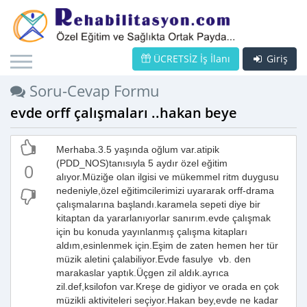
ÜCRETSİZ İş İlanı
Giriş
Soru-Cevap Formu
evde orff çalışmaları ..hakan beye
Merhaba.3.5 yaşında oğlum var.atipik
(PDD_NOS)tanısıyla 5 aydır özel eğitim
0
alıyor.Müziğe olan ilgisi ve mükemmel ritm duygusu
nedeniyle,özel eğitimcilerimizi uyararak orff-drama
çalışmalarına başlandı.karamela sepeti diye bir
kitaptan da yararlanıyorlar sanırım.evde çalışmak
için bu konuda yayınlanmış çalışma kitapları
aldım,esinlenmek için.Eşim de zaten hemen her tür
müzik aletini çalabiliyor.Evde fasulye vb. den
marakaslar yaptık.Üçgen zil aldık.ayrıca
zil.def,ksilofon var.Kreşe de gidiyor ve orada en çok
müzikli aktiviteleri seçiyor.Hakan bey,evde ne kadar