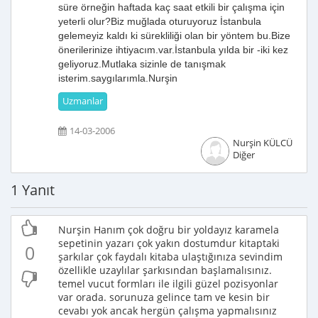
süre örneğin haftada kaç saat etkili bir çalışma için
yeterli olur?Biz muğlada oturuyoruz İstanbula
gelemeyiz kaldı ki sürekliliği olan bir yöntem bu.Bize
önerilerinize ihtiyacım.var.İstanbula yılda bir -iki kez
geliyoruz.Mutlaka sizinle de tanışmak
isterim.saygılarımla.Nurşin
Uzmanlar
14-03-2006
Nurşin KÜLCÜ
Diğer
1 Yanıt
Nurşin Hanım çok doğru bir yoldayız karamela
sepetinin yazarı çok yakın dostumdur kitaptaki
0
şarkılar çok faydalı kitaba ulaştığınıza sevindim
özellikle uzaylılar şarkısından başlamalısınız.
temel vucut formları ile ilgili güzel pozisyonlar
var orada. sorunuza gelince tam ve kesin bir
cevabı yok ancak hergün çalışma yapmalısınız