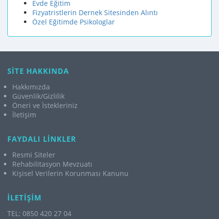
Evde Eğitim
Fizyatristlerin Dernek Sitesinden Alıntı
Özel Eğitimde Psikologlar
SİTE HAKKINDA
Hakkımızda
Güvenlik/Gizlilik
Öneri ve İstekleriniz
İletişim
FAYDALI LİNKLER
Resmi Siteler
Rehabilitasyon Mevzuatı
Kişisel Verilerin Korunması Kanunu
İLETİŞİM
TEL: 0850 420 27 04