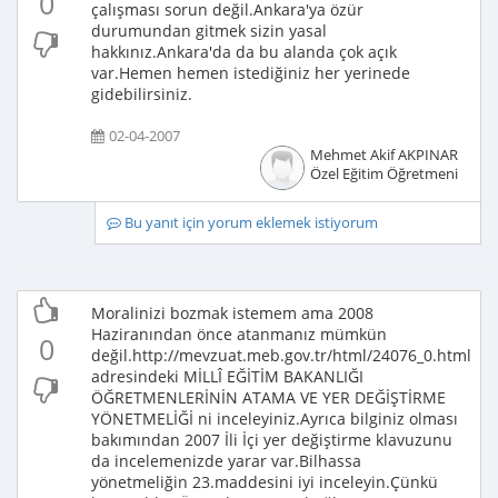
0
çalışması sorun değil.Ankara'ya özür
durumundan gitmek sizin yasal
hakkınız.Ankara'da da bu alanda çok açık
var.Hemen hemen istediğiniz her yerinede
gidebilirsiniz.
02-04-2007
Mehmet Akif AKPINAR
Özel Eğitim Öğretmeni
Bu yanıt için yorum eklemek istiyorum
Moralinizi bozmak istemem ama 2008
Haziranından önce atanmanız mümkün
0
değil.http://mevzuat.meb.gov.tr/html/24076_0.html
adresindeki MİLLÎ EĞİTİM BAKANLIĞI
ÖĞRETMENLERİNİN ATAMA VE YER DEĞİŞTİRME
YÖNETMELİĞİ ni inceleyiniz.Ayrıca bilginiz olması
bakımından 2007 İli İçi yer değiştirme klavuzunu
da incelemenizde yarar var.Bilhassa
yönetmeliğin 23.maddesini iyi inceleyin.Çünkü