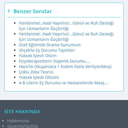
Benzer Sorular
Yenilenme!..Hadi Hayırlısı!...Gönül ve Ruh Desteği
İçin Uzmanların Ğüçbirliği
Yenilenme!..Hadi Hayırlısı!...Gönül ve Ruh Desteği
İçin Uzmanların Ğüçbirliği
Özel Eğitimde Drama Sunumum
Shçek'te Eş Durumu Tayinleri
Yüksek İşlevli Otizm
Fizyoterapistlerin Stajerlik Durumu....
Hazırlık Okuyanlara 1 Kıdem Fazla Veriliyor(Muş)
Çoklu Zeka Teorisi
Yüksek İşlevli Oltizim
4-B Lilerin Eş Durumu ve Hastanelerde Maaş....
SİTE HAKKINDA
Hakkımızda
Güvenlik/Gizlilik