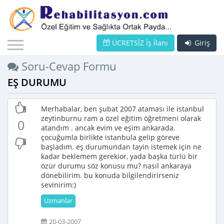
ÜCRETSİZ İş İlanı
Giriş
Soru-Cevap Formu
EŞ DURUMU
Merhabalar, ben şubat 2007 ataması ile istanbul
zeytinburnu ram a özel eğitim öğretmeni olarak
0
atandım . ancak evim ve eşim ankarada.
çocuğumla birlikte istanbula gelip göreve
başladım. eş durumundan tayin istemek için ne
kadar beklemem gerekior, yada başka türlü bir
özür durumu söz konusu mu? nasıl ankaraya
dönebilirim. bu konuda bilgilendirirseniz
sevinirim:)
Uzmanlar
20-03-2007