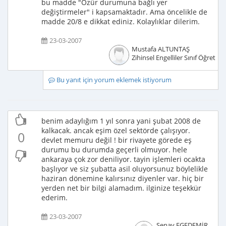
bu madde "Özür durumuna bağlı yer
değiştirmeler" i kapsamaktadır. Ama öncelikle de
madde 20/8 e dikkat ediniz. Kolaylıklar dilerim.
23-03-2007
Mustafa ALTUNTAŞ
Zihinsel Engelliler Sınıf Öğretme
Bu yanıt için yorum eklemek istiyorum
benim adaylığım 1 yıl sonra yani şubat 2008 de
kalkacak. ancak eşim özel sektörde çalışıyor.
0
devlet memuru değil ! bir rivayete görede eş
durumu bu durumda geçerli olmuyor. hele
ankaraya çok zor deniliyor. tayin işlemleri ocakta
başlıyor ve siz şubatta asil oluyorsunuz böylelikle
haziran dönemine kalırsınız diyenler var. hiç bir
yerden net bir bilgi alamadım. ilginize teşekkür
ederim.
23-03-2007
Şenay EGEDEMİR