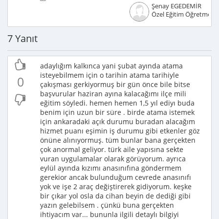
Şenay EGEDEMİR
Özel Eğitim Öğretmeni
7 Yanıt
adaylığım kalkınca yani şubat ayında atama
isteyebilmem için o tarihin atama tarihiyle
0
çakışması gerkiyormuş bir gün önce bile bitse
başvurular haziran ayına kalacağımı ilçe mili
eğitim söyledi. hemen hemen 1,5 yıl ediyı buda
benim için uzun bir süre . birde atama istemek
için ankaradaki açık durumu buradan alacağım
hizmet puanı eşimin iş durumu gibi etkenler göz
önüne alınıyormuş. tüm bunlar bana gerçekten
çok anormal geliyor. türk aile yapısına sekte
vuran uygulamalar olarak görüyorum. ayrıca
eylül ayında kızımı anasınıfına göndermem
gerekior ancak bulunduğum cevrede anasınıfı
yok ve işe 2 araç değiştirerek gidiyorum. keşke
bir çıkar yol osla da cihan beyin de dediği gibi
yazın gelebilsem . çünkü buna gerçekten
ihtiyacım var... bununla ilgili detaylı bilgiyi