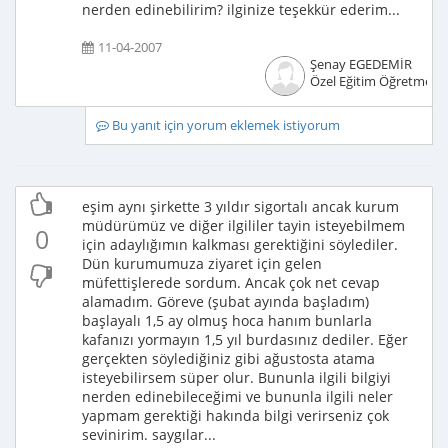
nerden edinebilirim? ilginize teşekkür ederim...
11-04-2007
Şenay EGEDEMİR
Özel Eğitim Öğretmeni
Bu yanıt için yorum eklemek istiyorum
eşim aynı şirkette 3 yıldır sigortalı ancak kurum
müdürümüz ve diğer ilgililer tayin isteyebilmem
0
için adaylığımın kalkması gerektiğini söylediler.
Dün kurumumuza ziyaret için gelen
müfettişlerede sordum. Ancak çok net cevap
alamadım. Göreve (şubat ayında başladım)
başlayalı 1,5 ay olmuş hoca hanım bunlarla
kafanızı yormayın 1,5 yıl burdasınız dediler. Eğer
gerçekten söylediğiniz gibi ağustosta atama
isteyebilirsem süper olur. Bununla ilgili bilgiyi
nerden edinebileceğimi ve bununla ilgili neler
yapmam gerektiği hakında bilgi verirseniz çok
sevinirim. saygılar...