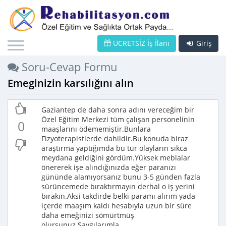
ÜCRETSİZ İş İlanı
Giriş
Soru-Cevap Formu
Emeginizin karsılığını alın
Gaziantep de daha sonra adını vereceğim bir
Özel Eğitim Merkezi tüm çalışan personelinin
0
maaşlarını ödememiştir.Bunlara
Fizyoterapistlerde dahildir.Bu konuda biraz
araştırma yaptığımda bu tür olayların sıkca
meydana geldiğini gördüm.Yüksek meblalar
önererek işe alındığınızda eğer paranızı
gününde alamıyorsanız bunu 3-5 günden fazla
sürüncemede bıraktırmayın derhal o iş yerini
bırakın.Aksi takdirde belki paramı alırım yada
içerde maaşım kaldı hesabıyla uzun bir süre
daha emeğinizi sömürtmüş
olursunuz.Saygılarımla