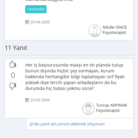
Uzmanlar
20-04-2005
Nilufer SİNCE
Fizyoterapist
11 Yanıt
Her iş başvurusunda maaşı en ön planda tutup
bunun dışında hiçbir şey sormayan, kurum
0
hakkında herhangibir bilgi toplamayan sırf fiyatı
yüksek diye tercih yapan arkadaşların da bu
durumda hiç hatası yokmu sizce?
23-02-2006
Tuncay AKPINAR
Fizyoterapist
Bu yanıt için yorum eklemek istiyorum