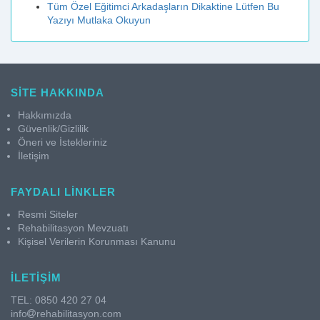
Tüm Özel Eğitimci Arkadaşların Dikaktine Lütfen Bu
Yazıyı Mutlaka Okuyun
SİTE HAKKINDA
Hakkımızda
Güvenlik/Gizlilik
Öneri ve İstekleriniz
İletişim
FAYDALI LİNKLER
Resmi Siteler
Rehabilitasyon Mevzuatı
Kişisel Verilerin Korunması Kanunu
İLETİŞİM
TEL: 0850 420 27 04
info
rehabilitasyon.com