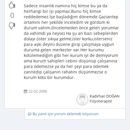
Sadece insanlık namına hiç kimse bu ya da
herhangi bir işi yapmaz.Bunu hiç kimse
0
reddedemez.İşe başladığım dönemde Gaziantep
ortamını her şekilde inceledim ve gördüm ki
durum vahim.(İncelemeden önce gelen yorumlar
da vahimdi ya neyse) Ha şu an bazı sebeplerden
dolayı (ister sıkıya gelme,ister korku,isterseniz
para aşkı deyin) düzene girip çalışmaya uygun
duruma gelen merkezler var.Her kurumu
kötülemediğim gibi her kurum iyi de demiyorum
ama kurum sahipleri cebini düşünüp çalışanına
para ödemezse ya da her şeyi para ödemek
zannedip çalışanın rahatını düşünmezse o
kurum kötü bir kurumdur.
22-02-2006
Kadirhan DOĞAN
Fizyoterapist
Bu yanıt için yorum eklemek istiyorum