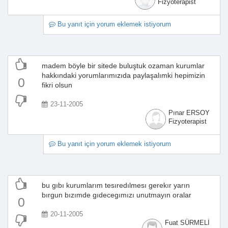
Fizyoterapist
Bu yanıt için yorum eklemek istiyorum
madem böyle bir sitede buluştuk ozaman kurumlar
hakkındaki yorumlarımızıda paylaşalımki hepimizin
0
fikri olsun
23-11-2005
Pınar ERSOY
Fizyoterapist
Bu yanıt için yorum eklemek istiyorum
bu gıbı kurumlarım tesıredılmesı gerekır yarın
bırgun bızımde gıdecegımızı unutmayın oralar
0
20-11-2005
Fuat SÜRMELİ