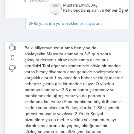
22-02-2006
Mustafa ERYOLDAŞ
Psikolojik Danışman ve Rehber Öğretm
Bu yanıt için yorum eklemek istiyorum
Belki biliyorsunuzdur ama ben yine de
söyleyeyim.Maaşımı alamadım 3-5 gün sonra
0
çıkayım derseniz biraz riske atmış olursunuz
kendinizi.Tabi eğer sözleşmenizde böyle bir madde
varsa birşey diyemem ama genelde sözleşmelerde
karşılıklı olarak 1 ay önceden haber verildiği taktirde
sebepsiz çıkma gibi bir madde oluyor.O yüzden
paranızı alamaz ve 3 5 gün sonra çıkarsanız ya
mahkemelerle uğraşırsınız ya da patronun
vicdanına kalırsınız.(Ama mahkeme büyük ihtimalle
sizden yana olacaktır.Şu koşullarda; 1.Sözleşmede
gerçek maaşınız yazılıysa 2.Ya da Sosyal
hizmetlere ya da meb e verilen sözleşmeden ayrı
olarak kendi aranızda yapmış olduğunuz bir
sözleşme varsa ki bu sözleşme kurumun