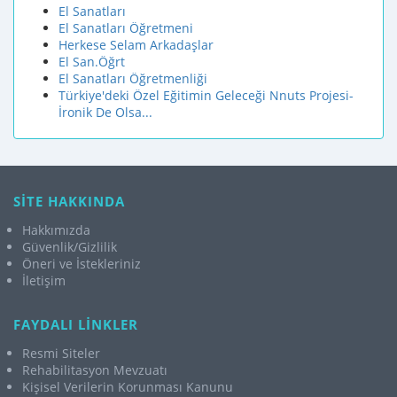
El Sanatları
El Sanatları Öğretmeni
Herkese Selam Arkadaşlar
El San.Öğrt
El Sanatları Öğretmenliği
Türkiye'deki Özel Eğitimin Geleceği Nnuts Projesi-
İronik De Olsa...
SİTE HAKKINDA
Hakkımızda
Güvenlik/Gizlilik
Öneri ve İstekleriniz
İletişim
FAYDALI LİNKLER
Resmi Siteler
Rehabilitasyon Mevzuatı
Kişisel Verilerin Korunması Kanunu