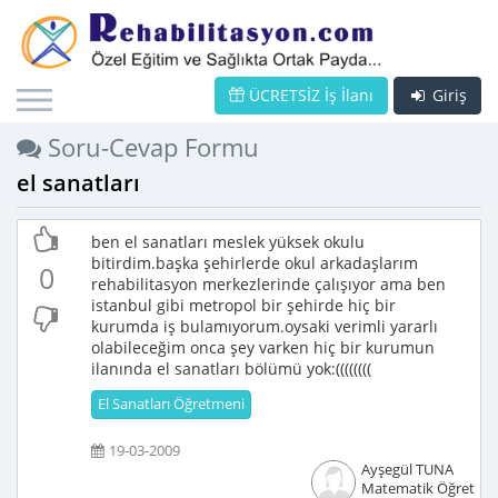
ÜCRETSİZ İş İlanı
Giriş
Soru-Cevap Formu
el sanatları
ben el sanatları meslek yüksek okulu
bitirdim.başka şehirlerde okul arkadaşlarım
0
rehabilitasyon merkezlerinde çalışıyor ama ben
istanbul gibi metropol bir şehirde hiç bir
kurumda iş bulamıyorum.oysaki verimli yararlı
olabileceğim onca şey varken hiç bir kurumun
ilanında el sanatları bölümü yok:((((((((
El Sanatları Öğretmeni
19-03-2009
Ayşegül TUNA
Matematik Öğretme