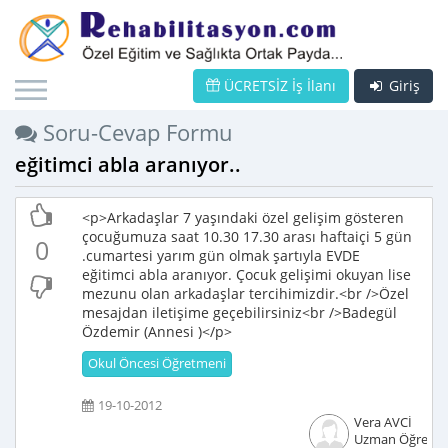
ÜCRETSİZ İş İlanı
Giriş
Soru-Cevap Formu
eğitimci abla aranıyor..
<p>Arkadaşlar 7 yaşındaki özel gelişim gösteren
çocuğumuza saat 10.30 17.30 arası haftaiçi 5 gün
0
.cumartesi yarım gün olmak şartıyla EVDE
eğitimci abla aranıyor. Çocuk gelişimi okuyan lise
mezunu olan arkadaşlar tercihimizdir.<br />Özel
mesajdan iletişime geçebilirsiniz<br />Badegül
Özdemir (Annesi )</p>
Okul Öncesi Öğretmeni
19-10-2012
Vera AVCİ
Uzman Öğretici