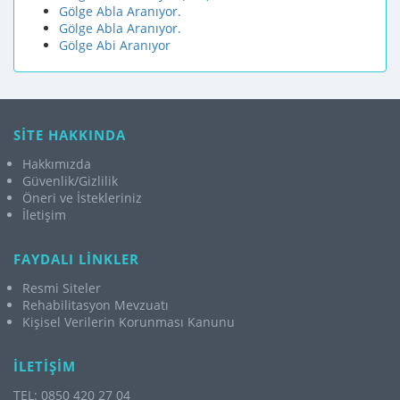
Gölge Abla Aranıyor.
Gölge Abla Aranıyor.
Gölge Abi Aranıyor
SİTE HAKKINDA
Hakkımızda
Güvenlik/Gizlilik
Öneri ve İstekleriniz
İletişim
FAYDALI LİNKLER
Resmi Siteler
Rehabilitasyon Mevzuatı
Kişisel Verilerin Korunması Kanunu
İLETİŞİM
TEL: 0850 420 27 04