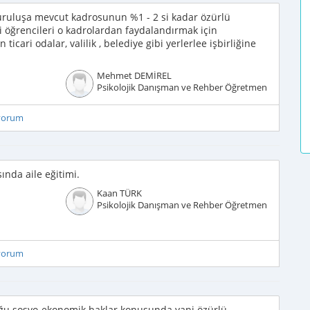
uruluşa mevcut kadrosunun %1 - 2 si kadar özürlü
i öğrencileri o kadrolardan faydalandırmak için
ticari odalar, valilik , belediye gibi yerlerlee işbirliğine
Mehmet DEMİREL
Psikolojik Danışman ve Rehber Öğretmen
iyorum
sında aile eğitimi.
Kaan TÜRK
Psikolojik Danışman ve Rehber Öğretmen
iyorum
uğu sosyo-ekonomik haklar konusunda yani özürlü