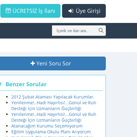
ÜCRETSİZ İş İlanı
Üye Girişi
Yeni Soru Sor
Benzer Sorular
2012 Şubat Ataması Yapılacak Kurumlar.
Yenilenme!..Hadi Hayırlısı!...Gönül ve Ruh
Desteği İçin Uzmanların Ğüçbirliği
Yenilenme!..Hadi Hayırlısı!...Gönül ve Ruh
Desteği İçin Uzmanların Ğüçbirliği
Atanacağım Kurumu Seçemiyorum
Eğitim Uygulama Okulu Planı Arıyorum