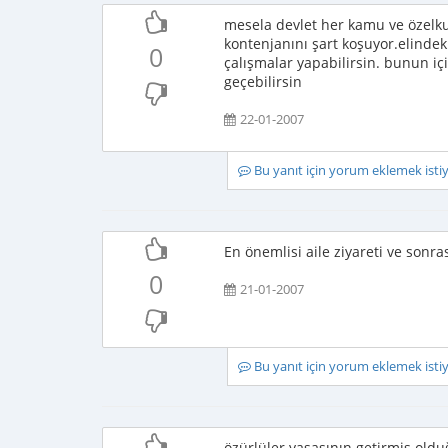
mesela devlet her kamu ve özelk
kontenjanını şart koşuyor.elindek
0
çalışmalar yapabilirsin. bunun için 
geçebilirsin
22-01-2007
Bu yanıt için yorum eklemek ist
En önemlisi aile ziyareti ve sonra
0
21-01-2007
Bu yanıt için yorum eklemek ist
özürlüler yasasının getirmiş old