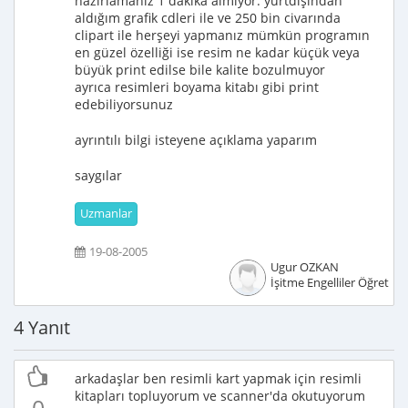
hazırlamanız 1 dakika almıyor. yurtdışından
aldığım grafik cdleri ile ve 250 bin civarında
clipart ile herşeyi yapmanız mümkün programın
en güzel özelliği ise resim ne kadar küçük veya
büyük print edilse bile kalite bozulmuyor
ayrıca resimleri boyama kitabı gibi print
edebiliyorsunuz
ayrıntılı bilgi isteyene açıklama yaparım
saygılar
Uzmanlar
19-08-2005
Ugur OZKAN
İşitme Engelliler Öğretme
4 Yanıt
arkadaşlar ben resimli kart yapmak için resimli
kitapları topluyorum ve scanner'da okutuyorum