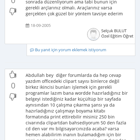
0
sonrada düzenliyorum ama tabi bunun için
gerekli arçlarınız olmalı. Araçlarınız varsa
gerçekten çok güzel bir yöntem tavsiye ederim
18-09-2005
Selçuk BULUT
Özel Eğitim Öğretme
Bu yanıt için yorum eklemek istiyorum
Abdullah bey diğer forumlarda da hep cevap
yazdım officedeki clipart sayısı binlerce değil
0
birkez ikincisi bunları işlemek için gerekli
programlar lazım bana wordde hazırladığınız bir
belgeyi istediğiniz kadar küçültüp bir sayfada
aynısından 10 çalışma çıkarma şansı ya da
hazırladığınız çalışmayı boyama kitabı
formatında print ettirebilir misiniz 250 bin
civarında clipartdan bahsediyorum 50 den fazla
cd den var mı bilgisayarcınızda acaba? varsa
hemen alabilirim inanın bulamadığım için bir