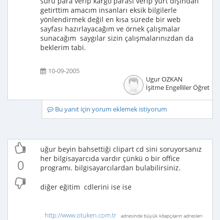
sürü para verip kargo parası verip yurt dışından
getirttim amacım insanları eksik bilgilerle
yönlendirmek değil en kısa sürede bir web
sayfası hazırlayacağım ve örnek çalışmalar
sunacağım saygılar sizin çalışmalarınızdan da
beklerim tabi.
10-09-2005
Ugur OZKAN
İşitme Engelliler Öğretme
Bu yanıt için yorum eklemek istiyorum
uğur beyin bahsettiği clipart cd sini soruyorsanız
her bilgisayarcıda vardır çünkü o bir office
0
programı. bilgisayarcılardan bulabilirsiniz.
diğer eğitim cdlerini ise ise
http://www.otuken.com.tr
adresinde büyük kitapçıların adresleri