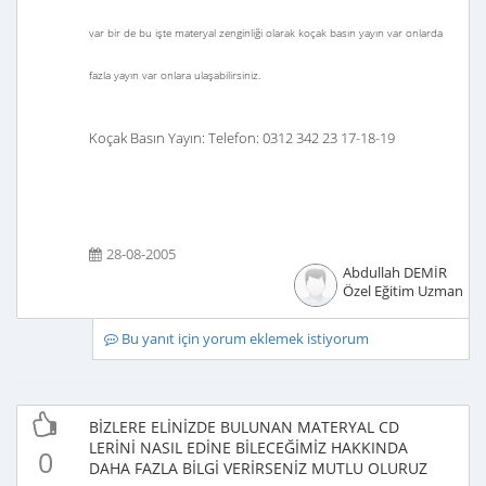
var bir de bu işte materyal zenginliği olarak koçak basın yayın var onlarda
fazla yayın var onlara ulaşabilirsiniz.
Koçak Basın Yayın:
Telefon: 0312 342 23 17-18-19
28-08-2005
Abdullah DEMİR
Özel Eğitim Uzmanı
Bu yanıt için yorum eklemek istiyorum
BİZLERE ELİNİZDE BULUNAN MATERYAL CD
LERİNİ NASIL EDİNE BİLECEĞİMİZ HAKKINDA
0
DAHA FAZLA BİLGİ VERİRSENİZ MUTLU OLURUZ