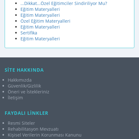
...Dikkat...Özel Eğitimciler Sindiriliyor Mu?
Eğitim Materyalleri
Eğitim Materyalleri
Özel Eğitim Materyalleri
Eğitim Materyalleri
Sertifika
Eğitim Materyalleri
SİTE HAKKINDA
Hakkımızda
Güvenlik/Gizlilik
Öneri ve İstekleriniz
İletişim
FAYDALI LİNKLER
Resmi Siteler
Rehabilitasyon Mevzuatı
Kişisel Verilerin Korunması Kanunu