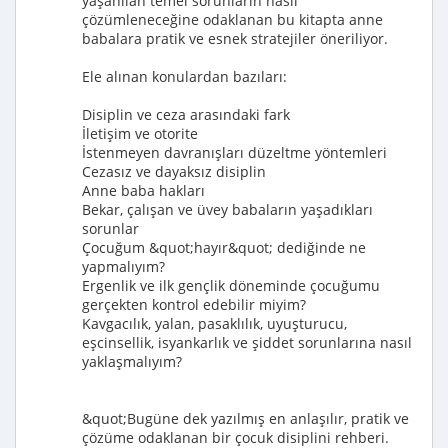
yaşanılan temel sorunların nasıl
çözümleneceğine odaklanan bu kitapta anne
babalara pratik ve esnek stratejiler öneriliyor.
Ele alınan konulardan bazıları:
Disiplin ve ceza arasındaki fark
İletişim ve otorite
İstenmeyen davranışları düzeltme yöntemleri
Cezasız ve dayaksız disiplin
Anne baba hakları
Bekar, çalışan ve üvey babaların yaşadıkları
sorunlar
Çocuğum &quot;hayır&quot; dediğinde ne
yapmalıyım?
Ergenlik ve ilk gençlik döneminde çocuğumu
gerçekten kontrol edebilir miyim?
Kavgacılık, yalan, pasaklılık, uyuşturucu,
eşcinsellik, isyankarlık ve şiddet sorunlarına nasıl
yaklaşmalıyım?
&quot;Bugüne dek yazılmış en anlaşılır, pratik ve
çözüme odaklanan bir çocuk disiplini rehberi.