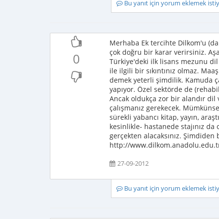
Bu yanıt için yorum eklemek ist
Merhaba Ek tercihte Dilkom'u (da
çok doğru bir karar verirsiniz. Aş
0
Türkiye'deki ilk lisans mezunu di
ile ilgili bir sıkıntınız olmaz. Maa
demek yeterli şimdilik. Kamuda ça
yapıyor. Özel sektörde de (rehabili
Ancak oldukça zor bir alandır dil
çalışmanız gerekecek. Mümkünse y
sürekli yabancı kitap, yayın, ar
kesinlikle- hastanede stajınız da 
gerçekten alacaksınız. Şimdiden b
http://www.dilkom.anadolu.edu.t
27-09-2012
Bu yanıt için yorum eklemek ist