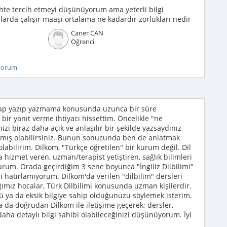
te tercih etmeyi düşünüyorum ama yeterli bilgi
da çalışır maaşı ortalama ne kadardır zorlukları nedir
Caner CAN
Öğrenci
iyorum
vap yazıp yazmama konusunda uzunca bir süre
ir yanıt verme ihtiyacı hissettim. Öncelikle "ne
zi biraz daha açık ve anlaşılır bir şekilde yazsaydınız
nlamış olabilirsiniz. Bunun sonucunda ben de anlatmak
 olabilirim. Dilkom, "Türkçe öğretilen" bir kurum değil. Dil
hizmet veren, uzman/terapist yetiştiren, sağlık bilimleri
 kurum. Orada geçirdiğim 3 sene boyunca "İngiliz Dilbilimi"
i hatırlamıyorum. Dilkom'da verilen "dilbilim" dersleri
ığımız hocalar, Türk Dilbilimi konusunda uzman kişilerdir.
ya da eksik bilgiye sahip olduğunuzu söylemek isterim.
 ya da doğrudan Dilkom ile iletişime geçerek; dersler,
 daha detaylı bilgi sahibi olabileceğinizi düşünüyorum. İyi