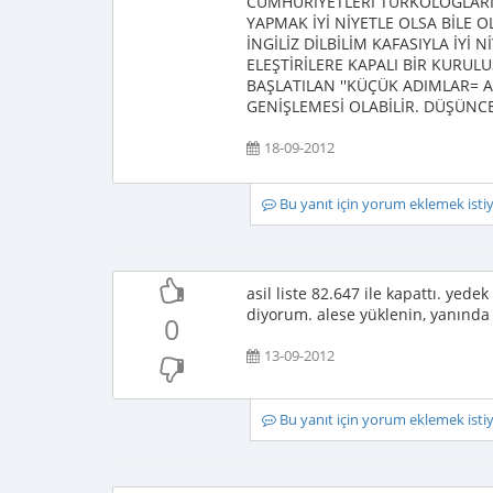
CUMHURİYETLERİ TÜRKOLOGLARI
YAPMAK İYİ NİYETLE OLSA BİLE 
İNGİLİZ DİLBİLİM KAFASIYLA İYİ
ELEŞTİRİLERE KAPALI BİR KURUL
BAŞLATILAN ''KÜÇÜK ADIMLAR= A
GENİŞLEMESİ OLABİLİR. DÜŞÜNC
18-09-2012
Bu yanıt için yorum eklemek ist
asil liste 82.647 ile kapattı. yede
diyorum. alese yüklenin, yanında b
0
13-09-2012
Bu yanıt için yorum eklemek ist