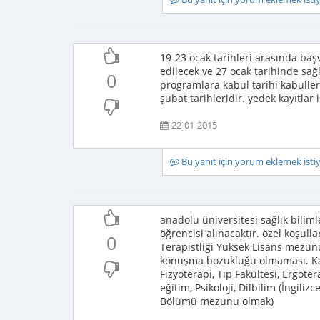
19-23 ocak tarihleri arasında başv
edilecek ve 27 ocak tarihinde sağl
0
programlara kabul tarihi kabullerin
şubat tarihleridir. yedek kayıtlar 
22-01-2015
Bu yanıt için yorum eklemek ist
anadolu üniversitesi sağlık bilim
öğrencisi alınacaktır. özel koşul
0
Terapistliği Yüksek Lisans mezun
konuşma bozukluğu olmaması. Kabu
Fizyoterapi, Tıp Fakültesi, Ergote
eğitim, Psikoloji, Dilbilim (İngil
Bölümü mezunu olmak)