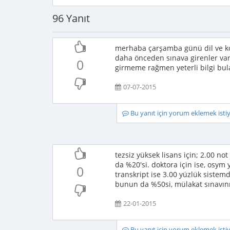
96 Yanıt
merhaba çarşamba günü dil ve ko
daha önceden sınava girenler vars
0
girmeme rağmen yeterli bilgi bul
07-07-2015
Bu yanıt için yorum eklemek ist
tezsiz yüksek lisans için; 2.00 n
da %20'si. doktora için ise, osy
0
transkript ise 3.00 yüzlük siste
bunun da %50si, mülakat sınavın
22-01-2015
Bu yanıt için yorum eklemek ist