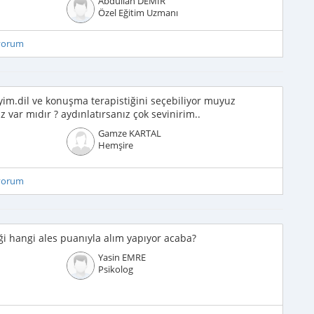
Abdullah DEMİR
Özel Eğitim Uzmanı
iyorum
im.dil ve konuşma terapistiğini seçebiliyor muyuz
z var mıdır ? aydınlatırsanız çok sevinirim..
Gamze KARTAL
Hemşire
iyorum
ği hangi ales puanıyla alım yapıyor acaba?
Yasin EMRE
Psikolog