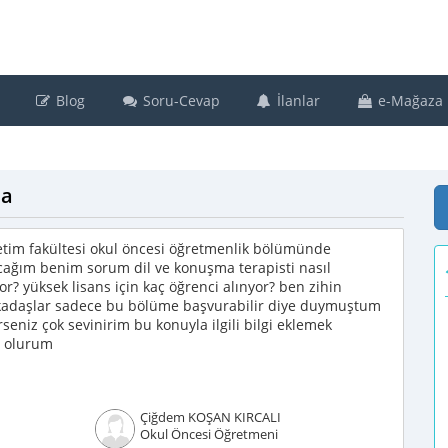
Blog
Soru-Cevap
İlanlar
e-Mağaza
da
tim fakültesi okul öncesi öğretmenlik bölümünde
ağım benim sorum dil ve konuşma terapisti nasıl
r? yüksek lisans için kaç öğrenci alınyor? ben zihin
rkadaşlar sadece bu bölüme başvurabilir diye duymuştum
eniz çok sevinirim bu konuyla ilgili bilgi eklemek
u olurum
Çiğdem KOŞAN KIRCALI
Okul Öncesi Öğretmeni