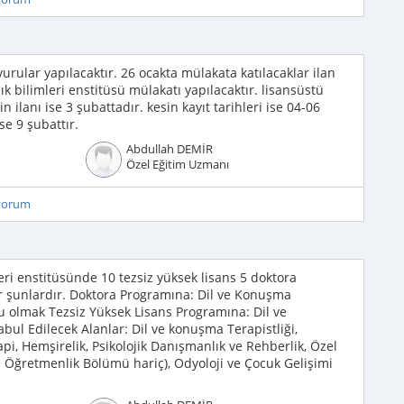
urular yapılacaktır. 26 ocakta mülakata katılacaklar ilan
ık bilimleri enstitüsü mülakatı yapılacaktır. lisansüstü
 ilanı ise 3 şubattadır. kesin kayıt tarihleri ise 04-06
ise 9 şubattır.
Abdullah DEMİR
Özel Eğitim Uzmanı
iyorum
leri enstitüsünde 10 tezsiz yüksek lisans 5 doktora
lar şunlardır. Doktora Programına: Dil ve Konuşma
u olmak Tezsiz Yüksek Lisans Programına: Dil ve
l Edilecek Alanlar: Dil ve konuşma Terapistliği,
rapi, Hemşirelik, Psikolojik Danışmanlık ve Rehberlik, Özel
izce Öğretmenlik Bölümü hariç), Odyoloji ve Çocuk Gelişimi