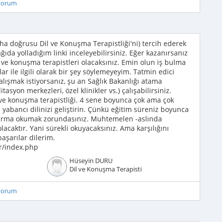
iyorum
ha doğrusu Dil ve Konuşma Terapistliği'ni) tercih ederek
ağıda yolladığım linki inceleyebilirsiniz. Eğer kazanırsanız
l ve konuşma terapistleri olacaksınız. Emin olun iş bulma
şlar ile ilgili olarak bir şey söylemeyeyim. Tatmin edici
lışmak istiyorsanız, şu an Sağlık Bakanlığı atama
tasyon merkezleri, özel klinikler vs.) çalışabilirsiniz.
 ve konuşma terapistliği. 4 sene boyunca çok ama çok
abancı dilinizi geliştirin. Çünkü eğitim süreniz boyunca
aştırma okumak zorundasınız. Muhtemelen -aslında
olacaktır. Yani sürekli okuyacaksınız. Ama karşılığını
aşarılar dilerim.
r/index.php
Hüseyin DURU
Dil ve Konuşma Terapisti
iyorum