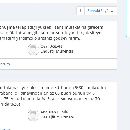
1
Sonraki Sayfa →
nuşma terapistliği yüksek lisans mülakatına girecem.
a mülakatta ne gibi sorular soruluyor. birçok siteye
amadım yardımcı olursanız çok sevinirim.
Ozan ASLAN
Endüstri Mühendisi
iyorum
ot ortalaması yüzlük sistemde 50, bunun %80i, mülakatın
m yabancı dil sınavından en az 60 puan bunun %15i,
mde 75 en az bunun da %15i ales sınavından en az 70
ın da %20si
Abdullah DEMİR
Özel Eğitim Uzmanı
iyorum