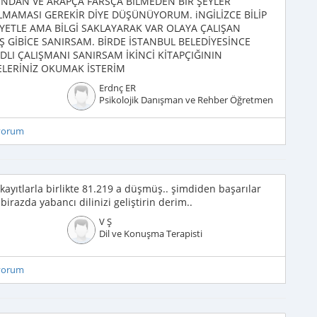
NDAN VE ARAPÇA FARSÇA BİLMEDEN BİR ŞEYLER
OLMAMASI GEREKİR DİYE DÜŞÜNÜYORUM. iNGİLİZCE BİLİP
 NİYETLE AMA BİLGİ SAKLAYARAK VAR OLAYA ÇALIŞAN
UŞ GİBİCE SANIRSAM. BİRDE İSTANBUL BELEDİYESİNCE
DLI ÇALIŞMANI SANIRSAM İKİNCİ KİTAPÇIĞININ
ELERİNİZ OKUMAK İSTERİM
Erdnç ER
Psikolojik Danışman ve Rehber Öğretmen
iyorum
k kayıtlarla birlikte 81.219 a düşmüş.. şimdiden başarılar
irazda yabancı dilinizi geliştirin derim..
V Ş
Dil ve Konuşma Terapisti
iyorum