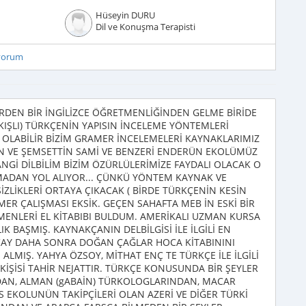
Hüseyin DURU
Dil ve Konuşma Terapisti
iyorum
DEN BİR İNGİLİZCE ÖĞRETMENLİĞİNDEN GELME BİRİDE
IKIŞLI) TÜRKÇENİN YAPISIN İNCELEME YÖNTEMLERİ
N OLABİLİR BİZİM GRAMER İNCELEMELERİ KAYNAKLARIMIZ
N VE ŞEMSETTİN SAMİ VE BENZERİ ENDERÜN EKOLÜMÜZ
NGİ DİLBİLİM BİZİM ÖZÜRLÜLERİMİZE FAYDALI OLACAK O
MADAN YOL ALIYOR... ÇÜNKÜ YÖNTEM KAYNAK VE
ZLİKLERİ ORTAYA ÇIKACAK ( BİRDE TÜRKÇENİN KESİN
ER ÇALIŞMASI EKSİK. GEÇEN SAHAFTA MEB İN ESKİ BİR
TMENLERİ EL KİTABIBI BULDUM. AMERİKALI UZMAN KURSA
K BAŞMIŞ. KAYNAKÇANIN DELBİLGİSİ İLE İLGİLİ EN
NCAY DAHA SONRA DOĞAN ÇAĞLAR HOCA KİTABININI
ALMIŞ. YAHYA ÖZSOY, MİTHAT ENÇ TE TÜRKÇE İLE İLGİLİ
KİŞİSİ TAHİR NEJATTIR. TÜRKÇE KONUSUNDA BİR ŞEYLER
AN, ALMAN (gABAİN) TÜRKOLOGLARINDAN, MACAR
 EKOLUNÜN TAKİPÇİLERİ OLAN AZERİ VE DİĞER TÜRKİ