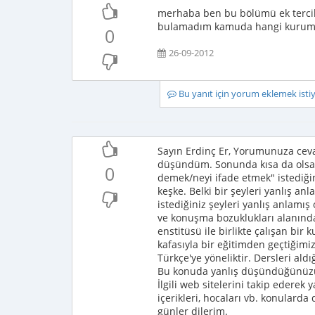
merhaba ben bu bölümü ek tercih
bulamadım kamuda hangi kurumlar
0
26-09-2012
Bu yanıt için yorum eklemek ist
Sayın Erdinç Er, Yorumunuza ce
düşündüm. Sonunda kısa da olsa b
0
demek/neyi ifade etmek" istediğini
keşke. Belki bir şeyleri yanlış a
istediğiniz şeyleri yanlış anlamış
ve konuşma bozuklukları alanında 
enstitüsü ile birlikte çalışan bir
kafasıyla bir eğitimden geçtiğimiz
Türkçe'ye yöneliktir. Dersleri ald
Bu konuda yanlış düşündüğünüzü 
İlgili web sitelerini takip ederek
içerikleri, hocaları vb. konularda
günler dilerim.