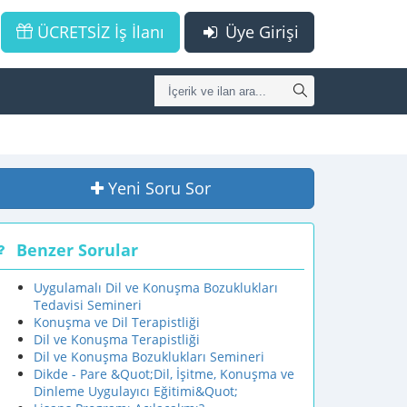
ÜCRETSİZ İş İlanı
Üye Girişi
Yeni Soru Sor
Benzer Sorular
Uygulamalı Dil ve Konuşma Bozuklukları
Tedavisi Semineri
Konuşma ve Dil Terapistliği
Dil ve Konuşma Terapistliği
Dil ve Konuşma Bozuklukları Semineri
Dikde - Pare &Quot;Dil, İşitme, Konuşma ve
Dinleme Uygulayıcı Eğitimi&Quot;