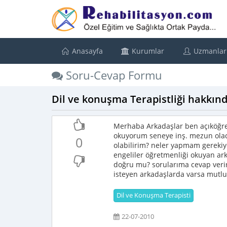
Anasayfa
Kurumlar
Uzmanlar
Soru-Cevap Formu
Dil ve konuşma Terapistliği hakkın
Merhaba Arkadaşlar ben açıköğre
okuyorum seneye inş. mezun olac
0
olabilirim? neler yapmam gerekiyo
engeliler öğretmenliği okuyan a
doğru mu? sorularıma cevap verirs
isteyen arkadaşlarda varsa mutl
Dil ve Konuşma Terapisti
22-07-2010