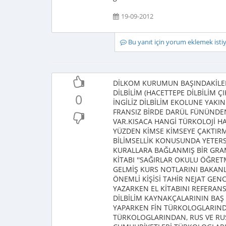
19-09-2012
Bu yanıt için yorum eklemek ist
DİLKOM KURUMUN BAŞINDAKİLER
DİLBİLİM (HACETTEPE DİLBİLİM Ç
0
İNGİLİZ DİLBİLİM EKOLUNE YAKI
FRANSIZ BİRDE DARÜL FÜNÜNDE
VAR.KISACA HANGİ TÜRKOLOJİ HA
YÜZDEN KİMSE KİMSEYE ÇAKTIR
BİLİMSELLİK KONUSUNDA YETERSİ
KURALLARA BAĞLANMIŞ BİR GRAM
KİTABI ''SAĞIRLAR OKULU ÖĞRE
GELMİŞ KURS NOTLARINI BAKANLI
ÖNEMLİ KİŞİSİ TAHİR NEJAT GE
YAZARKEN EL KİTABINI REFERANS 
DİLBİLİM KAYNAKÇALARININ BAŞ 
YAPARKEN FİN TÜRKOLOGLARIND
TÜRKOLOGLARINDAN, RUS VE RUS