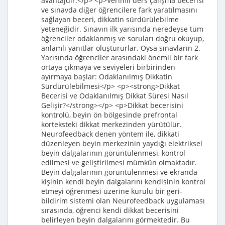
avantajdır.</p> <p>Verimli ders çalışma becerisi
ve sınavda diğer öğrencilere fark yaratılmasını
sağlayan beceri, dikkatin sürdürülebilme
yeteneğidir. Sınavın ilk yarısında neredeyse tüm
öğrenciler odaklanmış ve soruları doğru okuyup,
anlamlı yanıtlar oluştururlar. Oysa sınavların 2.
Yarısında öğrenciler arasındaki önemli bir fark
ortaya çıkmaya ve seviyeleri birbirinden
ayırmaya başlar: Odaklanılmış Dikkatin
Sürdürülebilmesi</p> <p><strong>Dikkat
Becerisi ve Odaklanılmış Dikkat Süresi Nasıl
Gelişir?</strong></p> <p>Dikkat becerisini
kontrolü, beyin ön bölgesinde prefrontal
korteksteki dikkat merkezinden yürütülür.
Neurofeedback denen yöntem ile, dikkati
düzenleyen beyin merkezinin yaydığı elektriksel
beyin dalgalarının görüntülenmesi, kontrol
edilmesi ve geliştirilmesi mümkün olmaktadır.
Beyin dalgalarının görüntülenmesi ve ekranda
kişinin kendi beyin dalgalarını kendisinin kontrol
etmeyi öğrenmesi üzerine kurulu bir geri-
bildirim sistemi olan Neurofeedback uygulaması
sırasında, öğrenci kendi dikkat becerisini
belirleyen beyin dalgalarını görmektedir. Bu