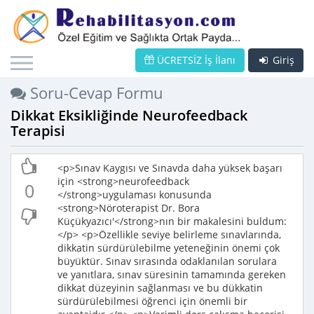
ÜCRETSİZ İş İlanı
Giriş
Soru-Cevap Formu
Dikkat Eksikliğinde Neurofeedback
Terapisi
<p>Sınav Kaygısı ve Sınavda daha yüksek başarı
için <strong>neurofeedback
0
</strong>uygulaması konusunda
<strong>Nöroterapist Dr. Bora
Küçükyazıcı'</strong>nın bir makalesini buldum:
</p> <p>Özellikle seviye belirleme sınavlarında,
dikkatin sürdürülebilme yeteneğinin önemi çok
büyüktür. Sınav sırasında odaklanılan sorulara
ve yanıtlara, sınav süresinin tamamında gereken
dikkat düzeyinin sağlanması ve bu dükkatin
sürdürülebilmesi öğrenci için önemli bir