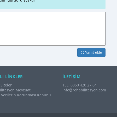
leri durdurulacaktır
Yanıt ekle
LI LİNKLER
İLETİŞİM
Siteler
TEL: 0850 420 27 04
litasyon Mevzuatı
info
rehabilitasyon.com
l Verilerin Korunması Kanunu