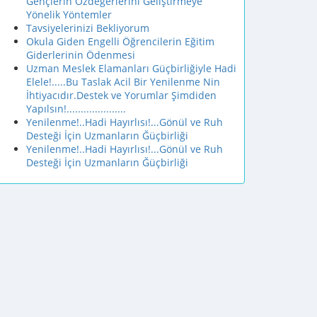
Gençlerin Özdeğerlerini Geliştirmeye
Yönelik Yöntemler
Tavsiyelerinizi Bekliyorum
Okula Giden Engelli Öğrencilerin Eğitim
Giderlerinin Ödenmesi
Uzman Meslek Elamanları Güçbirliğiyle Hadi
Elele!.....Bu Taslak Acil Bir Yenilenme Nin
İhtiyacıdır.Destek ve Yorumlar Şimdiden
Yapılsın!.....................
Yenilenme!..Hadi Hayırlısı!...Gönül ve Ruh
Desteği İçin Uzmanların Ğüçbirliği
Yenilenme!..Hadi Hayırlısı!...Gönül ve Ruh
Desteği İçin Uzmanların Ğüçbirliği