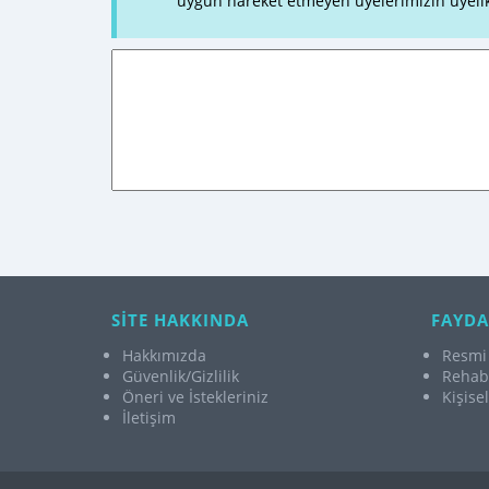
uygun hareket etmeyen üyelerimizin üyelik
SİTE HAKKINDA
FAYDA
Hakkımızda
Resmi 
Güvenlik/Gizlilik
Rehabi
Öneri ve İstekleriniz
Kişise
İletişim