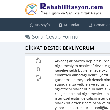
Anasayfa
Kurumlar
Uzmanlar
Soru-Cevap Formu
DİKKAT DESTEK BEKLİYORUM
Arkadaşlar baktım hepiniz burdas
öğretmeniyim maalesef devlete ge
0
genelge geldi bu genelgede okul 
elimizden alınacağı belirtiliyord
gündeme gelmeyecek demek olmuyo
şuanda imza yetkileri ve zorunlulu
öğretmeni olarak bunun haksızl
çalışmaları sınıf öğretmenlerin
ister özel eğitimde çalışın ister 
olarak sizlerden ricam bana ve t
yapacağınız cumhurbaskanliği@tcc