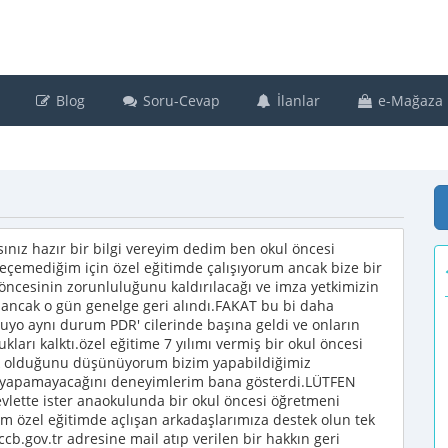
Blog
Soru-Cevap
İlanlar
e-Mağaza
ınız hazır bir bilgi vereyim dedim ben okul öncesi
çemediğim için özel eğitimde çalışıyorum ancak bize bir
öncesinin zorunluluğunu kaldırılacağı ve imza yetkimizin
u ancak o gün genelge geri alındı.FAKAT bu bi daha
 aynı durum PDR' cilerinde başına geldi ve onların
kları kalktı.özel eğitime 7 yılımı vermiş bir okul öncesi
ık olduğunu düşünüyorum bizim yapabildiğimiz
in yapamayacağını deneyimlerim bana gösterdi.LÜTFEN
devlette ister anaokulunda bir okul öncesi öğretmeni
üm özel eğitimde açlışan arkadaşlarımıza destek olun tek
b.gov.tr adresine mail atıp verilen bir hakkın geri