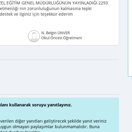
e ÖZEL EĞİTİM GENEL MÜDÜRLÜĞÜNÜN YAYINLADIĞI 2293
ğretmenliği nin zorunluluğunun kalmasına tepki
destek ve ilginiz için teşekkür ederim
N. Belgin ÜNVER
Okul Öncesi Öğretmeni
alanı kullanarak soruyu yanıtlayınız.
rilen diğer yanıtları geliştirecek şekilde yanıt veriniz
a uygun olmayan paylaşımlar bulunmamalıdır. Buna