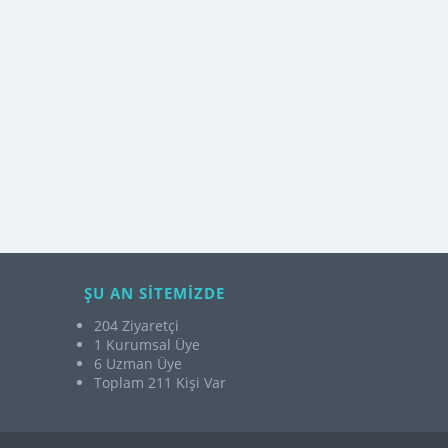
ŞU AN SİTEMİZDE
204 Ziyaretçi
1 Kurumsal Üye
6 Uzman Üye
Toplam 211 Kişi Var