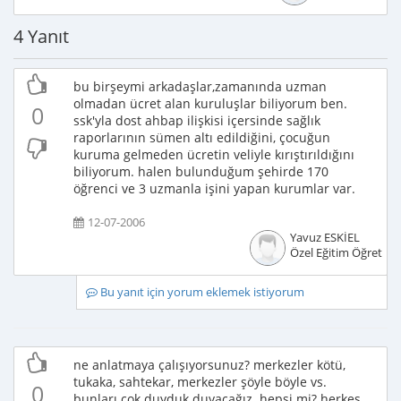
4 Yanıt
bu birşeymi arkadaşlar,zamanında uzman
olmadan ücret alan kuruluşlar biliyorum ben.
0
ssk'yla dost ahbap ilişkisi içersinde sağlık
raporlarının sümen altı edildiğini, çocuğun
kuruma gelmeden ücretin veliyle kırıştırıldığını
biliyorum. halen bulunduğum şehirde 170
öğrenci ve 3 uzmanla işini yapan kurumlar var.
12-07-2006
Yavuz ESKİEL
Özel Eğitim Öğretme
Bu yanıt için yorum eklemek istiyorum
ne anlatmaya çalışıyorsunuz? merkezler kötü,
tukaka, sahtekar, merkezler şöyle böyle vs.
0
bunları çok duyduk duyacağız. hepsi mi? herkes