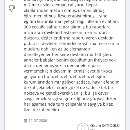
mi? merkezler eleman çalıştırır. hepsi
okullarından mezun olmuş, uzman olmuş,
öğretmen olmuş, fizyoterapist olmuş... yine
eğitim kurumlarının yetiştirdiği, ülkenin evlatları.
900 çocuğa sahte rapor alınmış bu raporlara
imza atan devletin hastanesinin en az dört
doktoru. değerlendirme raporu veren devletin
p.d.r.cisi devletin rehberlik araştırma merkezinin
müdürü dahil en az üç elemanıdır.
denetleyenler her sene devletin müffettişleri.
anneler babalar benim çocuğumun ihtiyacı yok
da mı dememiş yoksa dersanelere para
vermemek için devam mı etmiş? evet bir koku
geliyor da bu özel özel özel özel özel eğitim
kurumlarından mı? geliyor sadece. hayır efendim
dikkat çekmek istemek güzel de sadece tek bir
noktaya ve genelleyerek yanlış. bu işe özveri,
saygı, emek, sevgi ve gerektiğinde gözyaşı döken
her aşamasında tüm çalışanlara saygıya biraz
özel dikkat edelim
12-07-2006
Gizem SATİOGLU