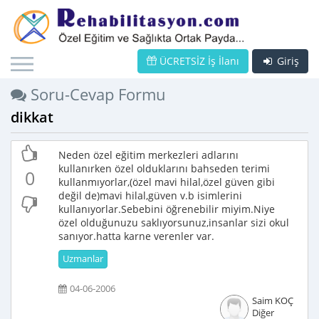
ÜCRETSİZ İş İlanı
Giriş
Soru-Cevap Formu
dikkat
Neden özel eğitim merkezleri adlarını
kullanırken özel olduklarını bahseden terimi
0
kullanmıyorlar,(özel mavi hilal,özel güven gibi
değil de)mavi hilal,güven v.b isimlerini
kullanıyorlar.Sebebini öğrenebilir miyim.Niye
özel olduğunuzu saklıyorsunuz,insanlar sizi okul
sanıyor.hatta karne verenler var.
Uzmanlar
04-06-2006
Saim KOÇ
Diğer