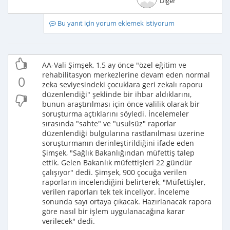
Diğer
Bu yanıt için yorum eklemek istiyorum
AA-Vali Şimşek, 1,5 ay önce "özel eğitim ve
rehabilitasyon merkezlerine devam eden normal
0
zeka seviyesindeki çocuklara geri zekalı raporu
düzenlendiği" şeklinde bir ihbar aldıklarını,
bunun araştırılması için önce valilik olarak bir
soruşturma açtıklarını söyledi. İncelemeler
sırasında "sahte" ve "usulsüz" raporlar
düzenlendiği bulgularına rastlanılması üzerine
soruşturmanın derinleştirildiğini ifade eden
Şimşek, "Sağlık Bakanlığından müfettiş talep
ettik. Gelen Bakanlık müfettişleri 22 gündür
çalışıyor" dedi. Şimşek, 900 çocuğa verilen
raporların incelendiğini belirterek, "Müfettişler,
verilen raporları tek tek inceliyor. İnceleme
sonunda sayı ortaya çıkacak. Hazırlanacak rapora
göre nasıl bir işlem uygulanacağına karar
verilecek" dedi.