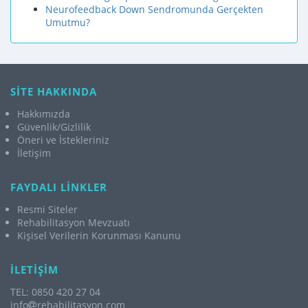
Neurofeedback Down Sendromunda Gerçekten
Umutmu?
SİTE HAKKINDA
Hakkımızda
Güvenlik/Gizlilik
Öneri ve İstekleriniz
İletişim
FAYDALI LİNKLER
Resmi Siteler
Rehabilitasyon Mevzuatı
Kişisel Verilerin Korunması Kanunu
İLETİŞİM
TEL: 0850 420 27 04
info
rehabilitasyon.com