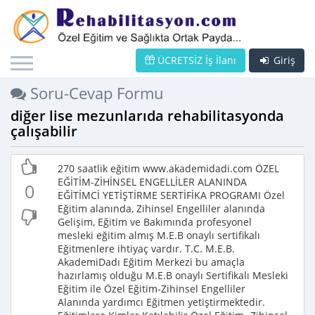
ÜCRETSİZ İş İlanı
Giriş
Soru-Cevap Formu
diğer lise mezunlarıda rehabilitasyonda
çalışabilir
270 saatlik eğitim www.akademidadi.com ÖZEL
EĞİTİM-ZİHİNSEL ENGELLİLER ALANINDA
0
EĞİTİMCİ YETİŞTİRME SERTİFİKA PROGRAMI Özel
Eğitim alanında, Zihinsel Engelliler alanında
Gelişim, Eğitim ve Bakımında profesyonel
mesleki eğitim almış M.E.B onaylı sertifikalı
Eğitmenlere ihtiyaç vardır. T.C. M.E.B.
AkademiDadı Eğitim Merkezi bu amaçla
hazırlamış olduğu M.E.B onaylı Sertifikalı Mesleki
Eğitim ile Özel Eğitim-Zihinsel Engelliler
Alanında yardımcı Eğitmen yetiştirmektedir.