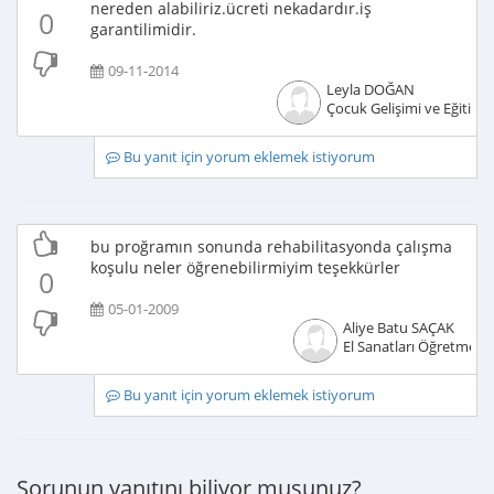
nereden alabiliriz.ücreti nekadardır.iş
0
garantilimidir.
09-11-2014
Leyla DOĞAN
Çocuk Gelişimi ve Eğitimci
Bu yanıt için yorum eklemek istiyorum
bu proğramın sonunda rehabilitasyonda çalışma
koşulu neler öğrenebilirmiyim teşekkürler
0
05-01-2009
Aliye Batu SAÇAK
El Sanatları Öğretmeni
Bu yanıt için yorum eklemek istiyorum
Sorunun yanıtını biliyor musunuz?