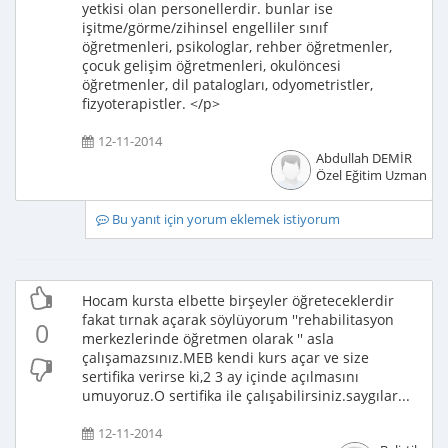
yetkisi olan personellerdir. bunlar ise
işitme/görme/zihinsel engelliler sınıf
öğretmenleri, psikologlar, rehber öğretmenler,
çocuk gelişim öğretmenleri, okulöncesi
öğretmenler, dil patalogları, odyometristler,
fizyoterapistler. </p>
12-11-2014
Abdullah DEMİR
Özel Eğitim Uzmanı
Bu yanıt için yorum eklemek istiyorum
Hocam kursta elbette birşeyler öğreteceklerdir
fakat tırnak açarak söylüyorum ''rehabilitasyon
0
merkezlerinde öğretmen olarak '' asla
çalışamazsınız.MEB kendi kurs açar ve size
sertifika verirse ki,2 3 ay içinde açılmasını
umuyoruz.O sertifika ile çalışabilirsiniz.saygılar...
12-11-2014