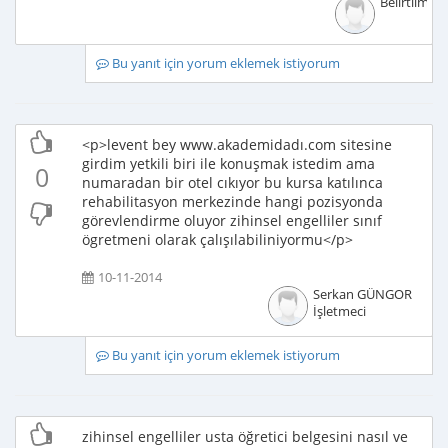
Belirtilmem
Bu yanıt için yorum eklemek istiyorum
<p>levent bey www.akademidadı.com sitesine
girdim yetkili biri ile konuşmak istedim ama
0
numaradan bir otel cıkıyor bu kursa katılınca
rehabilitasyon merkezinde hangi pozisyonda
görevlendirme oluyor zihinsel engelliler sınıf
ögretmeni olarak çalışılabiliniyormu</p>
10-11-2014
Serkan GÜNGOR
İşletmeci
Bu yanıt için yorum eklemek istiyorum
zihinsel engelliler usta öğretici belgesini nasıl ve