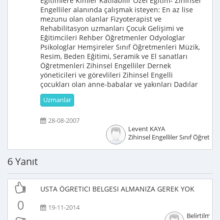
Eğitimlere Kimler Katılabilir Özel Eğitim- Zihinsel
Engelliler alanında çalışmak isteyen: En az lise
mezunu olan olanlar Fizyoterapist ve
Rehabilitasyon uzmanları Çocuk Gelişimi ve
Eğitimcileri Rehber Öğretmenler Odyologlar
Psikologlar Hemşireler Sınıf Öğretmenleri Müzik,
Resim, Beden Eğitimi, Seramik ve El sanatları
Öğretmenleri Zihinsel Engelliler Dernek
yöneticileri ve görevlileri Zihinsel Engelli
çocukları olan anne-babalar ve yakınları Dadılar
Uzmanlar
28-08-2007
Levent KAYA
Zihinsel Engelliler Sınıf Öğretme
6 Yanıt
USTA ÖGRETICI BELGESI ALMANIZA GEREK YOK
0
19-11-2014
Belirtilmem