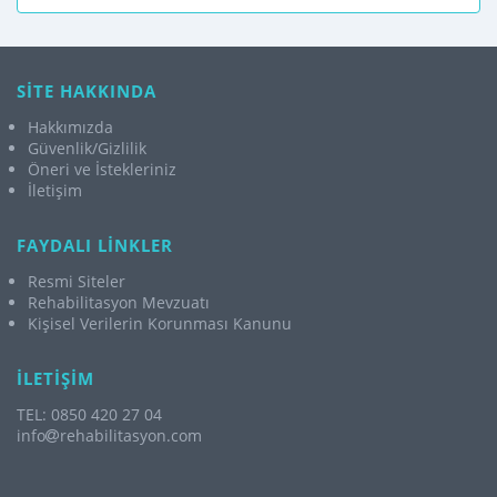
SİTE HAKKINDA
Hakkımızda
Güvenlik/Gizlilik
Öneri ve İstekleriniz
İletişim
FAYDALI LİNKLER
Resmi Siteler
Rehabilitasyon Mevzuatı
Kişisel Verilerin Korunması Kanunu
İLETİŞİM
TEL: 0850 420 27 04
info
rehabilitasyon.com