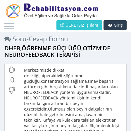
ÜCRETSİZ İş İlanı
Giriş
Soru-Cevap Formu
DHEB,ÖĞRENME GÜÇLÜĞÜ,OTİZM'DE
NEUROFEEDBACK TERAPİSİ
Merkezimizde dikkat
eksikliği,hiperaktivite,öğrenme
0
güçlüğü,konsantrasyon sağlama,sınav başarısı
arttırma gibi birçok konuda ciddi başarıları olan
NEUROFEEDBACK yöntemi uygulanmaktadır.
NEUROFEEDBACK yöntemi kişinin kendi
farkındalığını artıran bir beyin
egzersizidir.Olumsuz olan beyin dalgalarının
düzenli hale getirilmesini amaçlayan bir
tekniktir. Kafaya ve kulaklara takılan elektrotlar
vasıtasıyla kişinin beyin dalgaları ölçümlenir.Kişi