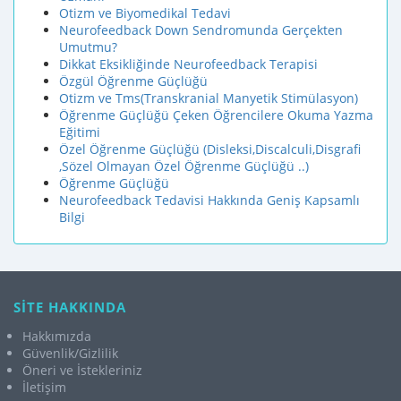
Otizm ve Biyomedikal Tedavi
Neurofeedback Down Sendromunda Gerçekten
Umutmu?
Dikkat Eksikliğinde Neurofeedback Terapisi
Özgül Öğrenme Güçlüğü
Otizm ve Tms(Transkranial Manyetik Stimülasyon)
Öğrenme Güçlüğü Çeken Öğrencilere Okuma Yazma
Eğitimi
Özel Öğrenme Güçlüğü (Disleksi,Discalculi,Disgrafi
,Sözel Olmayan Özel Öğrenme Güçlüğü ..)
Öğrenme Güçlüğü
Neurofeedback Tedavisi Hakkında Geniş Kapsamlı
Bilgi
SİTE HAKKINDA
Hakkımızda
Güvenlik/Gizlilik
Öneri ve İstekleriniz
İletişim