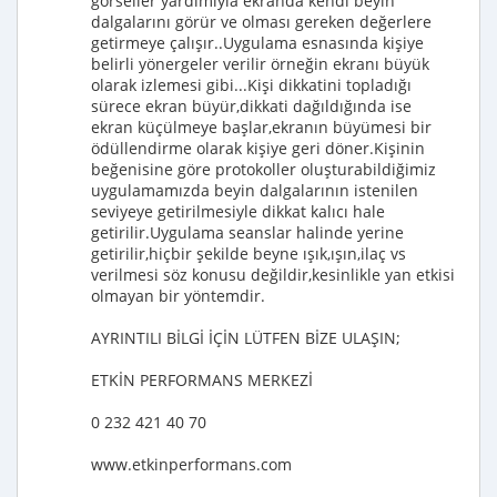
görseller yardımıyla ekranda kendi beyin
dalgalarını görür ve olması gereken değerlere
getirmeye çalışır..Uygulama esnasında kişiye
belirli yönergeler verilir örneğin ekranı büyük
olarak izlemesi gibi...Kişi dikkatini topladığı
sürece ekran büyür,dikkati dağıldığında ise
ekran küçülmeye başlar,ekranın büyümesi bir
ödüllendirme olarak kişiye geri döner.Kişinin
beğenisine göre protokoller oluşturabildiğimiz
uygulamamızda beyin dalgalarının istenilen
seviyeye getirilmesiyle dikkat kalıcı hale
getirilir.Uygulama seanslar halinde yerine
getirilir,hiçbir şekilde beyne ışık,ışın,ilaç vs
verilmesi söz konusu değildir,kesinlikle yan etkisi
olmayan bir yöntemdir.
AYRINTILI BİLGİ İÇİN LÜTFEN BİZE ULAŞIN;
ETKİN PERFORMANS MERKEZİ
0 232 421 40 70
www.etkinperformans.com