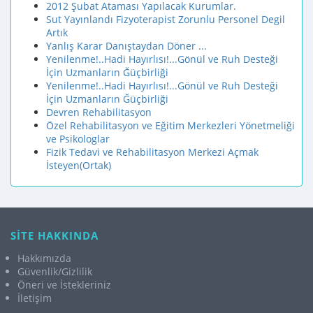
2012 Şubat Ataması Yapılacak Kurumlar.
Sut Yayınlandı Fizyoterapist Zorunlu Personel Degil
Artık
Yanlış Karar Danıştaydan Döner ...
Yenilenme!..Hadi Hayırlısı!...Gönül ve Ruh Desteği
İçin Uzmanların Ğüçbirliği
Yenilenme!..Hadi Hayırlısı!...Gönül ve Ruh Desteği
İçin Uzmanların Ğüçbirliği
Devren Rehabilitasyon
Özel Rehabilitasyon ve Eğitim Merkezleri Yönetmeliği
ve Psikologlar
Fizik Tedavi ve Rehabilitasyon Merkezi Açmak
İsteyen(Ortak)
SİTE HAKKINDA
Hakkımızda
Güvenlik/Gizlilik
Öneri ve İstekleriniz
İletişim