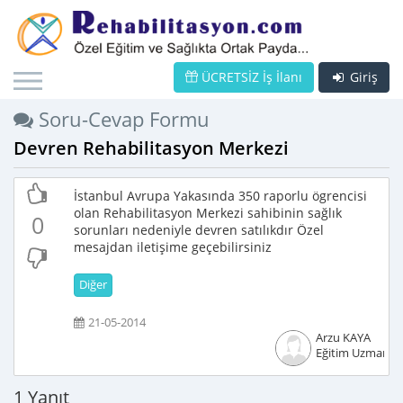
ÜCRETSİZ İş İlanı
Giriş
Soru-Cevap Formu
Devren Rehabilitasyon Merkezi
İstanbul Avrupa Yakasında 350 raporlu ögrencisi
olan Rehabilitasyon Merkezi sahibinin sağlık
0
sorunları nedeniyle devren satılıkdır Özel
mesajdan iletişime geçebilirsiniz
Diğer
21-05-2014
Arzu KAYA
Eğitim Uzmanı
1 Yanıt