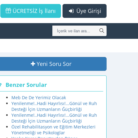
ÜCRETSİZ İş İlanı
Üye Girişi
Yeni Soru Sor
Benzer Sorular
Meb De De Yerimiz Olacak
Yenilenme!..Hadi Hayırlısı!...Gönül ve Ruh
Desteği İçin Uzmanların Ğüçbirliği
Yenilenme!..Hadi Hayırlısı!...Gönül ve Ruh
Desteği İçin Uzmanların Ğüçbirliği
Özel Rehabilitasyon ve Eğitim Merkezleri
Yönetmeliği ve Psikologlar