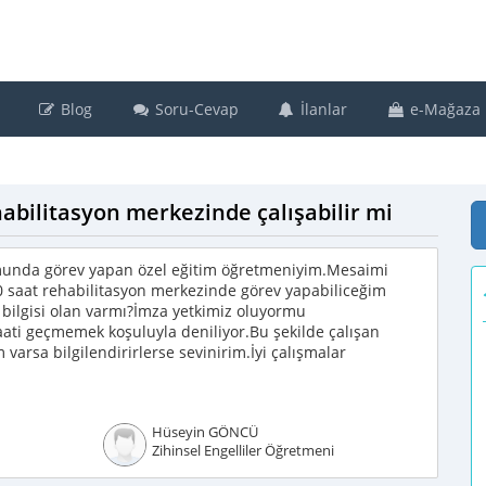
Blog
Soru-Cevap
İlanlar
e-Mağaza
bilitasyon merkezinde çalışabilir mi
unda görev yapan özel eğitim öğretmeniyim.Mesaimi
 saat rehabilitasyon merkezinde görev yapabiliceğim
bilgisi olan varmı?İmza yetkimiz oluyormu
aati geçmemek koşuluyla deniliyor.Bu şekilde çalışan
varsa bilgilendirirlerse sevinirim.İyi çalışmalar
Hüseyin GÖNCÜ
Zihinsel Engelliler Öğretmeni