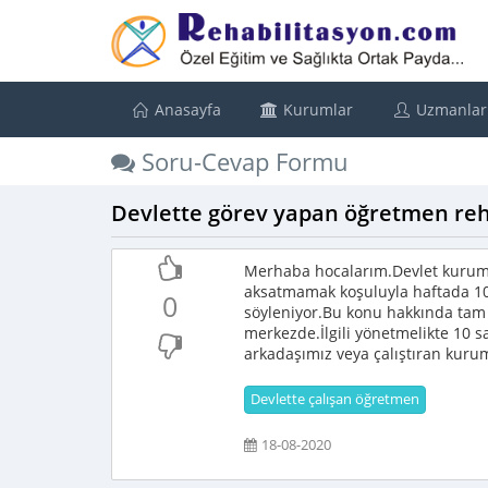
Anasayfa
Kurumlar
Uzmanlar
Soru-Cevap Formu
Devlette görev yapan öğretmen reha
Merhaba hocalarım.Devlet kurum
aksatmamak koşuluyla haftada 10
0
söyleniyor.Bu konu hakkında tam 
merkezde.İlgili yönetmelikte 10 s
arkadaşımız veya çalıştıran kurum 
Devlette çalışan öğretmen
18-08-2020