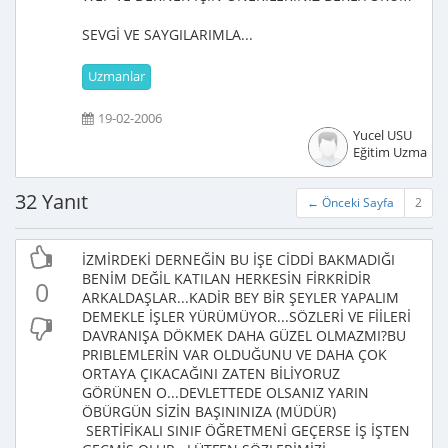
SEVGİ VE SAYGILARIMLA...
Uzmanlar
19-02-2006
Yucel USU
Eğitim Uzmanı
32 Yanıt
← Önceki Sayfa
2
İZMİRDEKİ DERNEĞİN BU İŞE CİDDİ BAKMADIĞI
BENİM DEĞİL KATILAN HERKESİN FİRKRİDİR
0
ARKALDAŞLAR...KADİR BEY BİR ŞEYLER YAPALIM
DEMEKLE İŞLER YÜRÜMÜYOR...SÖZLERİ VE FİİLERİ
DAVRANIŞA DÖKMEK DAHA GÜZEL OLMAZMI?BU
PRIBLEMLERİN VAR OLDUĞUNU VE DAHA ÇOK
ORTAYA ÇIKACAĞINI ZATEN BİLİYORUZ
GÖRÜNEN O...DEVLETTEDE OLSANIZ YARIN
ÖBÜRGÜN SİZİN BAŞININIZA (MÜDÜR)
SERTİFİKALI SINIF ÖĞRETMENİ GEÇERSE İŞ İŞTEN