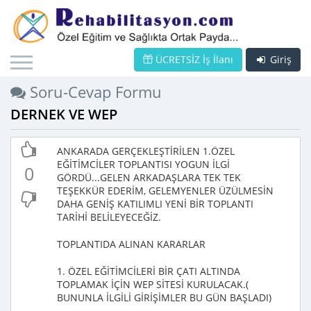
ÜCRETSİZ İş İlanı
Giriş
Soru-Cevap Formu
DERNEK VE WEP
ANKARADA GERÇEKLEŞTİRİLEN 1.ÖZEL
EĞİTİMCİLER TOPLANTISI YOGUN İLGİ
0
GÖRDÜ...GELEN ARKADAŞLARA TEK TEK
TEŞEKKÜR EDERİM, GELEMYENLER ÜZÜLMESİN
DAHA GENİŞ KATILIMLI YENİ BİR TOPLANTI
TARİHİ BELİLEYECEĞİZ.
TOPLANTIDA ALINAN KARARLAR
1. ÖZEL EĞİTİMCİLERİ BİR ÇATI ALTINDA
TOPLAMAK İÇİN WEP SİTESİ KURULACAK.(
BUNUNLA İLGİLİ GİRİŞİMLER BU GÜN BAŞLADI)