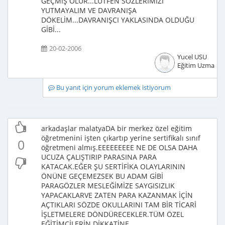
GEÇMİŞ OLUR...LÜTFEN SÖZLERİMİZİ
YUTMAYALIM VE DAVRANIŞA
DÖKELİM...DAVRANIŞCI YAKLASINDA OLDUĞU
GİBİ...
20-02-2006
Yucel USU
Eğitim Uzmanı
Bu yanıt için yorum eklemek istiyorum
arkadaşlar malatyaDA bir merkez özel eğitim
öğretmenini işten çıkartıp yerine sertifikalı sınıf
0
öğretmeni almış.EEEEEEEEE NE DE OLSA DAHA
UCUZA ÇALIŞTIRIP PARASINA PARA
KATACAK.EĞER ŞU SERTİFİKA OLAYLARININ
ÖNÜNE GEÇEMEZSEK BU ADAM GİBİ
PARAGÖZLER MESLEĞİMİZE SAYGISIZLIK
YAPACAKLARVE ZATEN PARA KAZANMAK İÇİN
AÇTIKLARI SÖZDE OKULLARINI TAM BİR TİCARİ
İŞLETMELERE DÖNDÜRECEKLER.TÜM ÖZEL
EĞİTİMCİLERİN DİKKATİNE.