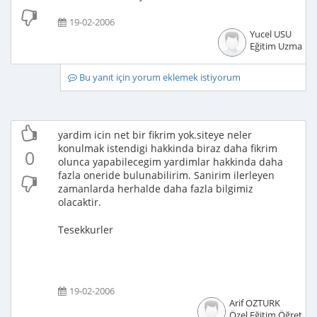
19-02-2006
Yucel USU
Eğitim Uzmanı
Bu yanıt için yorum eklemek istiyorum
yardim icin net bir fikrim yok.siteye neler
konulmak istendigi hakkinda biraz daha fikrim
0
olunca yapabilecegim yardimlar hakkinda daha
fazla oneride bulunabilirim. Sanirim ilerleyen
zamanlarda herhalde daha fazla bilgimiz
olacaktir.
Tesekkurler
19-02-2006
Arif OZTURK
Özel Eğitim Öğretme