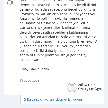
bu ise ciddi bakmadigi yorumunu yaptik"
demesine biraz takildim. Yucel Bey kendi fikrini
vermiyor burada sadece, onu hedef durumuna
koymayalim, katilanlarin genel fikrini yansitiyor.
Ama yine de belki hic oyle dusunmeden
calismaya baslasak belki daha faydali olur.
Cunku dernek yoneticileri katilmak zorunda
degildi, veya cesitli sebeblerle katilamamis
olabilirler, en azindan mesafe var, masraf var vs
vs, kimin durumunun ne oldugunu bilemeyiz. O
yuzden obur taraf ile ilgili yorum yapmadan
baslamak belki daha iyi olabilir, cunku daha
sonra butun hepimiz bir araya gelecegiz,
insallah yani.
Kolayliklar dilerim
20-02-2006
Arif OZTURK
Özel Eğitim Öğretme
Bu yanıt için yorum eklemek istiyorum