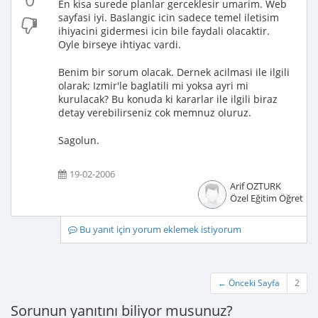
En kisa surede planlar gerceklesir umarim. Web
sayfasi iyi. Baslangic icin sadece temel iletisim
ihiyacini gidermesi icin bile faydali olacaktir.
Oyle birseye ihtiyac vardi.
Benim bir sorum olacak. Dernek acilmasi ile ilgili
olarak; Izmir'le baglatili mi yoksa ayri mi
kurulacak? Bu konuda ki kararlar ile ilgili biraz
detay verebilirseniz cok memnuz oluruz.
Sagolun.
19-02-2006
Arif OZTURK
Özel Eğitim Öğretme
Bu yanıt için yorum eklemek istiyorum
← Önceki Sayfa
2
Sorunun yanıtını biliyor musunuz?