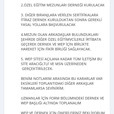
2.ÖZEL EĞİTİM MEZUNLARI DERNEĞİ KURULACAK
3. DIĞER BIRANJLARA VERİLEN SERTİFİKALARA
İTİRAZ DERNEK KURULDUKTAN SONRA GEREKLİ
YASAL YOLLARA BAŞVURULACAK
4.MEZUN OLAN ARKADAŞLAR BULUNDUKLARI
ŞEHİRDE DİĞER ÖZEL EĞİTİMVCİLERLE İRTİBATA
GEÇEREK DERNEK VE WEP İÇİN BİRLİKTE
HAREKET İÇİN FİKİR BİRLİĞİ SAĞLAYACAK.
5. WEP SİTESİ AÇILANA KADAR TÜM İLETİŞİM BU
SİTE ARACIĞI,TLF VE MSN ÜZERİNEDEN
GERÇEKTİRİLECEK.
BENİM NOTLARIM ARASINDA BU KARARLAR VAR
EKSİKLERİ TOPLANTIDAKİ DİĞER ARKAŞLAR
TAMAMLARSA SEVİNİRİM.
UZMANLAR İÇİN FORM BÖLÜMNDEKİ DERNEK VE
WEP BAŞLIĞI ALTINDA TOPLANALIM
WEP VE DERNEK İÇİN ÖNERİLERİNİZ BEKLİYORUM