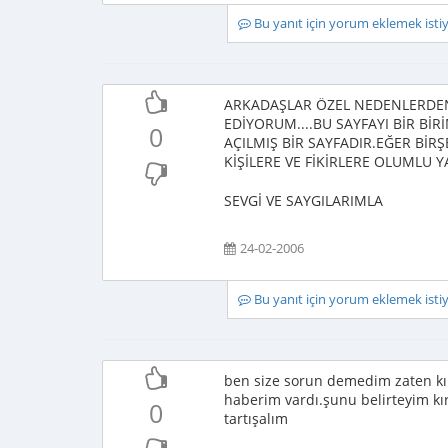
Bu yanıt için yorum eklemek ist
ARKADAŞLAR ÖZEL NEDENLERDEN
EDİYORUM....BU SAYFAYI BİR BİR
0
AÇILMIŞ BİR SAYFADIR.EĞER BİR
KİŞİLERE VE FİKİRLERE OLUMLU Y
SEVGİ VE SAYGILARIMLA
24-02-2006
Bu yanıt için yorum eklemek ist
ben size sorun demedim zaten kır
haberim vardı.şunu belirteyim kır
0
tartışalım