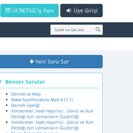
ÜCRETSİZ İş İlanı
Üye Girişi
Yeni Soru Sor
Benzer Sorular
Dernek ve Wep
Www.Nazilliisokulu.Meb.K12.Tr
Dernek Üyeliği
Yenilenme!..Hadi Hayırlısı!...Gönül ve Ruh
Desteği İçin Uzmanların Ğüçbirliği
Yenilenme!..Hadi Hayırlısı!...Gönül ve Ruh
Desteği İçin Uzmanların Ğüçbirliği