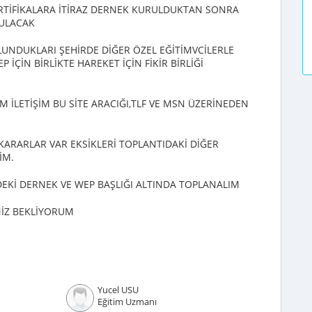
SERTİFİKALARA İTİRAZ DERNEK KURULDUKTAN SONRA
RULACAK
UNDUKLARI ŞEHİRDE DİĞER ÖZEL EĞİTİMVCİLERLE
 İÇİN BİRLİKTE HAREKET İÇİN FİKİR BİRLİĞİ
M İLETİŞİM BU SİTE ARACIĞI,TLF VE MSN ÜZERİNEDEN
ARARLAR VAR EKSİKLERİ TOPLANTIDAKİ DİĞER
İM.
Kİ DERNEK VE WEP BAŞLIĞI ALTINDA TOPLANALIM
NİZ BEKLİYORUM
Yucel USU
Eğitim Uzmanı