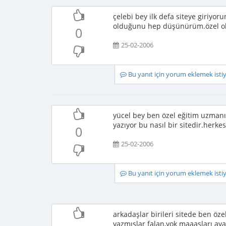
çelebi bey ilk defa siteye giriyor
olduğunu hep düşünürüm.özel olma
0
25-02-2006
Bu yanıt için yorum eklemek ist
yücel bey ben özel eğitim uzmanı 
yazıyor bu nasıl bir sitedir.herke
0
25-02-2006
Bu yanıt için yorum eklemek ist
arkadaşlar birileri sitede ben öz
yazmışlar falan,yok maaaşları aya