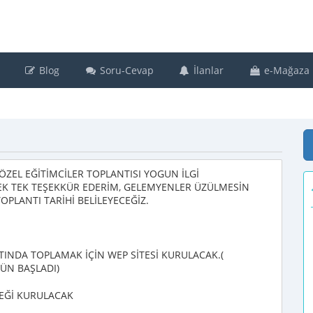
Blog
Soru-Cevap
İlanlar
e-Mağaza
ZEL EĞİTİMCİLER TOPLANTISI YOGUN İLGİ
EK TEK TEŞEKKÜR EDERİM, GELEMYENLER ÜZÜLMESİN
TOPLANTI TARİHİ BELİLEYECEĞİZ.
ALTINDA TOPLAMAK İÇİN WEP SİTESİ KURULACAK.(
GÜN BAŞLADI)
NEĞİ KURULACAK