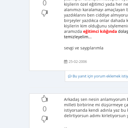
0
kişilerin özel eğitimci yada her 
alanımızı karalamayı amaçlayan b
yazdıklarını ben ciddiye almıyor
birşeyler yazdıkca onlar dahada 
kişilerin kim olduğunu söylemeni
aramızda
eğitimci kılığında
dola
temizleyelim...
sevgi ve saygılarımla
25-02-2006
Bu yanıt için yorum eklemek ist
Arkadaş sen nesin anlamıyorum 
milleti birbirine mi düşürmeye 
0
istiyorsanda kendi adınla yaz bu 
delirtiyorsun adımı kirletiyorsun