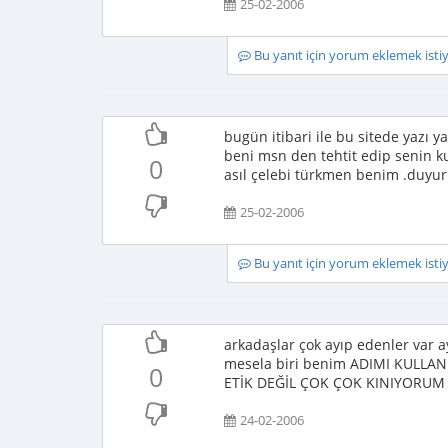
25-02-2006
Bu yanıt için yorum eklemek ist
bugün itibari ile bu sitede yazı 
beni msn den tehtit edip senin ku
0
asıl çelebi türkmen benim .duyur
25-02-2006
Bu yanıt için yorum eklemek ist
arkadaşlar çok ayıp edenler var ay
mesela biri benim ADIMI KULLA
0
ETİK DEĞİL ÇOK ÇOK KINIYORUM
24-02-2006