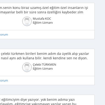
um.senin konu biraz uzamış.özel eğitim özel insanların işi
yanlar belli bir süre sonra özelliğini kaybeder.slm
Mustafa KOC
Eğitim Uzmanı
iyorum
çelebi türkmen birileri benim adım da üyelik alıp yazılar
s nasıl aynı adı kullana bilir. kendi kendine sen ne diyon.
Çelebi TÜRKMEN
Eğitim Uzmanı
iyorum
el eğitimciyim diye yazıyor. yok benim adıma yazı
rlayalım,,,eğitimciye yakışmayan yazılar yazan bu