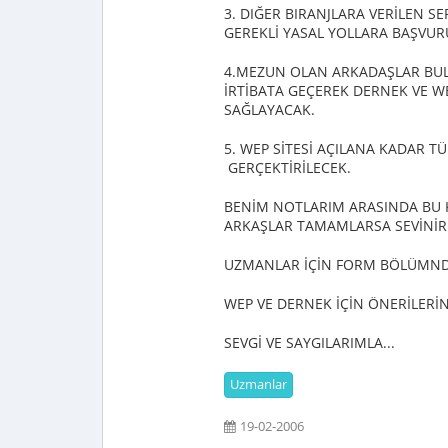
3. DIĞER BIRANJLARA VERİLEN 
GEREKLİ YASAL YOLLARA BAŞVU
4.MEZUN OLAN ARKADAŞLAR BUL
İRTİBATA GEÇEREK DERNEK VE WEP
SAĞLAYACAK.
5. WEP SİTESİ AÇILANA KADAR TÜ
GERÇEKTİRİLECEK.
BENİM NOTLARIM ARASINDA BU K
ARKAŞLAR TAMAMLARSA SEVİNİR
UZMANLAR İÇİN FORM BÖLÜMNDE
WEP VE DERNEK İÇİN ÖNERİLERİ
SEVGİ VE SAYGILARIMLA...
Uzmanlar
19-02-2006