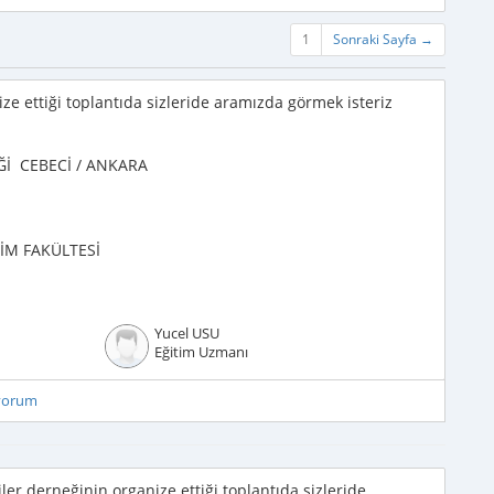
1
Sonraki Sayfa →
ize ettiği toplantıda sizleride aramızda görmek isteriz
Ğİ CEBECİ / ANKARA
İM FAKÜLTESİ
Yucel USU
Eğitim Uzmanı
iyorum
ler derneğinin organize ettiği toplantıda sizleride