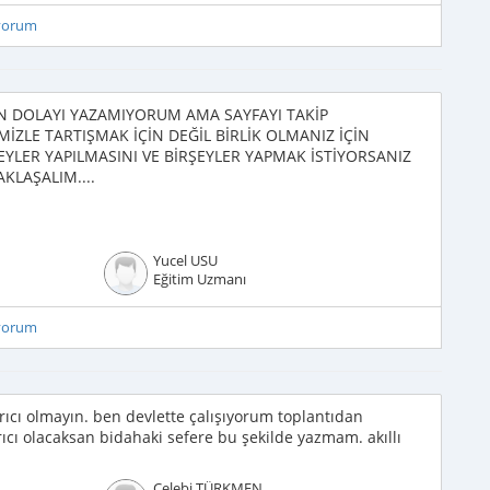
iyorum
 DOLAYI YAZAMIYORUM AMA SAYFAYI TAKİP
İMİZLE TARTIŞMAK İÇİN DEĞİL BİRLİK OLMANIZ İÇİN
ŞEYLER YAPILMASINI VE BİRŞEYLER YAPMAK İSTİYORSANIZ
AKLAŞALIM....
Yucel USU
Eğitim Uzmanı
iyorum
ıcı olmayın. ben devlette çalışıyorum toplantıdan
ıcı olacaksan bidahaki sefere bu şekilde yazmam. akıllı
Çelebi TÜRKMEN