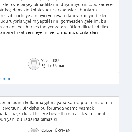
ne isler öyle birşey olmadıklarını düşünüyorum...bu sadece
ir kaç densizin kolplosudur arkadaşlar...bunların
um sizde ciddiye almayın ve cevap dahi vermeyin.bizler
kuduruyorlar.gelim yaptıklarını görmezden gelelim. bu
n anlamı yok herkes tanıyor zaten. lütfen dikkat edelim
şanlara fırsat vermeyelim ve formumuzu onlardan
Yucel USU
Eğitim Uzmanı
iyorum
benim adımı kullanma git ne yaparsan yap benim adımla
çalışıyorsun? Bir daha bu forumda yazma yazmak
kadar başka karakterlere hevesli olma arıtk yeter beni
 yuh yani bu kadarda olmaz ki
Çelebi TÜRKMEN