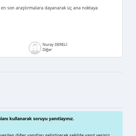
an en son araştırmalara dayanarak üç ana noktaya
Nuray DERELİ
Diğer
alanı kullanarak soruyu yanıtlayınız.
rilen diğer yanıtları geliştirecek şekilde yanıt veriniz