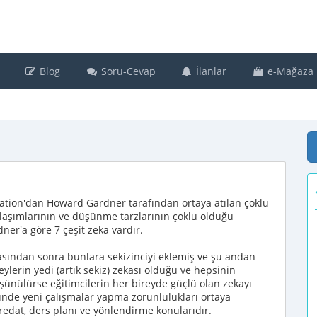
Blog
Soru-Cevap
İlanlar
e-Mağaza
ation'dan Howard Gardner tarafından ortaya atılan çoklu
aklaşımlarının ve düşünme tarzlarının çoklu olduğu
ner'a göre 7 çeşit zeka vardır.
asından sonra bunlara sekizinciyi eklemiş ve şu andan
reylerin yedi (artık sekiz) zekası olduğu ve hepsinin
şünülürse eğitimcilerin her bireyde güçlü olan zekayı
ünde yeni çalışmalar yapma zorunlulukları ortaya
redat, ders planı ve yönlendirme konularıdır.