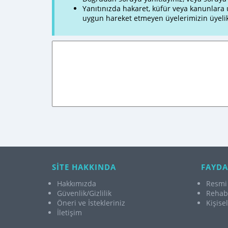
Yanıtınızda hakaret, küfür veya kanunlar
uygun hareket etmeyen üyelerimizin üyelik
SİTE HAKKINDA
FAYDA
Hakkımızda
Resmi 
Güvenlik/Gizlilik
Rehabi
Öneri ve İstekleriniz
Kişise
İletişim