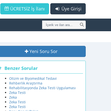
ÜCRETSİZ İş İlanı
Üye Girişi
Yeni Soru Sor
Benzer Sorular
Otizm ve Biyomedikal Tedavi
Rehberlik Araştırma
Rehabilitasyonda Zeka Testi Uygulaması
Zeka Testi
Zeka
Zeka Testi
Zeka Testi