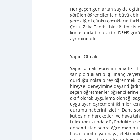
Her geçen gün artan sayıda eğiti
görülen öğrenciler için büyük bir f
gerekliğini çünkü çocukların fark
Çoklu Zeka Teorisi bir eğitim siste
konusunda bir araçtır. DEHS görü
ayrımındadır.
Yapıcı Olmak
Yapıcı olmak teorisinin ana fikri
sahip oldukları bilgi, inanç ve ye
durduğu nokta birey öğrenmek iç
bireysel deneyimine dayandığıdır.
seçen öğretmenler öğrencilerine b
aktif olarak uygulama olanağı sağla
uygulayan öğretmeni iklimler kon
durumu haberini izletir. Daha sonr
kütlesinin hareketleri ve hava ta
iklim konusunda düşündükten ve ön
donandıktan sonra öğretmen bu ke
hava tahmini yapmaya, elektronik 
paylaşmaya, hazırladıkları hava