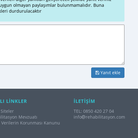
a uygun olmayan paylaşımlar bulunmamalıdır. Buna
leri durdurulacaktır
Yanıt ekle
LI LİNKLER
İLETİŞİM
Siteler
TEL: 0850 420 27 04
litasyon Mevzuatı
info
rehabilitasyon.com
l Verilerin Korunması Kanunu