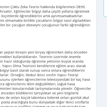
mcinin Çoklu Zeka Teorisi hakkında bilgilenmesi DEHS
ırsattır. Eğitimciler bilgiyi daha çeşitli yollarla öğretmek
lı biçimlerde öğrendiklerini artık ayrımsamaktadırlar.
mi olmamakla birlikte çocukların bilgiyi nasıl algıladıkları
len bir çocuğun ebeveyni çocuğunun farklı öğrendiğinin
 her yaştan bireyin yeni birşey öğrenirken daha önceden
tenekleri kullandıklarıdır. Teorinin üzerinde önemle
in hazır olduğunda öğrenme yetisinin büyük oranda
 Yapıcı Olma Teorisini kendilerine eğitim aracı olarak
ilgiyi basit olarak sunup sonra onlara öğrendiklerini
rlar. Örneğin; ilkokul ikinci sınıfın Yapıcı Teoriyi
usunu işlerken öğrencilerine televizyondaki bir kaç hava
a öğrencilerini iklim değişiklikleri, soğuk hava
hminleri konularındaki tartışmalarında yönetir. Öğrenciler
ceden bildiklerini tartıştıktan ve yeni bilgilerle
z de onları küçük takımlara bölerek onları günlük okul
posta aracılığıyla bunu dünyadaki diğer ikinci sınıflarla
 durumunun garfiğini çizmeye ve oyun bahçesinde tüm