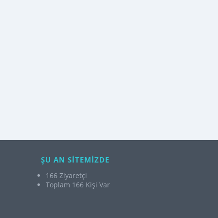
ŞU AN SİTEMİZDE
166 Ziyaretçi
Toplam 166 Kişi Var