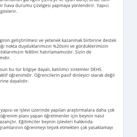
bir hava durumu çizelgesi yapmaya yönlendirir. Yapıcı
gösterir.
lginin geliştirilmesi ve yetenek kazanmak birbirine destek
ığı nokta duyduklarımızın %20sini ve gördüklerimizin
tıklarımızın %80ini hatırlamamızdır. Sizin de
imdir.
olsun bu tür bilgiye dayalı, katılımcı sistemler DEHS
aktif öğrenimdir. Öğrencilerin pasif dinleyici olarak değil
ine dayalıdır.
yapısı ve işlevi üzerinde yapılan araştırmalara daha çok
n öğrenim planı yapan öğretmenler için beynin nasıl
kazançtır. Eğitimciler beynin işlevleri hakkında
rogramlarının öğrenmeyi teşvik etmekten çok yasaklamayı