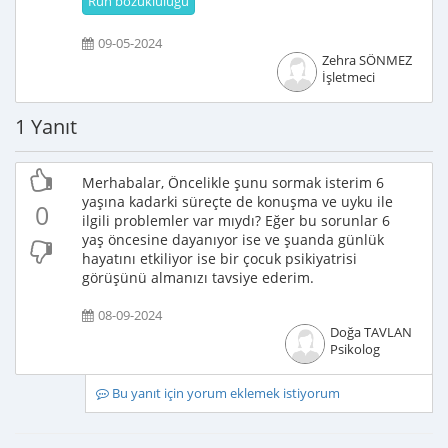
Ruh bozuklulugu
09-05-2024
Zehra SÖNMEZ
İşletmeci
1 Yanıt
Merhabalar, Öncelikle şunu sormak isterim 6
yaşına kadarki süreçte de konuşma ve uyku ile
0
ilgili problemler var mıydı? Eğer bu sorunlar 6
yaş öncesine dayanıyor ise ve şuanda günlük
hayatını etkiliyor ise bir çocuk psikiyatrisi
görüşünü almanızı tavsiye ederim.
08-09-2024
Doğa TAVLAN
Psikolog
Bu yanıt için yorum eklemek istiyorum