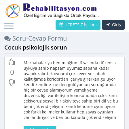
ÜCRETSİZ İş İlanı
Giriş
Soru-Cevap Formu
Cocuk psikolojik sorun
Merhabalar ya benim oğlum 6 yasinda düzensiz
uykuya sahip napsam uyumaz sabaha kadar
0
uyanık kalır tek oynami çok sever ve sabah
kalktığımda koridordan içeriye girerken gülüyor
kendi kendine ne den gülüyorsun sorduğumda
hiç bir cevap alamıyorum yemek yeme
düzensizliği var iletişim konusundada çok sıkıntı
çekiyoruz sosyal bir aktiviteye sahip biri dil ve bu
beni çok endişeliyim kendi kendine oyun oynar
çok farklı kelimeler kullanır hep savaş oyunları
canlandırıyor ve ben bu konuda çok endiseliyim