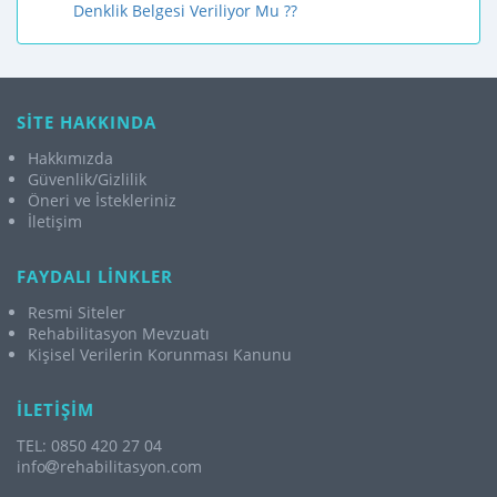
Denklik Belgesi Veriliyor Mu ??
SİTE HAKKINDA
Hakkımızda
Güvenlik/Gizlilik
Öneri ve İstekleriniz
İletişim
FAYDALI LİNKLER
Resmi Siteler
Rehabilitasyon Mevzuatı
Kişisel Verilerin Korunması Kanunu
İLETİŞİM
TEL: 0850 420 27 04
info
rehabilitasyon.com