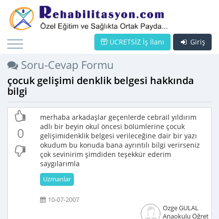
ÜCRETSİZ İş İlanı
Giriş
Soru-Cevap Formu
çocuk gelişimi denklik belgesi hakkında
bilgi
merhaba arkadaşlar geçenlerde cebrail yıldırım
adlı bir beyin okul öncesi bölümlerine çocuk
0
gelişimidenklik belgesi verileceğine dair bir yazı
okudum bu konuda bana ayrıntılı bilgi verirseniz
çok sevinirim şimdiden teşekkür ederim
saygılarımla
Uzmanlar
10-07-2007
Ozge GULAL
Anaokulu Öğretme