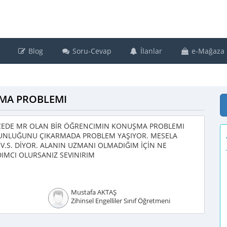
Blog
Soru-Cevap
İlanlar
e-Mağaza
ŞMA PROBLEMI
CEDE MR OLAN BİR ÖĞRENCIMIN KONUŞMA PROBLEMI
ĞUNLUĞUNU ÇIKARMADA PROBLEM YAŞIYOR. MESELA
V.S. DİYOR. ALANIN UZMANI OLMADIĞIM İÇİN NE
IMCI OLURSANIZ SEVINIRIM
Mustafa AKTAŞ
Zihinsel Engelliler Sınıf Öğretmeni