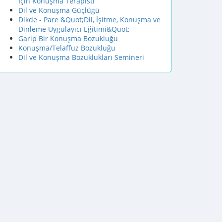
İçin Konuşma Terapisti
Dil ve Konuşma Güçlügü
Dikde - Pare &Quot;Dil, İşitme, Konuşma ve
Dinleme Uygulayıcı Eğitimi&Quot;
Garip Bir Konuşma Bozukluğu
Konuşma/Telaffuz Bozukluğu
Dil ve Konuşma Bozuklukları Semineri