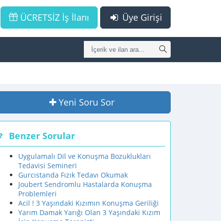
ÜCRETSİZ İş İlanı
Üye Girişi
Yeni Soru Sor
Benzer Sorular
Uygulamalı Dil ve Konuşma Bozuklukları
Tedavisi Semineri
Gurcıstanda Fızık Tedavı Okumak
Joubert Sendromlu Hastalarda Konuşma
Problemleri
Acil ! 3 Yaşındaki Kızımın Konuşma Geriliği
Yarım Damak Yarığı Olan 3 Yaşındaki Kızım