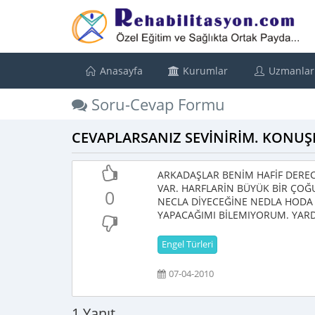
Anasayfa
Kurumlar
Uzmanlar
Soru-Cevap Formu
CEVAPLARSANIZ SEVİNİRİM. KONU
ARKADAŞLAR BENİM HAFİF DERE
VAR. HARFLARİN BÜYÜK BİR ÇO
0
NECLA DİYECEĞİNE NEDLA HODA 
YAPACAĞIMI BİLEMIYORUM. YARD
Engel Türleri
07-04-2010
1 Yanıt