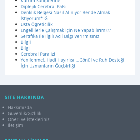
Kurum Sahiplerine
Diplejik Cerebral Palsi
Denklik Belgesi Nasıl Alınıyor Bende Almak
İstiyorum*-Ğ
Usta Ögreticilik
Engellilerle Çalışmak İçin Ne Yapabılırım???
Sertıfıka İle Ilgılı Acıl Bılgı Verırmısınız.
Bilgii
Bilgi
Cerebral Paralizi
Yenilenme!..Hadi Hayırlısı!...Gönül ve Ruh Desteği
İçin Uzmanların Ğüçbirliği
SİTE HAKKINDA
Hakkımızda
Güvenlik/Gizlilik
Öneri ve İstekleriniz
İletişim