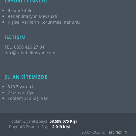
FAYDALI LİNKLER
Resmi Siteler
Rehabilitasyon Mevzuatı
Kişisel Verilerin Korunması Kanunu
İLETİŞİM
TEL: 0850 420 27 04
info
rehabilitasyon.com
ŞU AN SİTEMİZDE
310 Ziyaretçi
2 Uzman Üye
Toplam 312 Kişi Var
Toplam Ziyaretçi Sayısı
58.598.075 Kişi
Bugünkü Ziyaretçi Sayısı
2.019 Kişi
2002 - 2026 ©
Fast Yazılım