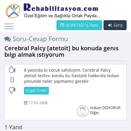
ÜCRETSİZ İş İlanı
Giriş
Soru-Cevap Formu
Cerebral Palcy [atetoit] bu konuda genıs
bılgı almak ıstıyorum
8 yasında bı cocuk sahıbıyım. Cerebral Palcy
atetoit teshısı kondu bu hastalık hakkında tedavı
0
yonunde neler yapmamız gerekır
Engel Türleri
17-02-2008
Hakan DİZYORUR
Diğer
1 Yanıt