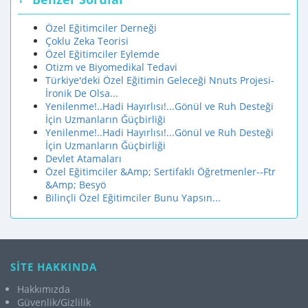
Özel Eğitimciler Derneği
Çoklu Zeka Teorisi
Özel Eğitimciler Eylemde
Otizm ve Biyomedikal Tedavi
Türkiye'deki Özel Eğitimin Geleceği Nnuts Projesi-
İronik De Olsa...
Yenilenme!..Hadi Hayırlısı!...Gönül ve Ruh Desteği
İçin Uzmanların Ğüçbirliği
Yenilenme!..Hadi Hayırlısı!...Gönül ve Ruh Desteği
İçin Uzmanların Ğüçbirliği
Devlet Atamaları
Özel Eğitimciler &Amp; Sertifaklı Öğretmenler--Ftr
&Amp; Besyö
Bilinçli Özel Eğitimciler Bunu Yapsın...
SİTE HAKKINDA
Hakkımızda
Güvenlik/Gizlilik