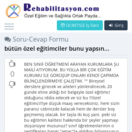
ÜCRETSİZ İş İlanı
Giriş
Soru-Cevap Formu
bütün özel eğitimciler bunu yapsın...
BEN SINIF ÖĞRETMENİ ARAYAN KURUMLARA ŞU
MAİLİ ATIYORUM. BU YOLLA BİR ÇOK EĞİTİM
0
KURUMU İLE GÖRÜŞÜP ONLARI KENDİ ÇAPIMDA
BİLİNÇLENDİRMEYE ÇALIŞTIM. "" Bireysel
derslere girecek ve aileleri yönlendirecek, 20
günde eline aldığı bir belgeyle özel eğitimci
olduğunu iddia edecek ve siz bu !!!özel
eğitimci!!!ye düşük maaş vereceksiniz. hem sizin
paranız cebinizde kalacak hem de dersler boş
geçmemiş olacak. bir taşla iki kuş yani. peki siz
bu eğitimin kalitesi hakkında bir şeyler yapmayı
düşünüyor musunuz? sınıf öğretmenlerinin o
sertifikaları hangi "amaç"la aldığını biliyorsunuz