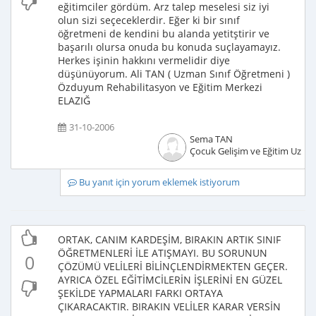
eğitimciler gördüm. Arz talep meselesi siz iyi
olun sizi seçeceklerdir. Eğer ki bir sınıf
öğretmeni de kendini bu alanda yetitştirir ve
başarılı olursa onuda bu konuda suçlayamayız.
Herkes işinin hakkını vermelidir diye
düşünüyorum. Ali TAN ( Uzman Sınıf Öğretmeni )
Özduyum Rehabilitasyon ve Eğitim Merkezi
ELAZIĞ
31-10-2006
Sema TAN
Çocuk Gelişim ve Eğitim Uzma
Bu yanıt için yorum eklemek istiyorum
ORTAK, CANIM KARDEŞİM, BIRAKIN ARTIK SINIF
ÖĞRETMENLERİ İLE ATIŞMAYI. BU SORUNUN
0
ÇÖZÜMÜ VELİLERİ BİLİNÇLENDİRMEKTEN GEÇER.
AYRICA ÖZEL EĞİTİMCİLERİN İŞLERİNİ EN GÜZEL
ŞEKİLDE YAPMALARI FARKI ORTAYA
ÇIKARACAKTIR. BIRAKIN VELİLER KARAR VERSİN