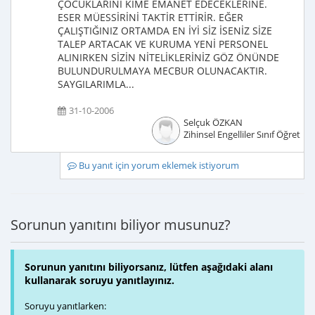
ÇOCUKLARINI KİME EMANET EDECEKLERİNE.
ESER MÜESSİRİNİ TAKTİR ETTİRİR. EĞER
ÇALIŞTIĞINIZ ORTAMDA EN İYİ SİZ İSENİZ SİZE
TALEP ARTACAK VE KURUMA YENİ PERSONEL
ALINIRKEN SİZİN NİTELİKLERİNİZ GÖZ ÖNÜNDE
BULUNDURULMAYA MECBUR OLUNACAKTIR.
SAYGILARIMLA...
31-10-2006
Selçuk ÖZKAN
Zihinsel Engelliler Sınıf Öğretme
Bu yanıt için yorum eklemek istiyorum
Sorunun yanıtını biliyor musunuz?
Sorunun yanıtını biliyorsanız, lütfen aşağıdaki alanı
kullanarak soruyu yanıtlayınız.
Soruyu yanıtlarken: