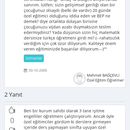
sanırım. lütfen; sizin gelişimsel geriliği olan bir
çocuğunuz olsaydı (belki de vardır) 20 günde
özel eğitimci olduğunu iddia eden ve BEP ne
demek? diye ortalıkta dolaşan birisine
çocuğunuzu vijdan azabı duymaksızın teslim
edermiydiniz? Yada düşünün sizin hiç matematik
dersinize türkçe öğretmeni girdi mi? (--rahatsızlık
verdiğim için çok özür diliyorum. Kaliteye önem
veren eğitiminizde başarılar diliyorum.--)""
Uzmanlar
30-10-2006
Mehmet BAĞÇEVLİ
Özel Eğitim Öğretmeni
2 Yanıt
Ben bir kurum sahibi olarak 3 tane işitme
engelliler öğretmeni çalıştırıyorum. Ancak öyle
0
özel eğitimciler gördüm ki derslere girmeyen
içeride ders yapmayan sınıfta uyuyan özel