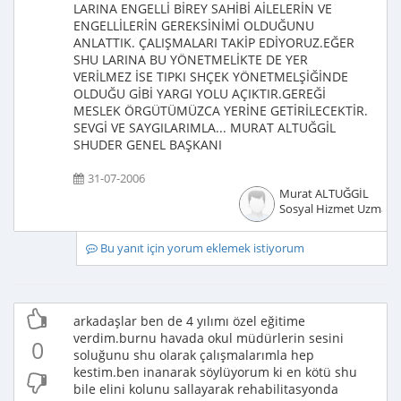
LARINA ENGELLİ BİREY SAHİBİ AİLELERİN VE
ENGELLİLERİN GEREKSİNİMİ OLDUĞUNU
ANLATTIK. ÇALIŞMALARI TAKİP EDİYORUZ.EĞER
SHU LARINA BU YÖNETMELİKTE DE YER
VERİLMEZ İSE TIPKI SHÇEK YÖNETMELŞİĞİNDE
OLDUĞU GİBİ YARGI YOLU AÇIKTIR.GEREĞİ
MESLEK ÖRGÜTÜMÜZCA YERİNE GETİRİLECEKTİR.
SEVGİ VE SAYGILARIMLA... MURAT ALTUĞGİL
SHUDER GENEL BAŞKANI
31-07-2006
Murat ALTUĞGİL
Sosyal Hizmet Uzmanı
Bu yanıt için yorum eklemek istiyorum
arkadaşlar ben de 4 yılımı özel eğitime
verdim.burnu havada okul müdürlerin sesini
0
soluğunu shu olarak çalışmalarımla hep
kestim.ben inanarak söylüyorum ki en kötü shu
bile elini kolunu sallayarak rehabilitasyonda