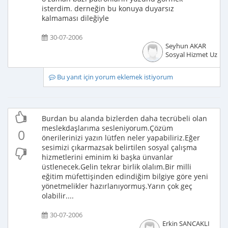
isterdim. derneğin bu konuya duyarsız
kalmaması dileğiyle
30-07-2006
Seyhun AKAR
Sosyal Hizmet Uzma
Bu yanıt için yorum eklemek istiyorum
Burdan bu alanda bizlerden daha tecrübeli olan
meslekdaşlarıma sesleniyorum.Çözüm
0
önerilerinizi yazın lütfen neler yapabiliriz.Eğer
sesimizi çıkarmazsak belirtilen sosyal çalışma
hizmetlerini eminim ki başka ünvanlar
üstlenecek.Gelin tekrar birlik olalım.Bir milli
eğitim müfettişinden edindiğim bilgiye göre yeni
yönetmelikler hazırlanıyormuş.Yarın çok geç
olabilir....
30-07-2006
Erkin SANCAKLI