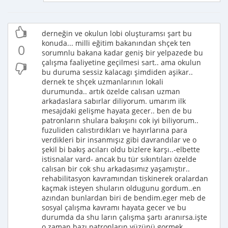
derneğin ve okulun lobi oluşturamsı şart bu
konuda... milli eğitim bakanından shçek ten
0
sorumnlu bakana kadar geniş bir yelpazede bu
çalışma faaliyetine geçilmesi sart.. ama okulun
bu duruma sessiz kalacagı şimdiden aşikar..
dernek te shçek uzmanlarının lokali
durumunda.. artık özelde calısan uzman
arkadaslara sabırlar diliyorum. umarım ilk
mesajdaki gelişme hayata gecer.. ben de bu
patronların shulara bakışını cok iyi biliyorum..
fuzuliden calıstırdıkları ve hayırlarına para
verdikleri bir insanmışız gibi davrandılar ve o
şekil bi bakış acıları oldu bizlere karşı..-elbette
istisnalar vard- ancak bu tür sıkıntıları özelde
calısan bir cok shu arkadasımız yaşamıştır..
rehabilitasyon kavramından tiskinerek oralardan
kaçmak isteyen shuların oldugunu gordum..en
azından bunlardan biri de bendim.eger meb de
sosyal çalışma kavramı hayata gecer ve bu
durumda da shu ların çalışma şartı aranırsa.işte
o zaman bazı patronların yüzünü gormek