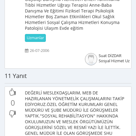
Tıbbi Hizmetler Uğraşı Terapisi Anne-Baba
Danışma Ve Eğitimi Fiziksel Terapi Psikolojik
Hizmetler Boş Zaman Etkinlikleri Okul Sağlık
Hizmetleri Sosyal Çalışma Hizmetleri Konuşma
Patolojisi Ulaşım Evde eğitim
Uzmanlar
26-07-2006
Suat DİZDAR
Sosyal Hizmet Uzma
11 Yanıt
DEĞERLİ MESLEKDAŞLARIM, MEB DE
HAZIRLANAN YÖNETMELİK ÇALIŞMALARINI TAKİP
0
EDİYORUZ.ÖZEL ÖĞRETİM KURUMLARI GENEL
MÜDÜRÜ VE ŞUBE MÜDÜRÜ İLE GÖRÜŞMELER
YAPTIK."SOSYAL REHABİLİTASYON" HAKKINDA
OKULUMUZUN VE MESLEK ÖRGÜTÜMÜZÜN
GÖRÜŞLERİNİ SÖZEL VE RESMİ YAZI İLE İLETTİK.
GENEL MÜDÜR İLE OLAN GÖRÜŞMEDE SHU