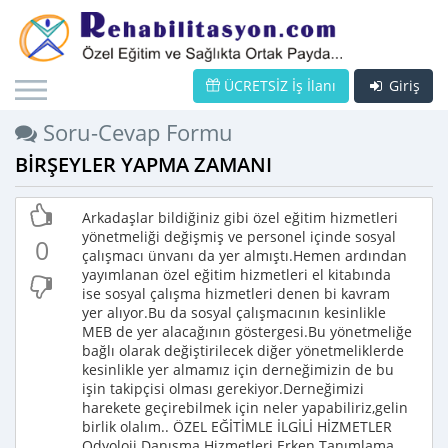
ÜCRETSİZ İş İlanı
Giriş
Soru-Cevap Formu
BİRŞEYLER YAPMA ZAMANI
Arkadaşlar bildiğiniz gibi özel eğitim hizmetleri
yönetmeliği değişmiş ve personel içinde sosyal
0
çalışmacı ünvanı da yer almıştı.Hemen ardından
yayımlanan özel eğitim hizmetleri el kitabında
ise sosyal çalışma hizmetleri denen bi kavram
yer alıyor.Bu da sosyal çalışmacının kesinlikle
MEB de yer alacağının göstergesi.Bu yönetmeliğe
bağlı olarak değiştirilecek diğer yönetmeliklerde
kesinlikle yer almamız için derneğimizin de bu
işin takipçisi olması gerekiyor.Derneğimizi
harekete geçirebilmek için neler yapabiliriz,gelin
birlik olalım.. ÖZEL EĞİTİMLE İLGİLİ HİZMETLER
Odyoloji Danışma Hizmetleri Erken Tanımlama