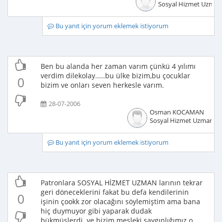
Sosyal Hizmet Uzman
Bu yanıt için yorum eklemek istiyorum
Ben bu alanda her zaman varım çünkü 4 yılımı
verdim dilekolay.....bu ülke bizim,bu çocuklar
0
bizim ve onları seven herkesle varım.
28-07-2006
Osman KOCAMAN
Sosyal Hizmet Uzmanı
Bu yanıt için yorum eklemek istiyorum
Patronlara SOSYAL HİZMET UZMAN larının tekrar
geri döneceklerini fakat bu defa kendilerinin
0
işinin çookk zor olacağını söylemiştim ama bana
hiç duymuyor gibi yaparak dudak
bükmüşlerdi..ve bizim mesleki saygınlığımız o