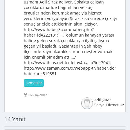
uzmanı Adil Şiraz geliyor. Sokakta çalışan
çocukları, madde bağımlıları ve suç
örgütlerinden korumak amacıyla hizmet
verdiklerini vurgulayan Şiraz, kısa sürede çok iyi
sonuçlar elde ettiklerinin altını çiziyor.
http://www.haber3.com/haber.php?
haber_id=222131: '...Toplumun kanayan yarası
haline gelen sokak çocuklarıyla ilgili çalışma
geçen yıl başladı. Gaziantep'in Şahinbey
ilçesinde kaymakamlık, soruna neşter vurmak
için önemli bir adım attı....'
http://www.ihlas.net.tr/detay4u.asp?id=7041;
http://www.zaman.com.tr/webapp-tr/haber.do?
haberno=519851
Uzmanlar
02-04-2007
Adil ŞİRAZ
Sosyal Hizmet Uzma
14 Yanıt