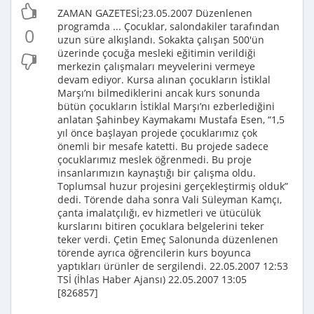
ZAMAN GAZETESİ;23.05.2007 Düzenlenen
programda ... Çocuklar, salondakiler tarafından
0
uzun süre alkışlandı. Sokakta çalışan 500'ün
üzerinde çocuğa mesleki eğitimin verildiği
merkezin çalışmaları meyvelerini vermeye
devam ediyor. Kursa alınan çocukların İstiklal
Marşı’nı bilmediklerini ancak kurs sonunda
bütün çocukların İstiklal Marşı’nı ezberlediğini
anlatan Şahinbey Kaymakamı Mustafa Esen, “1,5
yıl önce başlayan projede çocuklarımız çok
önemli bir mesafe katetti. Bu projede sadece
çocuklarımız meslek öğrenmedi. Bu proje
insanlarımızın kaynaştığı bir çalışma oldu.
Toplumsal huzur projesini gerçekleştirmiş olduk”
dedi. Törende daha sonra Vali Süleyman Kamçı,
çanta imalatçılığı, ev hizmetleri ve ütücülük
kurslarını bitiren çocuklara belgelerini teker
teker verdi. Çetin Emeç Salonunda düzenlenen
törende ayrıca öğrencilerin kurs boyunca
yaptıkları ürünler de sergilendi. 22.05.2007 12:53
TSİ (İhlas Haber Ajansı) 22.05.2007 13:05
[826857]