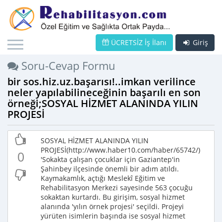
ÜCRETSİZ İş İlanı
Giriş
Soru-Cevap Formu
bir sos.hiz.uz.başarısı!..imkan verilince
neler yapılabilineceğinin başarılı en son
örneği;SOSYAL HİZMET ALANINDA YILIN
PROJESİ
SOSYAL HİZMET ALANINDA YILIN
PROJESİ(http://www.haber10.com/haber/65742/)
0
'Sokakta çalışan çocuklar için Gaziantep'in
Şahinbey ilçesinde önemli bir adım atıldı.
Kaymakamlık, açtığı Meslekî Eğitim ve
Rehabilitasyon Merkezi sayesinde 563 çocuğu
sokaktan kurtardı. Bu girişim, sosyal hizmet
alanında 'yılın örnek projesi' seçildi. Projeyi
yürüten isimlerin başında ise sosyal hizmet