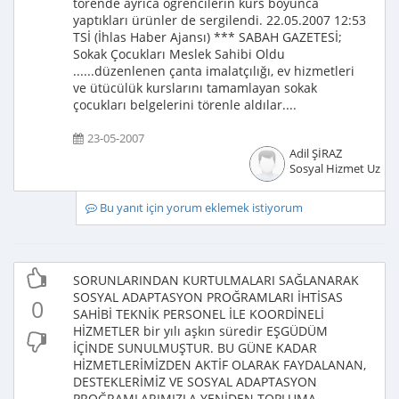
törende ayrıca öğrencilerin kurs boyunca
yaptıkları ürünler de sergilendi. 22.05.2007 12:53
TSİ (İhlas Haber Ajansı) *** SABAH GAZETESİ;
Sokak Çocukları Meslek Sahibi Oldu
......düzenlenen çanta imalatçılığı, ev hizmetleri
ve ütücülük kurslarını tamamlayan sokak
çocukları belgelerini törenle aldılar....
23-05-2007
Adil ŞİRAZ
Sosyal Hizmet Uzma
Bu yanıt için yorum eklemek istiyorum
SORUNLARINDAN KURTULMALARI SAĞLANARAK
SOSYAL ADAPTASYON PROĞRAMLARI İHTİSAS
0
SAHİBİ TEKNİK PERSONEL İLE KOORDİNELİ
HİZMETLER bir yılı aşkın süredir EŞGÜDÜM
İÇİNDE SUNULMUŞTUR. BU GÜNE KADAR
HİZMETLERİMİZDEN AKTİF OLARAK FAYDALANAN,
DESTEKLERİMİZ VE SOSYAL ADAPTASYON
PROĞRAMLARIMIZLA YENİDEN TOPLUMA