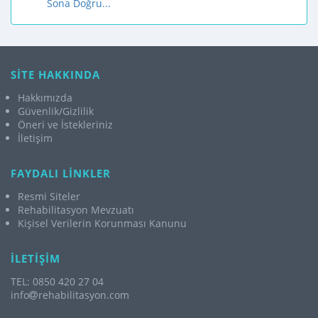
Sona Doğru...
SİTE HAKKINDA
Hakkımızda
Güvenlik/Gizlilik
Öneri ve İstekleriniz
İletişim
FAYDALI LİNKLER
Resmi Siteler
Rehabilitasyon Mevzuatı
Kişisel Verilerin Korunması Kanunu
İLETİŞİM
TEL: 0850 420 27 04
info
rehabilitasyon.com