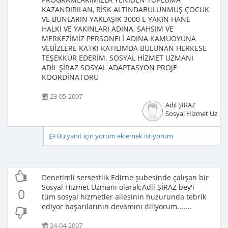
KAZANDIRILAN, RİSK ALTINDABULUNMUŞ ÇOCUK
VE BUNLARIN YAKLAŞIK 3000 E YAKIN HANE
HALKI VE YAKINLARI ADINA, SAHSIM VE
MERKEZİMİZ PERSONELİ ADINA KAMUOYUNA
VEBİZLERE KATKI KATILIMDA BULUNAN HERKESE
TEŞEKKÜR EDERİM. SOSYAL HİZMET UZMANI
ADİL ŞİRAZ SOSYAL ADAPTASYON PROJE
KOORDİNATÖRÜ
23-05-2007
Adil ŞİRAZ
Sosyal Hizmet Uzma
Bu yanıt için yorum eklemek istiyorum
Denetimli sersestlik Edirne şubesinde çalışan bir
Sosyal Hizmet Uzmanı olarak;Adil ŞİRAZ bey'i
0
tüm sosyal hizmetler ailesinin huzurunda tebrik
ediyor başarılarının devamını diliyorum.......
24-04-2007