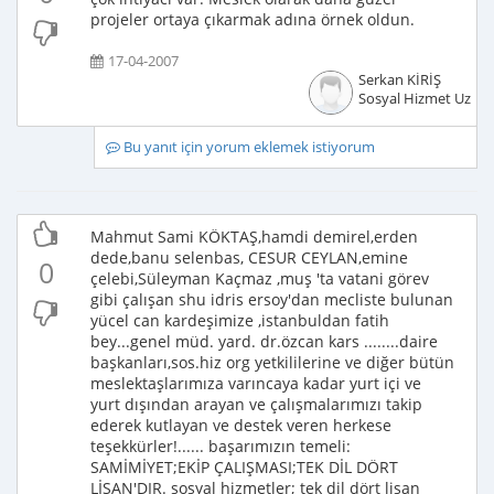
projeler ortaya çıkarmak adına örnek oldun.
17-04-2007
Serkan KİRİŞ
Sosyal Hizmet Uzma
Bu yanıt için yorum eklemek istiyorum
Mahmut Sami KÖKTAŞ,hamdi demirel,erden
dede,banu selenbas, CESUR CEYLAN,emine
0
çelebi,Süleyman Kaçmaz ,muş 'ta vatani görev
gibi çalışan shu idris ersoy'dan mecliste bulunan
yücel can kardeşimize ,istanbuldan fatih
bey...genel müd. yard. dr.özcan kars ........daire
başkanları,sos.hiz org yetkililerine ve diğer bütün
meslektaşlarımıza varıncaya kadar yurt içi ve
yurt dışından arayan ve çalışmalarımızı takip
ederek kutlayan ve destek veren herkese
teşekkürler!...... başarımızın temeli:
SAMİMİYET;EKİP ÇALIŞMASI;TEK DİL DÖRT
LİSAN'DIR. sosyal hizmetler; tek dil dört lisan