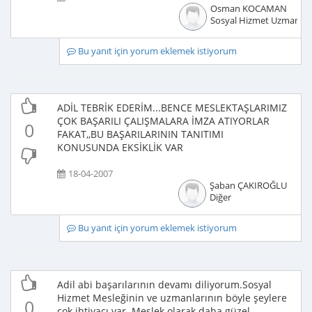
Osman KOCAMAN
Sosyal Hizmet Uzmanı
Bu yanıt için yorum eklemek istiyorum
ADİL TEBRİK EDERİM...BENCE MESLEKTAŞLARIMIZ
ÇOK BAŞARILI ÇALIŞMALARA İMZA ATIYORLAR
0
FAKAT,,BU BAŞARILARININ TANITIMI
KONUSUNDA EKSİKLİK VAR
18-04-2007
Şaban ÇAKIROĞLU
Diğer
Bu yanıt için yorum eklemek istiyorum
Adil abi başarılarının devamı diliyorum.Sosyal
Hizmet Mesleğinin ve uzmanlarının böyle şeylere
0
çok ihtiyacı var. Meslek olarak daha güzel