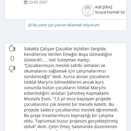
23-05-2007
Adil ŞİRAZ
Sosyal Hizmet Uzma
Bu yanıt için yorum eklemek istiyorum
Sokakta Çalışan Çocuklar Açtıkları Sergide,
Kendilerine Verilen Emeğin Boşa Gitmediğini
0
Gösterdi!... ..Vali Süleyman Kamçı,
“Çocuklarımızın meslek sahibi olmaları ve
okumalarını sağlamak için çalışmalarımızı
sürdüreceğiz” dedi. Kursa alınan çocukların
İstiklal Marşı’nı bilmediklerini ancak kurs
sonunda bütün çocukların İstiklal Marşı’nı
ezberlediğini anlatan Şahinbey Kaymakamı
Mustafa Esen, “1,5 yıl önce başlayan projede
çocuklarımız çok önemli bir mesafe katetti. Bu
projede sadece çocuklarımız meslek öğrenmedi.
Bu proje insanlarımızın kaynaştığı bir çalışma
oldu. Toplumsal huzur projesini gerçekleştirmiş
olduk” dedi. Çetin Emeç Salonunda düzenlenen