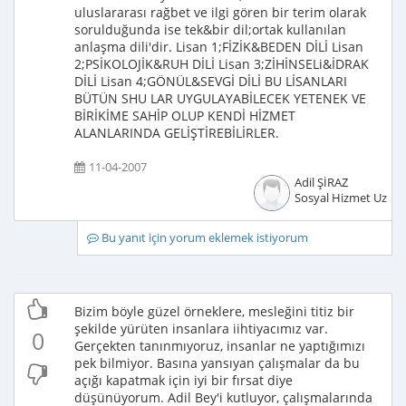
uluslararası rağbet ve ilgi gören bir terim olarak
sorulduğunda ise tek&bir dil;ortak kullanılan
anlaşma dili'dir. Lisan 1;FİZİK&BEDEN DİLİ Lisan
2;PSİKOLOJİK&RUH DİLİ Lisan 3;ZİHİNSELi&İDRAK
DİLİ Lisan 4;GÖNÜL&SEVGİ DİLİ BU LİSANLARI
BÜTÜN SHU LAR UYGULAYABİLECEK YETENEK VE
BİRİKİME SAHİP OLUP KENDİ HİZMET
ALANLARINDA GELİŞTİREBİLİRLER.
11-04-2007
Adil ŞİRAZ
Sosyal Hizmet Uzma
Bu yanıt için yorum eklemek istiyorum
Bizim böyle güzel örneklere, mesleğini titiz bir
şekilde yürüten insanlara iihtiyacımız var.
0
Gerçekten tanınmıyoruz, insanlar ne yaptığımızı
pek bilmiyor. Basına yansıyan çalışmalar da bu
açığı kapatmak için iyi bir fırsat diye
düşünüyorum. Adil Bey'i kutluyor, çalışmalarında