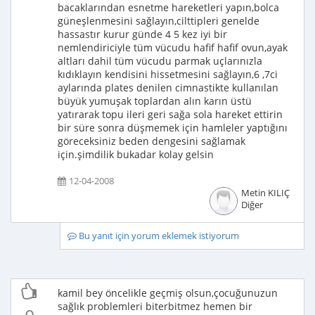
bacaklarından esnetme hareketleri yapın,bolca
güneşlenmesini sağlayın,cilttipleri genelde
hassastır kurur günde 4 5 kez iyi bir
nemlendiriciyle tüm vücudu hafif hafif ovun,ayak
altları dahil tüm vücudu parmak uçlarınızla
kıdıklayın kendisini hissetmesini sağlayın,6 ,7ci
aylarında plates denilen cimnastikte kullanılan
büyük yumuşak toplardan alın karın üstü
yatırarak topu ileri geri sağa sola hareket ettirin
bir süre sonra düşmemek için hamleler yaptığını
göreceksiniz beden dengesini sağlamak
için.şimdilik bukadar kolay gelsin
12-04-2008
Metin KILIÇ
Diğer
Bu yanıt için yorum eklemek istiyorum
kamil bey öncelikle geçmiş olsun,çocuğunuzun
sağlık problemleri biterbitmez hemen bir