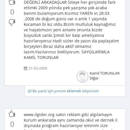
DEĞERLİ ARKADAŞLAR Siteye her girişimde fark
ettimki 2009 yılında pek yazışma yok acaba
0
benmi bulamıyorum.Kızımız YAREN in 28.03
.2008 de doğum günü var o artık 1 yaşında
kocaman bi kız oldu.Bizim mutluluk kaynağımız
ve hayatımızın yeni anlamı onunla bizde
büyüdük sanki.Şimdi bir kalp ameliyatına
hazırlanıyoruz.Hadi sizler de yazın da paylaşalım
birşeyleri.Biraz daha aktif olmamız
lazım,Yazılarınızı bekliyorum. SAYGILARIMLA
KAMİL TORUNLAR
21-03-2009
Kamil TORUNLAR
Diğer
Bu yanıt için yorum eklemek istiyorum
www.ilgider.org sakın reklam gibi algılamayın
kurum ankarada aynı zamanda okul ve dernek il
0
dışınada proğram hazırlanıyor eminim size