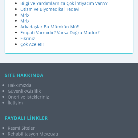
Bilgi ve Yardımlarnıza Çok İhtiyacım Var???
Otizm ve Biyomedikal Tedavi
Mrb
Mrb
Arkadaşlar Bu Mümkün Mü!!
Empati Varmıdır? Varsa Doğru Mudur?
Fikriniz
Çok Acele!!!
SİTE HAKKINDA
Hakkımızda
Güvenlik/Gizlilik
Öneri ve İstekleriniz
İletişim
FAYDALI LİNKLER
Resmi Siteler
Rehabilitasyon Mevzuatı