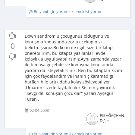
Bu yanıt için yorum eklemek istiyorum
Down sendromlu çocugunuz oldugunu ve
konuşma konusunda zorluk çektıgınızı
0
belırtmişsiniz.Bu konu ıle ılgılı sıze bır kıtap
önerebılırım. bu kıtapta yazılanları evde
kolaylıkla uygulayabılırsınız,Aynı zamanda yazarı
ıle temasa geçebılır ve konuşma konusunda
yardım da ısteyebılırsınız. Ben bu kıtaptan kızım
için çok faydalandım ve ınanın çıkaramadıgı
harflerı bıle artık daha kolay söyleyebılıyor
.Umarım sızede faydalı olur.Sistem yayıncılık
"Sevgi dili konuşan çocuklar" yazarı Ayşegül
Turan .
02-04-2008
Elif AĞAÇHAN
Diğer
Bu yanıt için yorum eklemek istiyorum