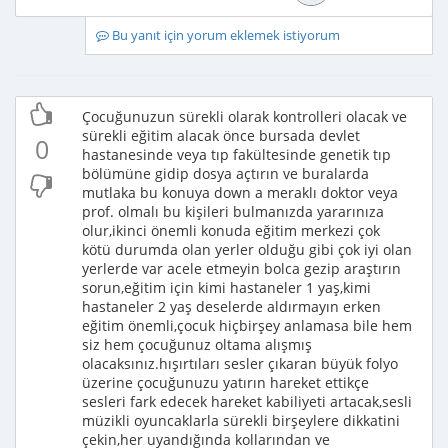
Bu yanıt için yorum eklemek istiyorum
Çocuğunuzun sürekli olarak kontrolleri olacak ve
sürekli eğitim alacak önce bursada devlet
0
hastanesinde veya tıp fakültesinde genetik tıp
bölümüne gidip dosya açtırın ve buralarda
mutlaka bu konuya down a meraklı doktor veya
prof. olmalı bu kişileri bulmanızda yararınıza
olur,ikinci önemli konuda eğitim merkezi çok
kötü durumda olan yerler olduğu gibi çok iyi olan
yerlerde var acele etmeyin bolca gezip araştırın
sorun,eğitim için kimi hastaneler 1 yaş,kimi
hastaneler 2 yaş deselerde aldırmayın erken
eğitim önemli,çocuk hiçbirşey anlamasa bile hem
siz hem çocuğunuz oltama alışmış
olacaksınız.hışırtıları sesler çıkaran büyük folyo
üzerine çocuğunuzu yatırın hareket ettikçe
sesleri fark edecek hareket kabiliyeti artacak,sesli
müzikli oyuncaklarla sürekli birşeylere dikkatini
çekin,her uyandığında kollarından ve