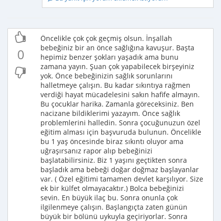
Öncelikle çok çok geçmiş olsun. İnşallah
bebeğiniz bir an önce sağlığına kavuşur. Başta
0
hepimiz benzer şokları yaşadık ama bunu
zamana yayın. Şuan çok yapabilecek birşeyiniz
yok. Önce bebeğinizin sağlık sorunlarını
halletmeye çalışın. Bu kadar sıkıntıya rağmen
verdiği hayat mücadelesini sakın hafife almayın.
Bu çocuklar harika. Zamanla göreceksiniz. Ben
nacizane bildiklerimi yazayım. Önce sağlık
problemlerini halledin. Sonra çocuğunuzun özel
eğitim alması için başvuruda bulunun. Öncelikle
bu 1 yaş öncesinde biraz sıkıntı oluyor ama
uğraşırsanız rapor alıp bebeğinizi
başlatabilirsiniz. Biz 1 yaşını geçtikten sonra
başladık ama bebeği doğar doğmaz başlayanlar
var. ( Özel eğitimi tamamen devlet karşılıyor. Size
ek bir külfet olmayacaktır.) Bolca bebeğinizi
sevin. En büyük ilaç bu. Sonra onunla çok
ilgilenmeye çalışın. Başlangıçta zaten günün
büyük bir bölünü uykuyla geçiriyorlar. Sonra