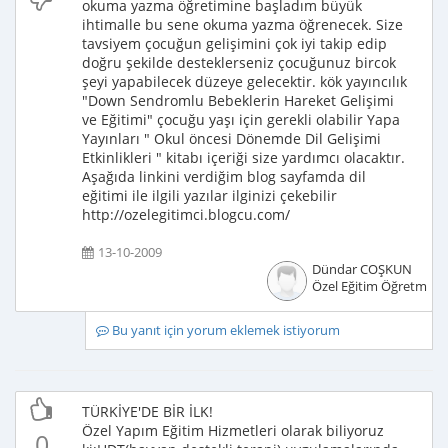
okuma yazma öğretimine başladım büyük
ihtimalle bu sene okuma yazma öğrenecek. Size
tavsiyem çocuğun gelişimini çok iyi takip edip
doğru şekilde desteklerseniz çocuğunuz bircok
şeyi yapabilecek düzeye gelecektir. kök yayıncılık
"Down Sendromlu Bebeklerin Hareket Gelişimi
ve Eğitimi" çocuğu yaşı için gerekli olabilir Yapa
Yayınları " Okul öncesi Dönemde Dil Gelişimi
Etkinlikleri " kitabı içeriği size yardımcı olacaktır.
Aşağıda linkini verdiğim blog sayfamda dil
eğitimi ile ilgili yazılar ilginizi çekebilir
http://ozelegitimci.blogcu.com/
13-10-2009
Dündar COŞKUN
Özel Eğitim Öğretmeni
Bu yanıt için yorum eklemek istiyorum
TÜRKİYE'DE BİR İLK!
Özel Yapım Eğitim Hizmetleri olarak biliyoruz
0