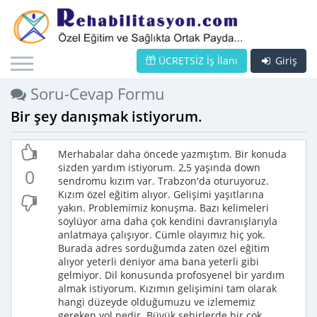
ÜCRETSİZ İş İlanı
Giriş
Soru-Cevap Formu
Bir şey danışmak istiyorum.
Merhabalar daha öncede yazmıştım. Bir konuda
sizden yardım istiyorum. 2,5 yaşında down
0
sendromu kızım var. Trabzon'da oturuyoruz.
Kızım özel eğitim alıyor. Gelişimi yaşıtlarına
yakın. Problemimiz konuşma. Bazı kelimeleri
söylüyor ama daha çok kendini davranışlarıyla
anlatmaya çalışıyor. Cümle olayımız hiç yok.
Burada adres sorduğumda zaten özel eğitim
alıyor yeterli deniyor ama bana yeterli gibi
gelmiyor. Dil konusunda profosyenel bir yardım
almak istiyorum. Kızımın gelişimini tam olarak
hangi düzeyde olduğumuzu ve izlememiz
gereken yol nedir. Büyük şehirlerde bir çok