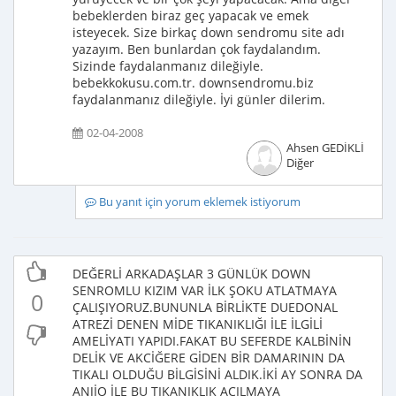
bebeklerden biraz geç yapacak ve emek
isteyecek. Size birkaç down sendromu site adı
yazayım. Ben bunlardan çok faydalandım.
Sizinde faydalanmanız dileğiyle.
bebekkokusu.com.tr. downsendromu.biz
faydalanmanız dileğiyle. İyi günler dilerim.
02-04-2008
Ahsen GEDİKLİ
Diğer
Bu yanıt için yorum eklemek istiyorum
DEĞERLİ ARKADAŞLAR 3 GÜNLÜK DOWN
SENROMLU KIZIM VAR İLK ŞOKU ATLATMAYA
0
ÇALIŞIYORUZ.BUNUNLA BİRLİKTE DUEDONAL
ATREZİ DENEN MİDE TIKANIKLIĞI İLE İLGİLİ
AMELİYATI YAPIDI.FAKAT BU SEFERDE KALBİNİN
DELİK VE AKCİĞERE GİDEN BİR DAMARININ DA
TIKALI OLDUĞU BİLGİSİNİ ALDIK.İKİ AY SONRA DA
ANJİO İLE BU TIKANIKLIK AÇILMAYA