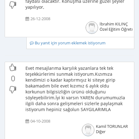
faydası olacaktır. Konuşma üzerine güzel şeyler
yapılıyor,
26-12-2008
İbrahim KILINÇ
Özel Eğitim Öğretmen
Bu yanıt için yorum eklemek istiyorum
Evet mesajlarıma karşılık yazanlara tek tek
teşekkürlerimi sunmak istiyorum.Kızımıza
0
kendimizi o kadar kaptırmışız ki siteye girip
bakamadım bile evet kızımız 6 aylık oldu
korkunun bilgisizliğin ürünü olduğunu
söyleyebilirim.İyi ki varsın YAREN durumumuzla
ilgili daha sonra gelişmeleri sizlerle paylaşmak
istiyorum hepiniz sağolun SAYGILARIMLA
04-10-2008
Kamil TORUNLAR
Diğer