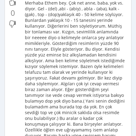
Merhaba Ethem bey. Çok net anne, baba, yok vs.
diyor. Gel - (del) ,abi - (abiy) , abla - (aba), kalk -
0
(gak) , top - (dop)yaklaşık 40 - 50 kelime söylüyor.
Bunlardan yaklaşık 10 - 15 tanesini yerinde
kullanıyor. Diğerlerini ben söyletiyorum. Müthiş
bir tonlaması var. Kızgın, sevimlilik anlamında
bir neeeee diyo o kelimeyle onlarca şey anlatıyor
mimikleriyle. Gösterdiğim resimlerin yüzde 90
nını tanıyor. Eliyle gösteriyor. Bu diyor. Kendisi
yüzde yüz eminse biz alkışlamadan kendisini
alkışlıyor. Ama ben kelime söyletmek istediğimde
kızıyor söylemek istemiyor. Bazen öyle kelimeleri
telafuzu tam olarak ve yerinde kullanıyor ki
şaşırıyoruz. Fakat devamı gelmiyor. Bir kez diyip
daha söylemiyor. Algıları çok iyi cevap vermesi
biraz zaman alıyor. Eğer gösterdiğim şeyi
tanımıyor ise vede cevap vermek istiyorsa bakıyo
bulamıyo dop yok diyo bana.( Yani senin dediğini
bulamadım ama burada top da yok. En çok
sevdiği top ve çok minicik saklıda olsa resimde
onu bulabiliyor.) Bu aralar o kadar çok
konuşmaya çalışıyor ki. Bana birşeyler anlatıyor.
Özellikle öğlen eve uğrayamamış isem anlatıp
duruyor. Başımı başka yöne çevirsem başımı