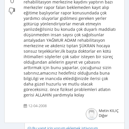
0
rehabilitasyon merkezine kaydını yaptırın bazı
merkezler rapor falan beklemeden kayıt alıp
eğitime başlıyorlar rapor konusundada çok
yardımcı oluyorlar gidilmesi gereken yerler
götürüp yönlendiriyorlar merak etmeyin
yanlızdeğilsiniz bu konuda çok duyarlı maddiatı
düşünmeden insan sayısı çok sağolsunlar
antalyadan YAĞMUR ADAM rehabilitasyon
merkezine ve akdeniz tıptan ŞÜKRAN hocaya
sonsuz teşekkürler,ilk başta doktorlar en kötü
ihtimalleri söylerler çok sabır isteyen bir süreç
olduğundan ailelerin gayret ve çabasını
arttırmak için bunu yaparlar, çocuğunuz sizin
sabrınız,amacınız hedefiniz olduğunda buna
bilgi,ilgi ve inancıda eklediğinizde ilerisi çok
daha güzel huzurlu ve mutlu olacak
göreceksiniz. önce fiziksel problemleri atlatın
gerisi ALLAHIN yardımıyla kolay
12-04-2008
Metin KILIÇ
Diğer
Bu yanıt için yorum eklemek istiyorum