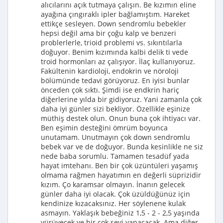
alıcılarını açık tutmaya çalışın. Be kızımın eline
ayağına çıngıraklı ipler bağlamıştım. Hareket
ettikçe sesleyen. Down sendromlu bebekler
hepsi değil ama bir çoğu kalp ve benzeri
problerlerle, trioid problemi vs. sıkıntılarla
doğuyor. Benim kızımında kalbi delik ti vede
troid hormonları az çalışıyor. İlaç kullanıyoruz.
Fakültenin kardioloji, endokrin ve nöroloji
bölümünde tedavi görüyoruz. En iyisi bunlar
önceden çok sıktı. Şimdi ise endkrin hariç
diğerlerine yılda bir gidiyoruz. Yani zamanla çok
daha iyi günler sizi bekliyor. Özellikle eşinize
müthiş destek olun. Onun buna çok ihtiyacı var.
Ben eşimin desteğini ömrüm boyunca
unutamam. Unutmayın çok down sendromlu
bebek var ve de doğuyor. Bunda kesinlikle ne siz
nede baba sorumlu. Tamamen tesadüf yada
hayat imtehanı. Ben bir çok üzüntüleri yaşamış
olmama rağmen hayatımın en değerli süprizidir
kızım. Ço karamsar olmayın. İnanın gelecek
günler daha iyi olacak. Çok üzüldüğünüz için
kendinize kızacaksınız. Her söylenene kulak
asmayın. Yaklaşık bebeğiniz 1,5 - 2 - 2,5 yaşında
yürüyecek ve bir çok şeyi yapacacak. Ama diğer