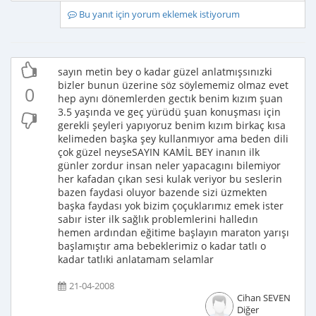
Bu yanıt için yorum eklemek istiyorum
sayın metin bey o kadar güzel anlatmışsınızki
bizler bunun üzerine söz söylememiz olmaz evet
0
hep aynı dönemlerden gectık benim kızım şuan
3.5 yaşında ve geç yürüdü şuan konuşması için
gerekli şeyleri yapıyoruz benim kızım birkaç kısa
kelimeden başka şey kullanmıyor ama beden dili
çok güzel neyseSAYIN KAMİL BEY inanın ilk
günler zordur insan neler yapacagını bilemiyor
her kafadan çıkan sesi kulak veriyor bu seslerin
bazen faydasi oluyor bazende sizi üzmekten
başka faydası yok bizim çoçuklarımız emek ister
sabır ister ilk sağlık problemlerini halledın
hemen ardından eğitime başlayın maraton yarışı
başlamıştır ama bebeklerimiz o kadar tatlı o
kadar tatlıki anlatamam selamlar
21-04-2008
Cihan SEVEN
Diğer