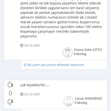
yöne çeker ve tek başına yaşamını idame edecek
doneleri birlikte uygularsanız (en basit alişveriş
yapmak vb yemek yapmak,kendii ifade etmek,
adresini telefon numarasını bilmek vb.) model
olarak yaşam sanatını gösterirseniz başarırsınız.
ancak maratoncusunuz oyüzden sakın 100 metre
koşamaya çalışmayın mesleki tükenmişlik
yaşarsınız.
04-10-2007
Hüsnü Sidar ÇİFTÇİ
Psikolog
Bu yanıt için yorum eklemek istiyorum
çok teşekkürler.....
0
02-10-2007
Canan KARADENİZ
Psikolog