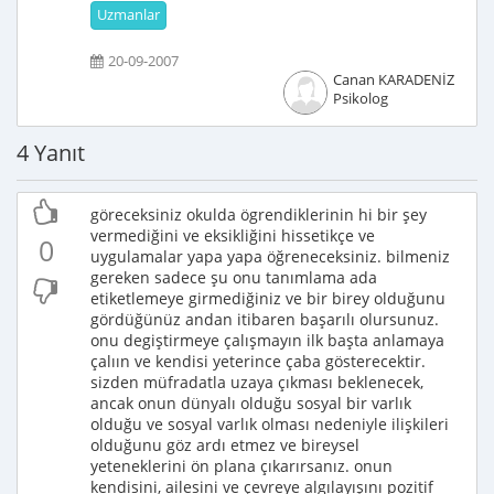
Uzmanlar
20-09-2007
Canan KARADENİZ
Psikolog
4 Yanıt
göreceksiniz okulda ögrendiklerinin hi bir şey
vermediğini ve eksikliğini hissetikçe ve
0
uygulamalar yapa yapa öğreneceksiniz. bilmeniz
gereken sadece şu onu tanımlama ada
etiketlemeye girmediğiniz ve bir birey olduğunu
gördüğünüz andan itibaren başarılı olursunuz.
onu degiştirmeye çalışmayın ilk başta anlamaya
çalıın ve kendisi yeterince çaba gösterecektir.
sizden müfradatla uzaya çıkması beklenecek,
ancak onun dünyalı olduğu sosyal bir varlık
olduğu ve sosyal varlık olması nedeniyle ilişkileri
olduğunu göz ardı etmez ve bireysel
yeteneklerini ön plana çıkarırsanız. onun
kendisini, ailesini ve çevreye algılayışını pozitif