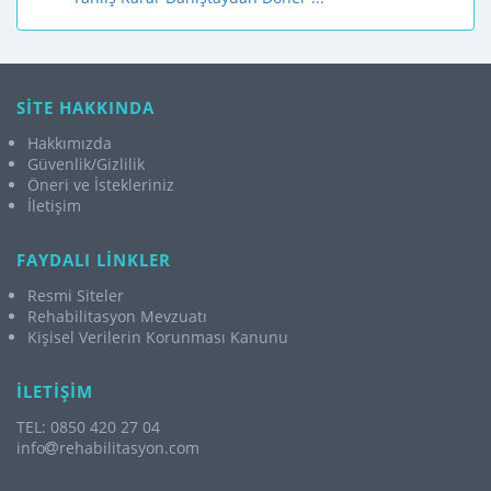
SİTE HAKKINDA
Hakkımızda
Güvenlik/Gizlilik
Öneri ve İstekleriniz
İletişim
FAYDALI LİNKLER
Resmi Siteler
Rehabilitasyon Mevzuatı
Kişisel Verilerin Korunması Kanunu
İLETİŞİM
TEL: 0850 420 27 04
info
rehabilitasyon.com