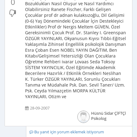
0
Bozuklukları Nasıl Oluşur ve Nasıl Yardımcı
Olabilirsiniz Ranete Fischer, Farklı Gelişen
Çocuklar prof dr adnan kulaksızoğlu, Dil Gelişimi
(0-6) Yaş Dönemindeki Çocuklar İçin Destekleyici
Etkinlikler) Prof dr Nergis Meltem GÜVEN, Özel
Gereksinimli Çocuk Prof. Dr. Stanley I. Greenspan
ÖZGÜR YAYINLARI, Okyanusun Kıyısı Tıbbi-Eğitsel
Yaklaşımla Zihinsel Engellilik psikolojik Danışman
Esra Çoban Esen NOBEL YAYIN DAĞITIM, Ben
Kitabı/Gelişimsel Yetersizliği Olan Çocuklara
Öğretme Rehberi ivarar Lovaas Seda Toksoy
SİSTEM YAYINCILIK, Özel Eğitimde Akademik
Becerilere Hazırlık / Etkinlik Örnekleri Neslihan
K. Türker ÖZGÜR YAYINLARI, Sorunlu Çocukları
Tanıma ve Müdahale Psk. Dan. Sevil Taner/ Uzm.
Psk. Ceyda Yılmazçetin MORPA KÜLTÜR
YAYINLARI, Otizm ve
28-09-2007
Hüsnü Sidar ÇİFTÇİ
Psikolog
Bu yanıt için yorum eklemek istiyorum