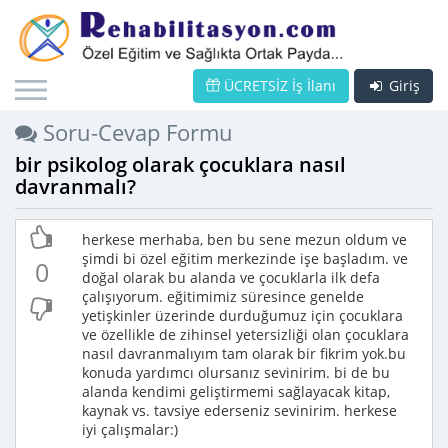
ÜCRETSİZ İş İlanı
Giriş
Soru-Cevap Formu
bir psikolog olarak çocuklara nasıl
davranmalı?
herkese merhaba, ben bu sene mezun oldum ve
şimdi bi özel eğitim merkezinde işe başladım. ve
0
doğal olarak bu alanda ve çocuklarla ilk defa
çalışıyorum. eğitimimiz süresince genelde
yetişkinler üzerinde durduğumuz için çocuklara
ve özellikle de zihinsel yetersizliği olan çocuklara
nasıl davranmalıyım tam olarak bir fikrim yok.bu
konuda yardımcı olursanız sevinirim. bi de bu
alanda kendimi geliştirmemi sağlayacak kitap,
kaynak vs. tavsiye ederseniz sevinirim. herkese
iyi çalışmalar:)