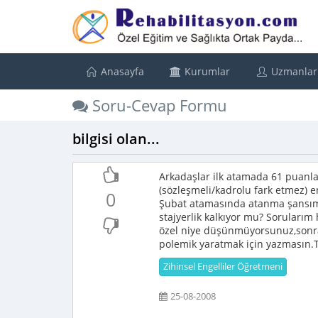
Anasayfa
Kurumlar
Uzmanlar
Soru-Cevap Formu
bilgisi olan...
Arkadaşlar ilk atamada 61 puanla
(sözleşmeli/kadrolu fark etmez) e
0
Şubat atamasında atanma şansım n
stajyerlik kalkıyor mu? Sorularım 
özel niye düşünmüyorsunuz,sonrad
polemik yaratmak için yazmasın.T
Zihinsel Engelliler Öğretmeni
25-08-2008