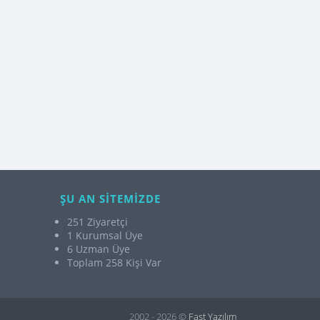
ŞU AN SİTEMİZDE
251 Ziyaretçi
1 Kurumsal Üye
6 Uzman Üye
Toplam 258 Kişi Var
2002 - 2026 ©
Fast Yazılım