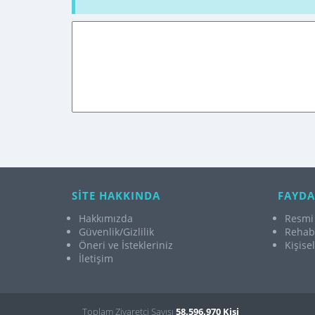
SİTE HAKKINDA
FAYDA
Hakkımızda
Resmi 
Güvenlik/Gizlilik
Rehabi
Öneri ve İstekleriniz
Kişise
İletişim
Toplam Ziyaretçi Sayısı
58.596.970 Kişi