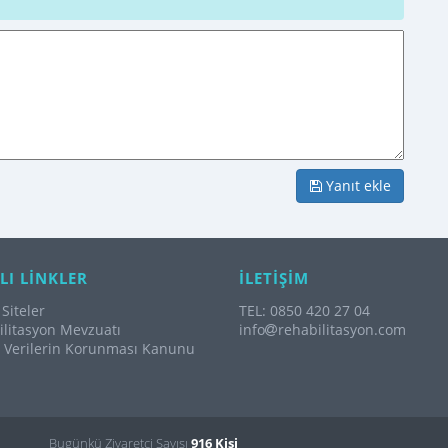
Yanıt ekle
LI LİNKLER
İLETİŞİM
Siteler
TEL: 0850 420 27 04
litasyon Mevzuatı
info
rehabilitasyon.com
l Verilerin Korunması Kanunu
Bugünkü Ziyaretçi Sayısı
916 Kişi