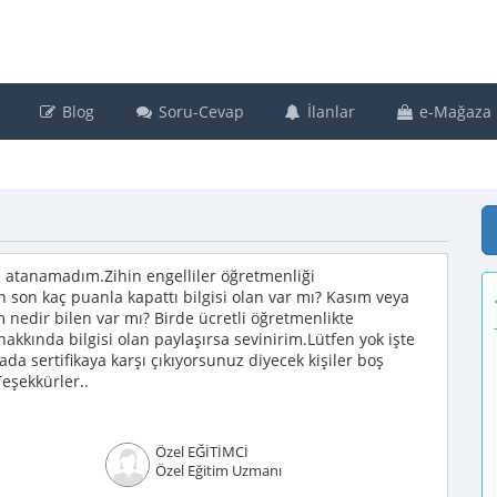
Blog
Soru-Cevap
İlanlar
e-Mağaza
 atanamadım.Zihin engelliler öğretmenliği
n son kaç puanla kapattı bilgisi olan var mı? Kasım veya
edir bilen var mı? Birde ücretli öğretmenlikte
hakkında bilgisi olan paylaşırsa sevinirim.Lütfen yok işte
a sertifikaya karşı çıkıyorsunuz diyecek kişiler boş
eşekkürler..
Özel EĞİTİMCİ
Özel Eğitim Uzmanı