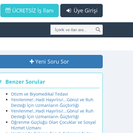
ÜCRETSİZ İş İlanı
Üye Girişi
Yeni Soru Sor
Benzer Sorular
Otizm ve Biyomedikal Tedavi
Yenilenme!..Hadi Hayırlısı!...Gönül ve Ruh
Desteği İçin Uzmanların Ğüçbirliği
Yenilenme!..Hadi Hayırlısı!...Gönül ve Ruh
Desteği İçin Uzmanların Ğüçbirliği
Öğrenme Güçlüğü Olan Çocuklar ve Sosyal
Hizmet Uzmanı