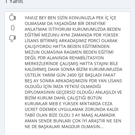
1 Yanıt
YAVUZ BEY BEN SİZİN KONUNUZLA PEK İÇ İÇE
OLMASAM DA YAŞADIĞIM BİR DENEYİMİ
0
ANLATMAK İSTİYORUM KURUMUMUZDA BEDEN
EĞİTİMİ MEZUNU AYNI ZAMANDA PDR YÜKSEK
LİSANS BİTİRMİŞ ARKADAŞIMIZ PDRCİ OLARAK
ÇALIŞIYORDU HATTA BEDEN EĞİTİMİNDEN
MEZUN OLMASINA RAGMEN BEDEN EĞİTİMİ
DEĞİL PDR ALANINDA REHABİLİTASYON
MERKEZLERİNDE ÇALIŞMIŞ HATTA STAJINI BİLE
KALDIRMIŞ DAHA SONRA BİZİM KURUMUMUZDA
ÜSTELİK YARIM GÜN 2400 İŞE BAŞLADI FAKAT
BEŞ AY SONRA ARKADAŞIMIZIN PDR YAN LİSANS
OLDUĞU İÇİN İMZA YETKİSİ OLMADIĞI
DİPLOMASININ GEÇERSİZ OLDUĞU ANLAŞILDI VE
BİZİM KURUM DAHİL ÇALIŞTIĞI BÜTÜN
KURUMLAR MEB E YÜKSEK MİKTARDA CEZA
ÜCRET ÖDEMEK UYGULAMAK ZORUNDA KALDI
TABİİ OLAN BİZE OLDU 3 AY MAAŞ ALAMADIK
AMAN SENDE BUNLARI ÇOK İYİ ARAŞTIR NE SEN
NE DE BAŞKALARI MAGDUR OLMASIN...