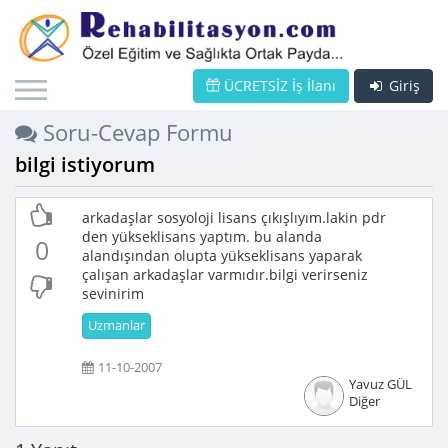
ÜCRETSİZ İş İlanı
Giriş
Soru-Cevap Formu
bilgi istiyorum
arkadaşlar sosyoloji lisans çıkışlıyım.lakin pdr
den yükseklisans yaptım. bu alanda
0
alandışından olupta yükseklisans yaparak
çalışan arkadaşlar varmıdır.bilgi verirseniz
sevinirim
Uzmanlar
11-10-2007
Yavuz GÜL
Diğer