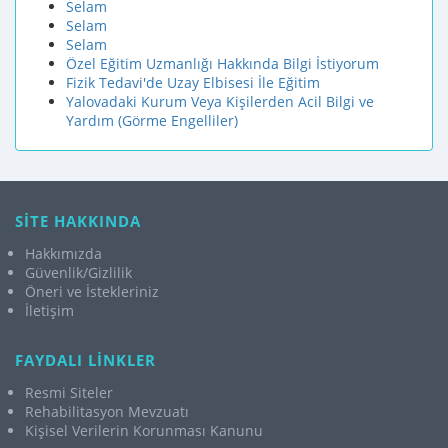
Selam
Selam
Selam
Özel Eğitim Uzmanlığı Hakkında Bilgi İstiyorum
Fizik Tedavi'de Uzay Elbisesi İle Eğitim
Yalovadaki Kurum Veya Kişilerden Acil Bilgi ve
Yardım (Görme Engelliler)
SİTE HAKKINDA
Hakkımızda
Güvenlik/Gizlilik
Öneri ve İstekleriniz
İletişim
FAYDALI LİNKLER
Resmi Siteler
Rehabilitasyon Mevzuatı
Kişisel Verilerin Korunması Kanunu