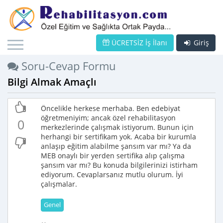
ÜCRETSİZ İş İlanı
Giriş
Soru-Cevap Formu
Bilgi Almak Amaçlı
Öncelikle herkese merhaba. Ben edebiyat
öğretmeniyim; ancak özel rehabilitasyon
0
merkezlerinde çalışmak istiyorum. Bunun için
herhangi bir sertifikam yok. Acaba bir kurumla
anlaşıp eğitim alabilme şansım var mı? Ya da
MEB onaylı bir yerden sertifika alıp çalışma
şansım var mı? Bu konuda bilgilerinizi istirham
ediyorum. Cevaplarsanız mutlu olurum. İyi
çalışmalar.
Genel