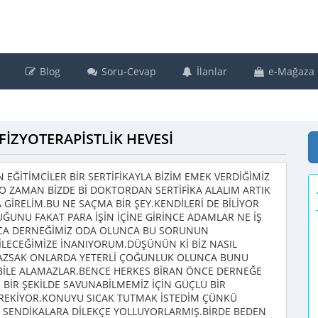
Blog
Soru-Cevap
İlanlar
e-Mağaza
İZYOTERAPİSTLİK HEVESİ
EĞİTİMCİLER BİR SERTİFİKAYLA BİZİM EMEK VERDİĞİMİZ
R.O ZAMAN BİZDE Bİ DOKTORDAN SERTİFİKA ALALIM ARTIK
İRELİM.BU NE SAÇMA BİR ŞEY.KENDİLERİ DE BİLİYOR
ĞUNU FAKAT PARA İŞİN İÇİNE GİRİNCE ADAMLAR NE İŞ
RICA DERNEĞİMİZ ODA OLUNCA BU SORUNUN
LECEĞİMİZE İNANIYORUM.DÜŞÜNÜN Kİ BİZ NASIL
MAZSAK ONLARDA YETERLİ ÇOĞUNLUK OLUNCA BUNU
 BİLE ALAMAZLAR.BENCE HERKES BİRAN ÖNCE DERNEĞE
İ BİR ŞEKİLDE SAVUNABİLMEMİZ İÇİN GÜÇLÜ BİR
REKİYOR.KONUYU SICAK TUTMAK İSTEDİM ÇÜNKÜ
E SENDİKALARA DİLEKÇE YOLLUYORLARMIŞ.BİRDE BEDEN