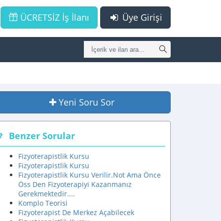
ÜCRETSİZ İş İlanı
Üye Girişi
Yeni Soru Sor
Benzer Sorular
Fizyoterapistlik Kursu
Fizyoterapistlik Kursu
Fizyoterapistlik Kursu Verilir.Not Ama Önce
Öss Den Fizyoterapiyi Kazanmanız
Gerekmektedir....
Komplo Teorisi
Fizyoterapist De Merkez Açabilecek