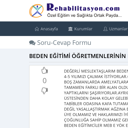
Anasayfa
Kurumlar
Uzmanlar
Soru-Cevap Formu
BEDEN EĞİTİMİ ÖĞRETMENLERİNİN F
DEĞERLİ MESLEKTAŞLARIM BEDEN 
4-5 YILIMIZI ÇALMAK İSTİYORLA
0
BOŞ ZAMANLARDA AMELYATLARA G
TAMAMEN FARKLI BİR ALAN OLDU
YAPTIKLARNI ŞAŞIRIYORLAR.AY
ÜSTESİNDEN DAHA KOLAY GELEBİ
TABİBLER ODASINA KAFA TUTA
DEĞİL YASALLAŞTIRMAK AĞZINA
ÜYE OLMAMIZ VE HAKLARIMIZI İY
ÇOĞUNLUĞA SAHİP OLMAMIZ GE
BEDEN EĞİTİMCİLER MEB E YÖK 