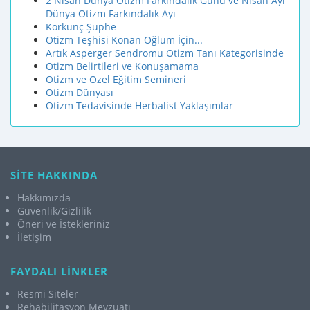
2 Nisan Dünya Otizm Farkındalık Günü ve Nisan Ayı
Dünya Otizm Farkındalık Ayı
Korkunç Şüphe
Otizm Teşhisi Konan Oğlum İçin...
Artık Asperger Sendromu Otizm Tanı Kategorisinde
Otizm Belirtileri ve Konuşamama
Otizm ve Özel Eğitim Semineri
Otizm Dünyası
Otizm Tedavisinde Herbalist Yaklaşımlar
SİTE HAKKINDA
Hakkımızda
Güvenlik/Gizlilik
Öneri ve İstekleriniz
İletişim
FAYDALI LİNKLER
Resmi Siteler
Rehabilitasyon Mevzuatı