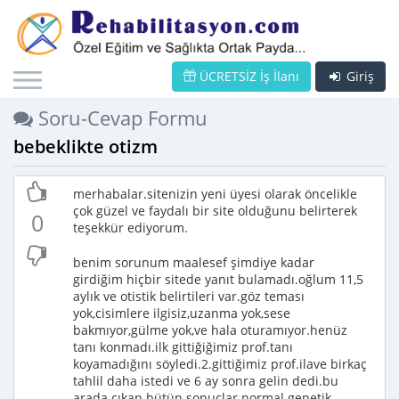
ÜCRETSİZ İş İlanı
Giriş
Soru-Cevap Formu
bebeklikte otizm
merhabalar.sitenizin yeni üyesi olarak öncelikle
çok güzel ve faydalı bir site olduğunu belirterek
0
teşekkür ediyorum.
benim sorunum maalesef şimdiye kadar
girdiğim hiçbir sitede yanıt bulamadı.oğlum 11,5
aylık ve otistik belirtileri var.göz teması
yok,cisimlere ilgisiz,uzanma yok,sese
bakmıyor,gülme yok,ve hala oturamıyor.henüz
tanı konmadı.ilk gittiğiğimiz prof.tanı
koyamadığını söyledi.2.gittiğimiz prof.ilave birkaç
tahlil daha istedi ve 6 ay sonra gelin dedi.bu
arada çıkan bütün sonuçlar normal.genetik