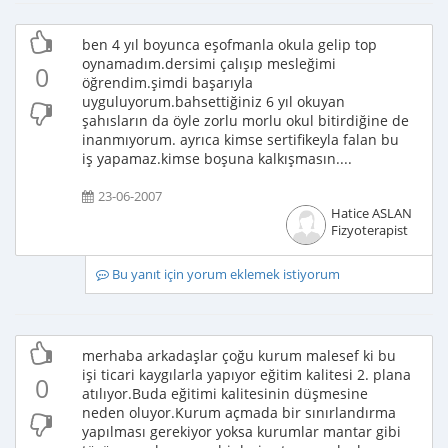
ben 4 yıl boyunca eşofmanla okula gelip top
oynamadım.dersimi çalışıp mesleğimi
0
öğrendim.şimdi başarıyla
uyguluyorum.bahsettiğiniz 6 yıl okuyan
şahısların da öyle zorlu morlu okul bitirdiğine de
inanmıyorum. ayrıca kimse sertifikeyla falan bu
iş yapamaz.kimse boşuna kalkışmasın....
23-06-2007
Hatice ASLAN
Fizyoterapist
Bu yanıt için yorum eklemek istiyorum
merhaba arkadaşlar çoğu kurum malesef ki bu
işi ticari kaygılarla yapıyor eğitim kalitesi 2. plana
0
atılıyor.Buda eğitimi kalitesinin düşmesine
neden oluyor.Kurum açmada bir sınırlandırma
yapılması gerekiyor yoksa kurumlar mantar gibi