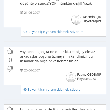
düşünüyorsunuz?YOK!mümkün değil! Yazık...
21-06-2007
Yasemin IŞIK
Fizyoterapist
Bu yanıt için yorum eklemek istiyorum
vay beee... (başka ne denir ki..) !!! bişey olmaz
arkadaşlar boşuna üzmeyelim kendimizi, bu
0
insanlar da boşa heveslenmesinler...
20-06-2007
Fatma ÖZDEMİR
Fizyoterapist
Bu yanıt için yorum eklemek istiyorum
bu ilanı gecenlerde fizyoterapistler dernegine