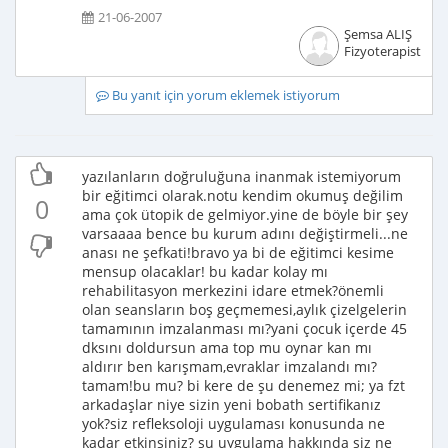
21-06-2007
Şemsa ALIŞ
Fizyoterapist
Bu yanıt için yorum eklemek istiyorum
yazılanların doğruluğuna inanmak istemiyorum
bir eğitimci olarak.notu kendim okumuş değilim
0
ama çok ütopik de gelmiyor.yine de böyle bir şey
varsaaaa bence bu kurum adını değiştirmeli...ne
anası ne şefkati!bravo ya bi de eğitimci kesime
mensup olacaklar! bu kadar kolay mı
rehabilitasyon merkezini idare etmek?önemli
olan seansların boş geçmemesi,aylık çizelgelerin
tamamının imzalanması mı?yani çocuk içerde 45
dksını doldursun ama top mu oynar kan mı
aldırır ben karışmam,evraklar imzalandı mı?
tamam!bu mu? bi kere de şu denemez mi; ya fzt
arkadaşlar niye sizin yeni bobath sertifikanız
yok?siz refleksoloji uygulaması konusunda ne
kadar etkinsiniz? şu uygulama hakkında siz ne