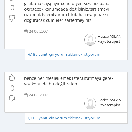
grubuna saygılıyım.onu diyen sizsiniz.bana
0
öğretecek konumdada değilsiniz.tartışmayı
uzatmak istemiyorum.birdaha cevap hakkı
doğuracak cümleler sarfetmeyiniz.
24-06-2007
Hatice ASLAN
Fizyoterapist
Bu yanıt için yorum eklemek istiyorum
bence her meslek emek ister.uzatmaya gerek
yok.konu da bu değil zaten
0
24-06-2007
Hatice ASLAN
Fizyoterapist
Bu yanıt için yorum eklemek istiyorum