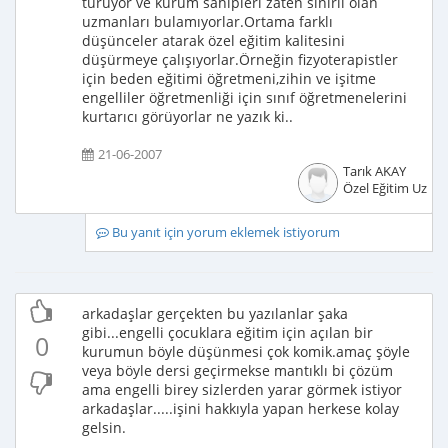
türüyor ve kurum sahipleri zaten sınırlı olan
uzmanları bulamıyorlar.Ortama farklı
düşünceler atarak özel eğitim kalitesini
düşürmeye çalışıyorlar.Örneğin fizyoterapistler
için beden eğitimi öğretmeni,zihin ve işitme
engelliler öğretmenliği için sınıf öğretmenelerini
kurtarıcı görüyorlar ne yazık ki..
21-06-2007
Tarık AKAY
Özel Eğitim Uzma
Bu yanıt için yorum eklemek istiyorum
arkadaşlar gerçekten bu yazılanlar şaka
gibi...engelli çocuklara eğitim için açılan bir
0
kurumun böyle düşünmesi çok komik.amaç şöyle
veya böyle dersi geçirmekse mantıklı bi çözüm
ama engelli birey sizlerden yarar görmek istiyor
arkadaşlar.....işini hakkıyla yapan herkese kolay
gelsin.