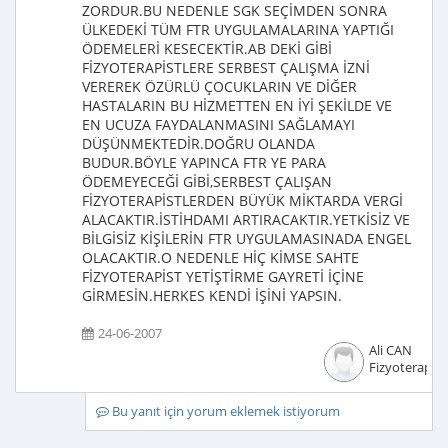
ZORDUR.BU NEDENLE SGK SEÇİMDEN SONRA
ÜLKEDEKİ TÜM FTR UYGULAMALARINA YAPTIĞI
ÖDEMELERİ KESECEKTİR.AB DEKİ GİBİ
FİZYOTERAPİSTLERE SERBEST ÇALIŞMA İZNİ
VEREREK ÖZÜRLÜ ÇOCUKLARIN VE DİĞER
HASTALARIN BU HİZMETTEN EN İYİ ŞEKİLDE VE
EN UCUZA FAYDALANMASINI SAĞLAMAYI
DÜŞÜNMEKTEDİR.DOĞRU OLANDA
BUDUR.BÖYLE YAPINCA FTR YE PARA
ÖDEMEYECEĞİ GİBİ,SERBEST ÇALIŞAN
FİZYOTERAPİSTLERDEN BÜYÜK MİKTARDA VERGİ
ALACAKTIR.İSTİHDAMI ARTIRACAKTIR.YETKİSİZ VE
BİLGİSİZ KİŞİLERİN FTR UYGULAMASINADA ENGEL
OLACAKTIR.O NEDENLE HİÇ KİMSE SAHTE
FİZYOTERAPİST YETİŞTİRME GAYRETİ İÇİNE
GİRMESİN.HERKES KENDİ İŞİNİ YAPSIN.
24-06-2007
Ali CAN
Fizyoterapist
Bu yanıt için yorum eklemek istiyorum