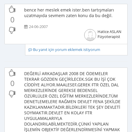
bence her meslek emek ister.ben tartışmaları
uzatmayıda sevmem zaten konu da bu değil.
0
24-06-2007
Hatice ASLAN
Fizyoterapist
Bu yanıt için yorum eklemek istiyorum
DEĞERLİ ARKADAŞLAR 2008 DE ÖDEMELER
TEKRAR GÖZDEN GEÇİRİLECEK.SGK BU İŞİ ÇOK
0
CİDDİYE ALIYOR.MAALESEF,GEREK FTR ÖZEL DAL
MERKEZLERİNDE GEREKSE BEDENSEL
ÖZÜRLÜLER ÖZEL EĞİTİM MERKEZLERİNDE,TÜM
DENETLEMELERE RAĞMEN DEVLET FENA ŞEKİLDE
KAZIKLANMAKTADIR.BİLDİKLERİ TEK ŞEY DEVLETİ
SOYMAKTIR.DEVLET EN KOLAY FTR
UYGULAMALARIYLA
DOLANDIRILABİLMEKTEDİR.ÇÜNKİ YAPILAN
İŞLEMİN OBJEKTİF DEĞERLENDİRMESİNİ YAPMAK