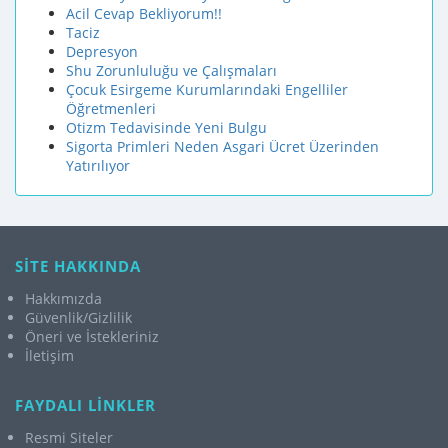
Acil Cevap Bekliyorum!!
Taciz
Depresyon
Shu Zorunluluğu ve Çalışmaları
Çocuk Esirgeme Kurumlarındaki Engelliler
Öğretmenleri
Otizm Tedavisinde Yeni Bulgu
Sigorta Primleri Neden Asgari Ücret Üzerinden
Yatırılıyor
SİTE HAKKINDA
Hakkımızda
Güvenlik/Gizlilik
Öneri ve İstekleriniz
İletişim
FAYDALI LİNKLER
Resmi Siteler