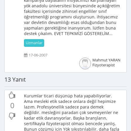
kampanya başlatalım ihtiyacımızı karşılamayan
yök anadolu üniversitesi bünyesinde açıköğretim
fakültesi içerisinde zihinsel engelliler sınıf
öğretmenliği programını oluştursun. ihtiyacımız
var devletin devamlılığı esas olduğundan bunu
yapmaları gerektiğine inanıyorum. lütfen buna
destek çıkalım. EVET TEPKMİZİ GÖSTERELİM...
Uzmanlar
17-06-2007
Mahmut YARAN
Fizyoterapist
13 Yanıt
Kurumlar ticari düşünüp hata yapabiliyorlar.
Ama mesleki etik sadece onlara değil hepimize
0
lazım. Profesyönellik sadece para demek
değildir. mesleğini paradan çok sevmeyenler ne
kadar etik davranıyorlar. Başka branşların,
sertifikayla fizyoterapist olması bencede yanlış.
Bunun çözümü için Yök sıkıştırılabilir. daha fazla