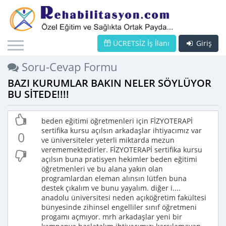
ÜCRETSİZ İş İlanı
Giriş
Soru-Cevap Formu
BAZI KURUMLAR BAKIN NELER SÖYLÜYOR
BU SİTEDE!!!!
beden eğitimi öğretmenleri için FİZYOTERAPİ
sertifika kursu açılsın arkadaşlar ihtiyacımız var
0
ve üniversiteler yeterli miktarda mezun
verememektedirler. FİZYOTERAPİ sertifika kursu
açılsın buna pratisyen hekimler beden eğitimi
öğretmenleri ve bu alana yakın olan
programlardan eleman alınsın lütfen buna
destek çıkalım ve bunu yayalım. diğer i....
anadolu üniversitesi neden açıköğretim fakültesi
bünyesinde zihinsel engelliler sınıf öğretmeni
progamı açmıyor. mrh arkadaşlar yeni bir