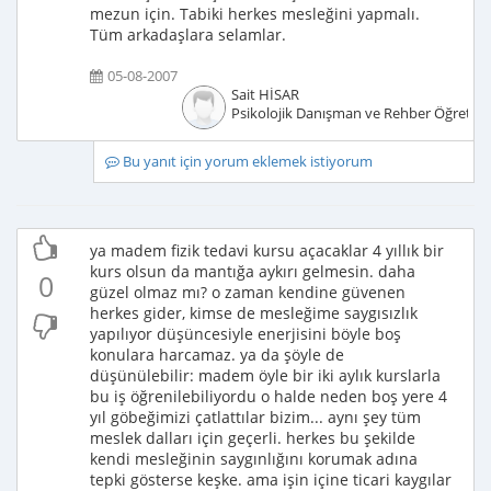
mezun için. Tabiki herkes mesleğini yapmalı.
Tüm arkadaşlara selamlar.
05-08-2007
Sait HİSAR
Psikolojik Danışman ve Rehber Öğretm
Bu yanıt için yorum eklemek istiyorum
ya madem fizik tedavi kursu açacaklar 4 yıllık bir
kurs olsun da mantığa aykırı gelmesin. daha
0
güzel olmaz mı? o zaman kendine güvenen
herkes gider, kimse de mesleğime saygısızlık
yapılıyor düşüncesiyle enerjisini böyle boş
konulara harcamaz. ya da şöyle de
düşünülebilir: madem öyle bir iki aylık kurslarla
bu iş öğrenilebiliyordu o halde neden boş yere 4
yıl göbeğimizi çatlattılar bizim... aynı şey tüm
meslek dalları için geçerli. herkes bu şekilde
kendi mesleğinin saygınlığını korumak adına
tepki gösterse keşke. ama işin içine ticari kaygılar