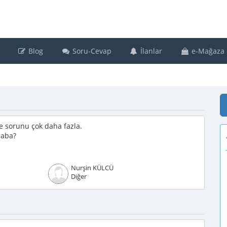
Blog
Soru-Cevap
İlanlar
e-Mağaza
 sorunu çok daha fazla.
caba?
Nurşin KÜLCÜ
Diğer