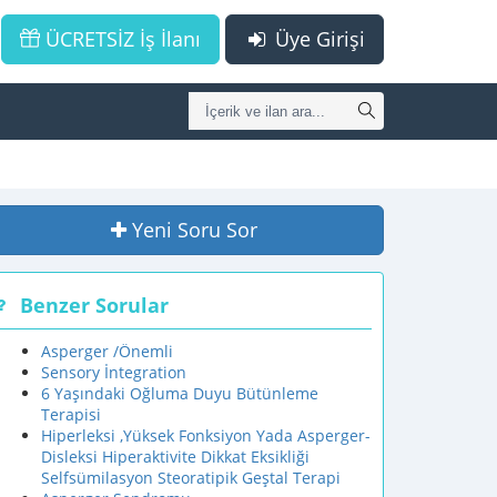
ÜCRETSİZ İş İlanı
Üye Girişi
Yeni Soru Sor
Benzer Sorular
Asperger /Önemli
Sensory İntegration
6 Yaşındaki Oğluma Duyu Bütünleme
Terapisi
Hiperleksi ,Yüksek Fonksiyon Yada Asperger-
Disleksi Hiperaktivite Dikkat Eksikliği
Selfsümilasyon Steoratipik Geştal Terapi