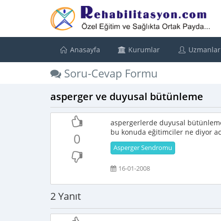
Anasayfa
Kurumlar
Uzmanlar
Soru-Cevap Formu
asperger ve duyusal bütünleme
aspergerlerde duyusal bütünleme
bu konuda eğitimciler ne diyor a
0
Asperger Sendromu
16-01-2008
2 Yanıt