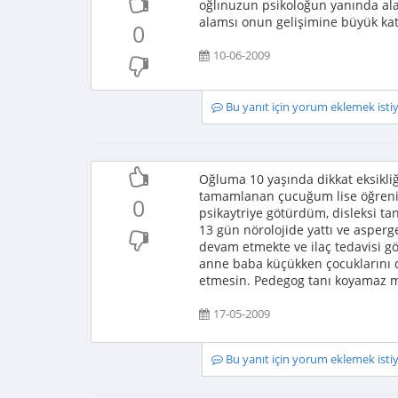
oğlınuzun psikoloğun yanında ala
alamsı onun gelişimine büyük katk
0
10-06-2009
Bu yanıt için yorum eklemek ist
Oğluma 10 yaşında dikkat eksikli
tamamlanan çucuğum lise öğreni
0
psikaytriye götürdüm, disleksi t
13 gün nörolojide yattı ve asper
devam etmekte ve ilaç tedavisi gö
anne baba küçükken çocuklarını
etmesin. Pedegog tanı koyamaz m
17-05-2009
Bu yanıt için yorum eklemek ist