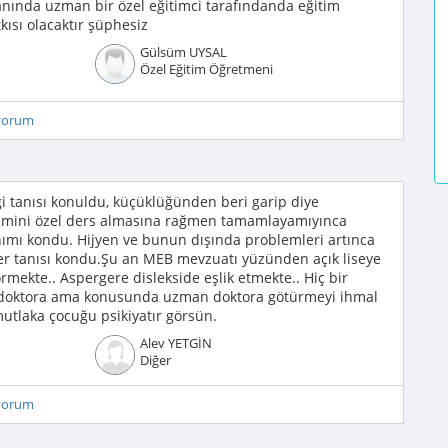
nında uzman bir özel eğitimci tarafındanda eğitim
ısı olacaktır şüphesiz
Gülsüm UYSAL
Özel Eğitim Öğretmeni
iyorum
ği tanısı konuldu, küçüklüğünden beri garip diye
mini özel ders almasına rağmen tamamlayamıyınca
anımı kondu. Hijyen ve bunun dışında problemleri artınca
ger tanısı kondu.Şu an MEB mevzuatı yüzünden açık liseye
rmekte.. Aspergere dislekside eşlik etmekte.. Hiç bir
 doktora ama konusunda uzman doktora götürmeyi ihmal
utlaka çocuğu psikiyatır görsün.
Alev YETGİN
Diğer
iyorum