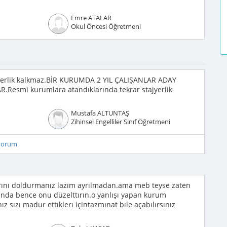
Emre ATALAR
Okul Öncesi Öğretmeni
ajyerlik kalkmaz.BİR KURUMDA 2 YIL ÇALIŞANLAR ADAY
esmi kurumlara atandıklarında tekrar stajyerlik
Mustafa ALTUNTAŞ
Zihinsel Engelliler Sınıf Öğretmeni
iyorum
lerını doldurmanız lazım ayrılmadan.ama meb teyse zaten
zısında bence onu düzelttırın.o yanlışı yapan kurum
ız sızı madur ettıklerı içintazmınat bıle açabılırsınız