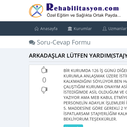
Anasayfa
Kurumlar
Uzmanlar
Soru-Cevap Formu
ARKADAŞLAR LÜTFEN YARDIM(STAJY
BİR KURUMDA 126 İŞ GÜNÜ DİĞER
KURUMLA ANLAŞMAK ÜZERE İSTİF
0
KALKMADIĞINI SÖYLÜYOR.BEN HA
ÇALIŞTIĞIM KURUMA ONAYIM ASİ
İSTEDİĞİMDE ASİL OLDUĞUM VE 
YAZIYOR AMA MEB KABUL ETMİY
PERSONELİN ADAYLIK İŞLEMLERİ İ
5. MADDESİNE GÖRE GEREKLİ 2 
İSPATLARSAM STAJYERLİĞİM KALK
BEKLİYORUM.TEŞEKKÜRLER.