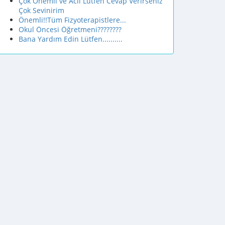
Çok Önemli ve Acil Lütfen Cevap Verirseniz
Çok Sevinirim
Önemli!!Tüm Fizyoterapistlere...
Okul Öncesi Öğretmeni????????
Bana Yardım Edin Lütfen..........