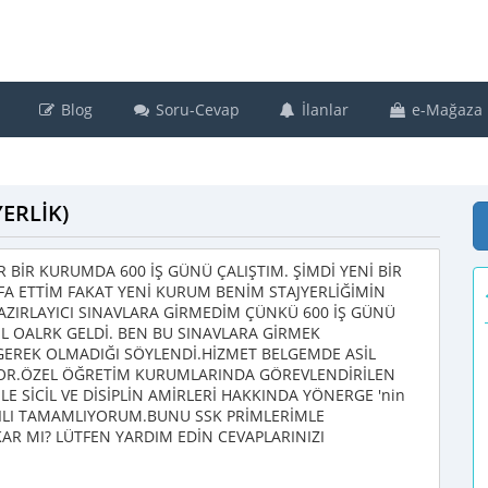
Blog
Soru-Cevap
İlanlar
e-Mağaza
ERLİK)
 BİR KURUMDA 600 İŞ GÜNÜ ÇALIŞTIM. ŞİMDİ YENİ BİR
A ETTİM FAKAT YENİ KURUM BENİM STAJYERLİĞİMİN
ZIRLAYICI SINAVLARA GİRMEDİM ÇÜNKÜ 600 İŞ GÜNÜ
L OALRK GELDİ. BEN BU SINAVLARA GİRMEK
GEREK OLMADIĞI SÖYLENDİ.HİZMET BELGEMDE ASİL
OR.ÖZEL ÖĞRETİM KURUMLARINDA GÖREVLENDİRİLEN
LE SİCİL VE DİSİPLİN AMİRLERİ HAKKINDA YÖNERGE 'nin
YILI TAMAMLIYORUM.BUNU SSK PRİMLERİMLE
AR MI? LÜTFEN YARDIM EDİN CEVAPLARINIZI