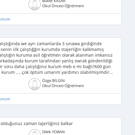
Buket KASAR
Okul Öncesi Öğretmeni
iyorum
çalıştığında we ayrı zamanlarda 3 sınawa girdiğinde
m.senin iilk çalıştığğın kurumda stajerliğin kalkmamış
lıştığın kuruma asil öğretmen olarak atanman imkansız
 arkadaşında kurum tarafından yanlış ewrak gönderildiği
.bir soru daha çalıştığınız kurum meb e mi bağlı?600 gün
z kurum .....çok öptüm umarım yardımcı olabilmişimdir...
Özge BİLGİN
Okul Öncesi Öğretmeni
iyorum
ş olduğunuz zaman tajerliğiniz kalkar
Dilek YOBAN