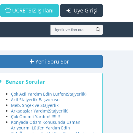
ÜCRETSİZ İş İlanı
Üye Girişi
Yeni Soru Sor
Benzer Sorular
Çok Acil Yardım Edin Lütfen(Stajyerlik)
Acil Stajyerlik Başvurusu
Meb, Shçek ve Stajyerlik
Arkadaşlar Yardım(Stajyerlik)
Çok Önemli Yardım!!!!!!!!!
Konyada Otizm Konusunda Uzman
Arıyourm. Lütfen Yardım Edin