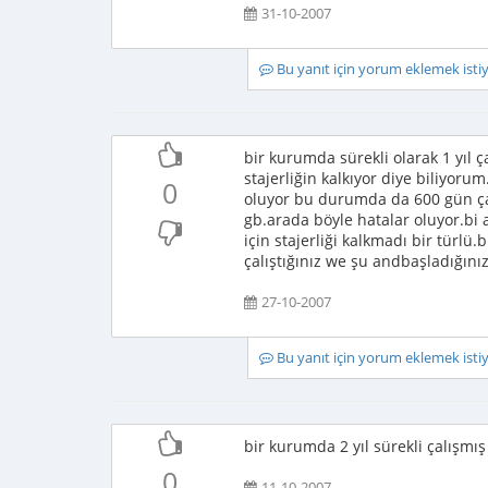
31-10-2007
Bu yanıt için yorum eklemek ist
bir kurumda sürekli olarak 1 yıl 
stajerliğin kalkıyor diye biliyoru
0
oluyor bu durumda da 600 gün ça
gb.arada böyle hatalar oluyor.bi
için stajerliği kalkmadı bir türlü
çalıştığınız we şu andbaşladığını
27-10-2007
Bu yanıt için yorum eklemek ist
bir kurumda 2 yıl sürekli çalışmı
0
11-10-2007