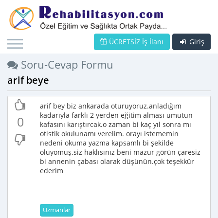
ÜCRETSİZ İş İlanı
Giriş
Soru-Cevap Formu
arif beye
arif bey biz ankarada oturuyoruz.anladığım
kadarıyla farklı 2 yerden eğitim alması umutun
0
kafasını karıştırcak.o zaman bi kaç yıl sonra mı
otistik okulunamı verelim. orayı istememin
nedeni okuma yazma kapsamlı bi şekilde
oluyomuş.siz haklısınız beni mazur görün çaresiz
bi annenin çabası olarak düşünün.çok teşekkür
ederim
Uzmanlar