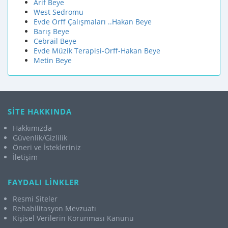
Arif Beye
West Sedromu
Evde Orff Çalışmaları ..Hakan Beye
Barış Beye
Cebrail Beye
Evde Müzik Terapisi-Orff-Hakan Beye
Metin Beye
SİTE HAKKINDA
Hakkımızda
Güvenlik/Gizlilik
Öneri ve İstekleriniz
İletişim
FAYDALI LİNKLER
Resmi Siteler
Rehabilitasyon Mevzuatı
Kişisel Verilerin Korunması Kanunu