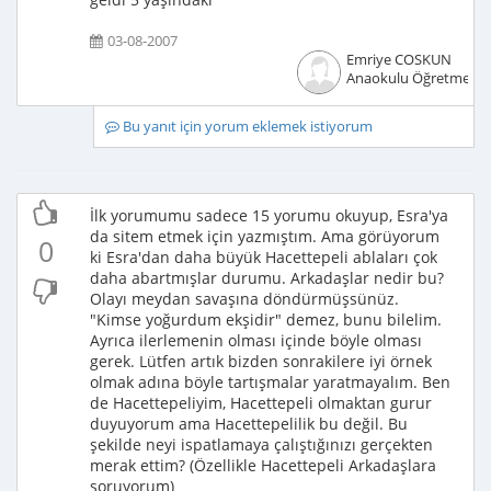
03-08-2007
Emriye COSKUN
Anaokulu Öğretmeni
Bu yanıt için yorum eklemek istiyorum
İlk yorumumu sadece 15 yorumu okuyup, Esra'ya
da sitem etmek için yazmıştım. Ama görüyorum
0
ki Esra'dan daha büyük Hacettepeli ablaları çok
daha abartmışlar durumu. Arkadaşlar nedir bu?
Olayı meydan savaşına döndürmüşsünüz.
"Kimse yoğurdum ekşidir" demez, bunu bilelim.
Ayrıca ilerlemenin olması içinde böyle olması
gerek. Lütfen artık bizden sonrakilere iyi örnek
olmak adına böyle tartışmalar yaratmayalım. Ben
de Hacettepeliyim, Hacettepeli olmaktan gurur
duyuyorum ama Hacettepelilik bu değil. Bu
şekilde neyi ispatlamaya çalıştığınızı gerçekten
merak ettim? (Özellikle Hacettepeli Arkadaşlara
soruyorum)