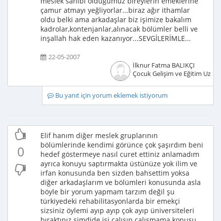
meslek sahibi olduğumuz bireylerin emeklerine
çamur atmayı yeğliyorlar...biraz ağır ithamlar
oldu belki ama arkadaşlar biz işimize bakalım
kadrolar,kontenjanlar,alınacak bölümler belli ve
inşallah hak eden kazanıyor...SEVGİLERİMLE...
22-05-2007
İlknur Fatma BALIKÇI
Çocuk Gelişim ve Eğitim Uzma
Bu yanıt için yorum eklemek istiyorum
Elif hanım diğer meslek gruplarının
bölümlerinde kendimi görünce çok şaşırdım beni
0
hedef göstermeye nasıl curet ettiniz anlamadım
ayrıca konuyu saptırmakta üstünüze yok ilim ve
irfan konusunda ben sizden bahsettim yoksa
diğer arkadaşlarım ve bölümleri konusunda asla
böyle bir yorum yapmam tarzım değil şu
türkiyedeki rehabilitasyonlarda bir emekçi
sizsiniz öylemi ayıp ayıp çok ayıp üniversiteleri
bıraktınız şimdide işi çalışıp çalışmama konusu