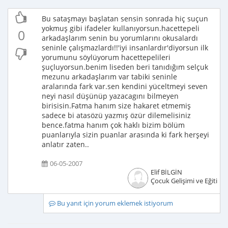
Bu sataşmayı başlatan sensin sonrada hiç suçun
yokmuş gibi ifadeler kullanıyorsun.hacettepeli
0
arkadaşlarım senin bu yorumlarını okusalardı
seninle çalışmazlardı!!'iyi insanlardır'diyorsun ilk
yorumunu söylüyorum hacettepelileri
şuçluyorsun.benim liseden beri tanıdığım selçuk
mezunu arkadaşlarım var tabiki seninle
aralarında fark var.sen kendini yüceltmeyi seven
neyi nasıl düşünüp yazacagını bilmeyen
birisisin.Fatma hanım size hakaret etmemiş
sadece bi atasözü yazmış özür dilemelisiniz
bence.fatma hanım çok haklı bizim bölüm
puanlarıyla sizin puanlar arasında ki fark herşeyi
anlatır zaten..
06-05-2007
Elif BİLGİN
Çocuk Gelişimi ve Eğitimci
Bu yanıt için yorum eklemek istiyorum