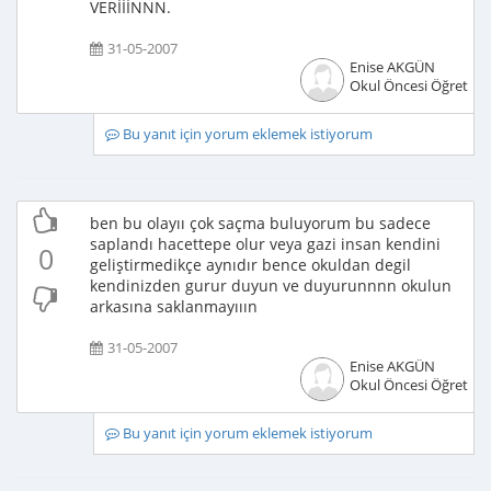
VERİİİNNN.
31-05-2007
Enise AKGÜN
Okul Öncesi Öğretme
Bu yanıt için yorum eklemek istiyorum
ben bu olayıı çok saçma buluyorum bu sadece
saplandı hacettepe olur veya gazi insan kendini
0
geliştirmedikçe aynıdır bence okuldan degil
kendinizden gurur duyun ve duyurunnnn okulun
arkasına saklanmayııın
31-05-2007
Enise AKGÜN
Okul Öncesi Öğretme
Bu yanıt için yorum eklemek istiyorum