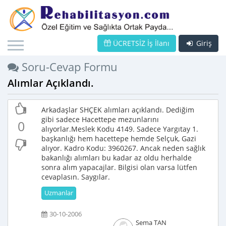
ÜCRETSİZ İş İlanı
Giriş
Soru-Cevap Formu
Alımlar Açıklandı.
Arkadaşlar SHÇEK alımları açıklandı. Dediğim
gibi sadece Hacettepe mezunlarını
0
alıyorlar.Meslek Kodu 4149. Sadece Yargıtay 1.
başkanlığı hem hacettepe hemde Selçuk, Gazi
alıyor. Kadro Kodu: 3960267. Ancak neden sağlık
bakanlığı alımları bu kadar az oldu herhalde
sonra alım yapacajlar. Bilgisi olan varsa lütfen
cevaplasın. Saygılar.
Uzmanlar
30-10-2006
Sema TAN