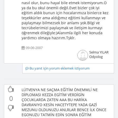
nasıl olur, bunu hayal bile etmek istemiyorum.O
ya da bu okul önemli değil.Evet bizler çok iyi
eğitim aldık bunun için hocalarımıza binlerce kez
teşekkürler ama aldığımız eğitimi kullanmayı ve
paylaşmayı bilmezsek bir anlamı yok.Bilgi ve
tecrübelerimizi paylaşmak ve iletişim kurmayı
öğrenmek dileğiyle:)Alanımla ilgili her konuda
yardımcı olmaya hazırım.Tşklr.
09-06-2007
Selma YILAR
Odyolog
Bu yanıt için yorum eklemek istiyorum
LÜTVENYA NE SAÇMA EĞİTİM ÖNEMMLİ NE
DİPLOMASI KEZZA EGİTİM VERDİGİN
0
ÇOCUKLARDA ZATEN AAA BU HARİKA
DAVRANIYO KESİN HACETYTEPE YADA GAZİ
MEZUNU OLDUNUZU ANLRLAR BENCE İLK ÖNCE
EGONUZU TATMİN EDİN SONRA EĞİTİM