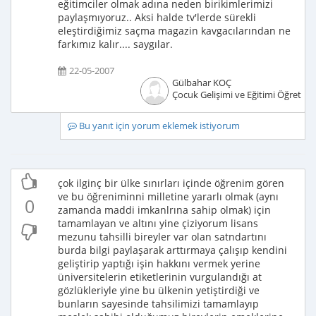
eğitimciler olmak adına neden birikimlerimizi
paylaşmıyoruz.. Aksi halde tv'lerde sürekli
eleştirdiğimiz saçma magazin kavgacılarından ne
farkımız kalır.... saygılar.
22-05-2007
Gülbahar KOÇ
Çocuk Gelişimi ve Eğitimi Öğretme
Bu yanıt için yorum eklemek istiyorum
çok ilginç bir ülke sınırları içinde öğrenim gören
ve bu öğreniminni milletine yararlı olmak (aynı
0
zamanda maddi imkanlrına sahip olmak) için
tamamlayan ve altını yine çiziyorum lisans
mezunu tahsilli bireyler var olan satndartını
burda bilgi paylaşarak arttırmaya çalışıp kendini
geliştirip yaptığı işin hakkını vermek yerine
üniversitelerin etiketlerinin vurgulandığı at
gözlükleriyle yine bu ülkenin yetiştirdiği ve
bunların sayesinde tahsilimizi tamamlayıp