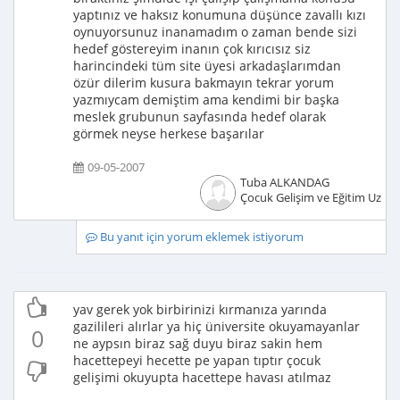
yaptınız ve haksız konumuna düşünce zavallı kızı
oynuyorsunuz inanamadım o zaman bende sizi
hedef göstereyim inanın çok kırıcısız siz
harincindeki tüm site üyesi arkadaşlarımdan
özür dilerim kusura bakmayın tekrar yorum
yazmıycam demiştim ama kendimi bir başka
meslek grubunun sayfasında hedef olarak
görmek neyse herkese başarılar
09-05-2007
Tuba ALKANDAG
Çocuk Gelişim ve Eğitim Uzma
Bu yanıt için yorum eklemek istiyorum
yav gerek yok birbirinizi kırmanıza yarında
gazilileri alırlar ya hiç üniversite okuyamayanlar
0
ne aypsın biraz sağ duyu biraz sakin hem
hacettepeyi hecette pe yapan tıptır çocuk
gelişimi okuyupta hacettepe havası atılmaz