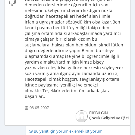
demeden derslerimde öğrenciler için son
nefesimi tüketiyorum.benim kızdığım nokta
doğrudan hacettepelileri hedef alan ilimle
irfanla ugraşmazlar sözüydü kim olsa kızar.Ben
kendi payıma her türlü yeniliği takip eden
çalışma ortamında ki arkadaşlarımada yardımcı
olmaya çalışan biri olarak kızdım bu
suçlamalara..haksız olan ben oldum şimdi lütfen
doğru değerlendirme yapın.Benim bu siteye
ulaşmamdaki amaç ise yine bi öğrencimle ilgili
yardım almaktı.Yardım için kimse bişey
yazmazken eleştiriye gelinçe herkesin söyleyecek
sözü varmış ama ilginç aynı zamanda üzücü :(
Hacettepeli olmak hoşgörü,sevgi,anlayış ortamı
içinde paylaşımcı,yenilikçi ve emekçi
olmaktır.Teşekkür ederim tüm arkadaşlara
başarılar..
08-05-2007
Elif BİLGİN
Çocuk Gelişimi ve Eğitimci
Bu yanıt için yorum eklemek istiyorum