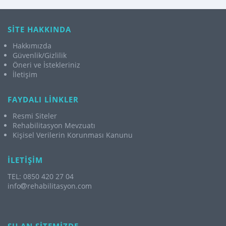
SİTE HAKKINDA
Hakkımızda
Güvenlik/Gizlilik
Öneri ve İstekleriniz
İletişim
FAYDALI LİNKLER
Resmi Siteler
Rehabilitasyon Mevzuatı
Kişisel Verilerin Korunması Kanunu
İLETİŞİM
TEL: 0850 420 27 04
info
rehabilitasyon.com