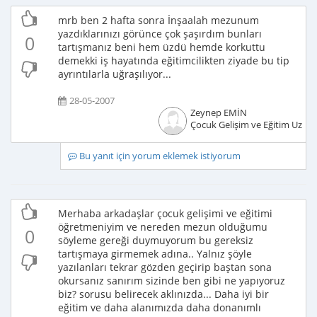
mrb ben 2 hafta sonra İnşaalah mezunum
yazdıklarınızı görünce çok şaşırdım bunları
0
tartışmanız beni hem üzdü hemde korkuttu
demekki iş hayatında eğitimcilikten ziyade bu tip
ayrıntılarla uğraşılıyor...
28-05-2007
Zeynep EMİN
Çocuk Gelişim ve Eğitim Uzma
Bu yanıt için yorum eklemek istiyorum
Merhaba arkadaşlar çocuk gelişimi ve eğitimi
öğretmeniyim ve nereden mezun olduğumu
0
söyleme gereği duymuyorum bu gereksiz
tartışmaya girmemek adına.. Yalnız şöyle
yazılanları tekrar gözden geçirip baştan sona
okursanız sanırım sizinde ben gibi ne yapıyoruz
biz? sorusu belirecek aklınızda... Daha iyi bir
eğitim ve daha alanımızda daha donanımlı