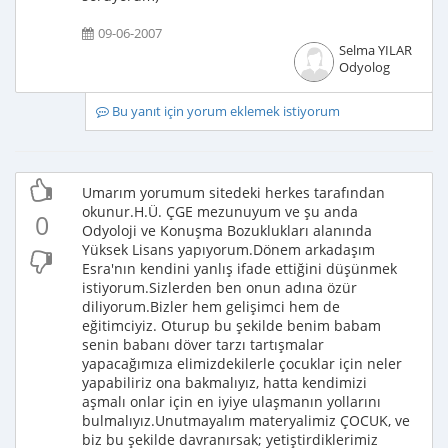
09-06-2007
Selma YILAR
Odyolog
Bu yanıt için yorum eklemek istiyorum
Umarım yorumum sitedeki herkes tarafından
okunur.H.Ü. ÇGE mezunuyum ve şu anda
0
Odyoloji ve Konuşma Bozuklukları alanında
Yüksek Lisans yapıyorum.Dönem arkadaşım
Esra'nın kendini yanlış ifade ettiğini düşünmek
istiyorum.Sizlerden ben onun adına özür
diliyorum.Bizler hem gelişimci hem de
eğitimciyiz. Oturup bu şekilde benim babam
senin babanı döver tarzı tartışmalar
yapacağımıza elimizdekilerle çocuklar için neler
yapabiliriz ona bakmalıyız, hatta kendimizi
aşmalı onlar için en iyiye ulaşmanın yollarını
bulmalıyız.Unutmayalım materyalimiz ÇOCUK, ve
biz bu şekilde davranırsak; yetiştirdiklerimiz