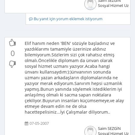
Saim SEZGİN
Sosyal Hizmet Uzma
Bu yanıt için yorum eklemek istiyorum
Elif hanım neden 'BEN' sözüyle başladınız ve
yazdıklarımı tamamiyle üzerinize aldınız
0
bilemiyorum.Sözlerim sizi çok rahatsız etmiş
olmalı.Öncelikle diplomam da ünvan olarak
sosyal hizmet uzmanı yazıyor.Acaba hangi
ünvanı kullansaydım:):)ünvanının sonunda
uzmanı yazan arkadaşların diplomalarında ne
yazıyor merak ediyorum.Sanırım hepsi uzmanlık
yapmış.Bunun yanında söylemek istediklerim iyi
anlaşılmış olmalı ki sacma sapan noktalara
çekiliyor.Buyurun insanları küçümsemeye,ve alay
etmeye devam edin ne de olsa
hacettepelisiniz...İyi Çalışmalar diliyorum..
07-05-2007
Saim SEZGİN
Sosyal Hizmet Uzma