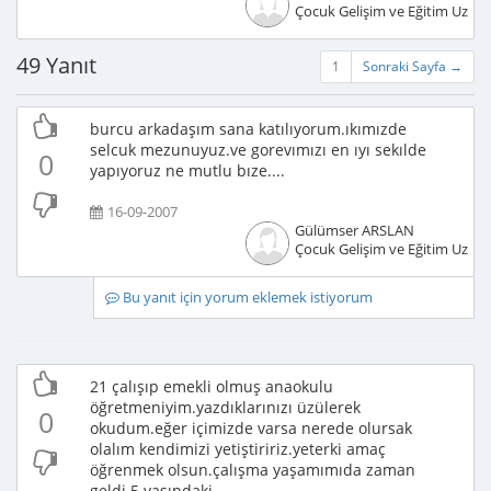
Çocuk Gelişim ve Eğitim Uzma
49 Yanıt
1
Sonraki Sayfa →
burcu arkadaşım sana katılıyorum.ıkımızde
selcuk mezunuyuz.ve gorevımızı en ıyı sekılde
0
yapıyoruz ne mutlu bıze....
16-09-2007
Gülümser ARSLAN
Çocuk Gelişim ve Eğitim Uzma
Bu yanıt için yorum eklemek istiyorum
21 çalışıp emekli olmuş anaokulu
öğretmeniyim.yazdıklarınızı üzülerek
0
okudum.eğer içimizde varsa nerede olursak
olalım kendimizi yetiştiririz.yeterki amaç
öğrenmek olsun.çalışma yaşamımıda zaman
geldi 5 yaşındaki