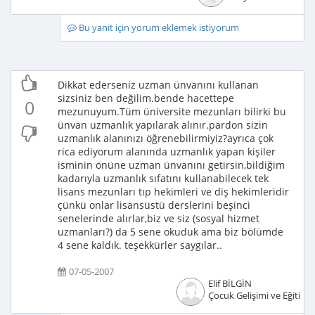
Bu yanıt için yorum eklemek istiyorum
Dikkat ederseniz uzman ünvanını kullanan
sizsiniz ben değilim.bende hacettepe
0
mezunuyum.Tüm üniversite mezunları bilirki bu
ünvan uzmanlık yapılarak alınır.pardon sizin
uzmanlık alanınızı öğrenebilirmiyiz?ayrıca çok
rica ediyorum alanında uzmanlık yapan kişiler
isminin önüne uzman ünvanını getirsin,bildiğim
kadarıyla uzmanlık sıfatını kullanabilecek tek
lisans mezunları tıp hekimleri ve diş hekimleridir
çünkü onlar lisansüstü derslerini beşinci
senelerinde alırlar,biz ve siz (sosyal hizmet
uzmanları?) da 5 sene okuduk ama biz bölümde
4 sene kaldık. teşekkürler saygılar..
07-05-2007
Elif BİLGİN
Çocuk Gelişimi ve Eğitimci