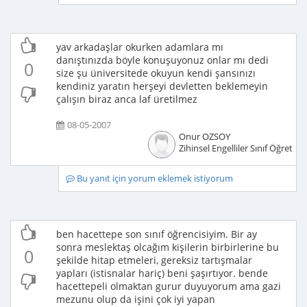
yav arkadaşlar okurken adamlara mı
danıştınızda böyle konuşuyonuz onlar mı dedi
0
size şu üniversitede okuyun kendi şansınızı
kendiniz yaratın herşeyi devletten beklemeyin
çalışın biraz anca laf üretilmez
08-05-2007
Onur OZSOY
Zihinsel Engelliler Sınıf Öğretme
Bu yanıt için yorum eklemek istiyorum
ben hacettepe son sınıf öğrencisiyim. Bir ay
sonra meslektaş olcağım kişilerin birbirlerine bu
0
şekilde hitap etmeleri, gereksiz tartışmalar
yapları (istisnalar hariç) beni şaşırtıyor. bende
hacettepeli olmaktan gurur duyuyorum ama gazi
mezunu olup da işini çok iyi yapan