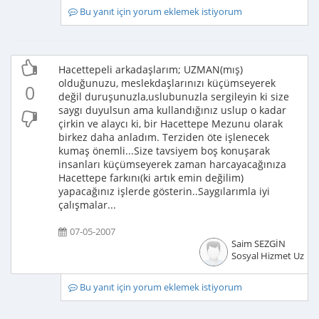
Bu yanıt için yorum eklemek istiyorum
Hacettepeli arkadaşlarım; UZMAN(mış)
olduğunuzu, meslekdaşlarınızı küçümseyerek
0
değil duruşunuzla,uslubunuzla sergileyin ki size
saygı duyulsun ama kullandığınız uslup o kadar
çirkin ve alaycı ki, bir Hacettepe Mezunu olarak
birkez daha anladım. Terziden öte işlenecek
kumaş önemli...Size tavsiyem boş konuşarak
insanları küçümseyerek zaman harcayacağınıza
Hacettepe farkını(ki artık emin değilim)
yapacağınız işlerde gösterin..Saygılarımla iyi
çalışmalar...
07-05-2007
Saim SEZGİN
Sosyal Hizmet Uzma
Bu yanıt için yorum eklemek istiyorum