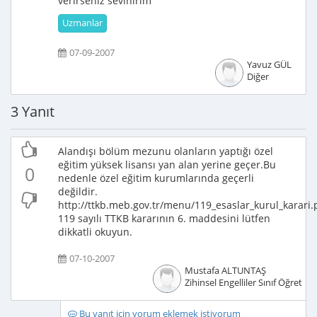
verirseniz sevinirim
Uzmanlar
07-09-2007
Yavuz GÜL
Diğer
3 Yanıt
Alandışı bölüm mezunu olanların yaptığı özel
eğitim yüksek lisansı yan alan yerine geçer.Bu
0
nedenle özel eğitim kurumlarında geçerli
değildir.
http://ttkb.meb.gov.tr/menu/119_esaslar_kurul_karari.
119 sayılı TTKB kararının 6. maddesini lütfen
dikkatli okuyun.
07-10-2007
Mustafa ALTUNTAŞ
Zihinsel Engelliler Sınıf Öğretme
Bu yanıt için yorum eklemek istiyorum