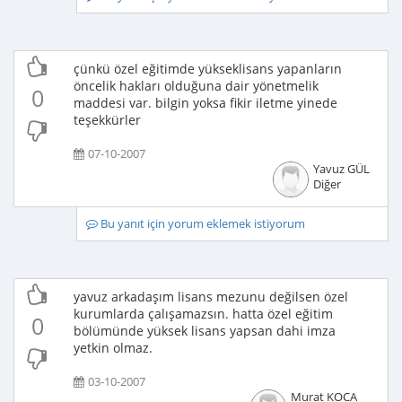
çünkü özel eğitimde yükseklisans yapanların
öncelik hakları olduğuna dair yönetmelik
0
maddesi var. bilgin yoksa fikir iletme yinede
teşekkürler
07-10-2007
Yavuz GÜL
Diğer
Bu yanıt için yorum eklemek istiyorum
yavuz arkadaşım lisans mezunu değilsen özel
kurumlarda çalışamazsın. hatta özel eğitim
0
bölümünde yüksek lisans yapsan dahi imza
yetkin olmaz.
03-10-2007
Murat KOCA