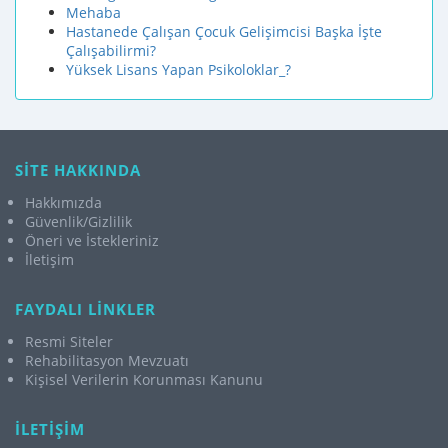
Mehaba
Hastanede Çalışan Çocuk Gelişimcisi Başka İşte
Çalışabilirmi?
Yüksek Lisans Yapan Psikoloklar_?
SİTE HAKKINDA
Hakkımızda
Güvenlik/Gizlilik
Öneri ve İstekleriniz
İletişim
FAYDALI LİNKLER
Resmi Siteler
Rehabilitasyon Mevzuatı
Kişisel Verilerin Korunması Kanunu
İLETİŞİM