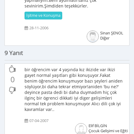
yapmalıyım.Beni aydınlatırsanız çok
sevinirim.Şimdiden teşekkürler.
İşitme ve Konuşma
28-11-2006
Sinan ŞENOL
Diğer
9 Yanıt
bir öğrencim var 4 yaşında kız ikizide var ikizi
gayet normal yaşıtları gibi konuşuyor.Fakat
0
benim öğrencim konuşmuyor bazı şeyleri aniden
söylüyor,bi daha tekrar etmiyor!aniden 'bu ne?'
deyince pasta dedi bi daha duymadım hiç çok
ilginç bir ögrenci dikkati iyi diger gelişimleri
normal tek problem konuşmuyor Alıcı dili çok iyi
kavramlar var..
07-04-2007
Elif BİLGİN
Çocuk Gelişimi ve Eğitimci