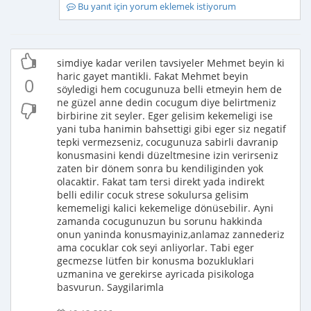
Bu yanıt için yorum eklemek istiyorum
simdiye kadar verilen tavsiyeler Mehmet beyin ki
haric gayet mantikli. Fakat Mehmet beyin
0
söyledigi hem cocugunuza belli etmeyin hem de
ne güzel anne dedin cocugum diye belirtmeniz
birbirine zit seyler. Eger gelisim kekemeligi ise
yani tuba hanimin bahsettigi gibi eger siz negatif
tepki vermezseniz, cocugunuza sabirli davranip
konusmasini kendi düzeltmesine izin verirseniz
zaten bir dönem sonra bu kendiliginden yok
olacaktir. Fakat tam tersi direkt yada indirekt
belli edilir cocuk strese sokulursa gelisim
kememeligi kalici kekemelige dönüsebilir. Ayni
zamanda cocugunuzun bu sorunu hakkinda
onun yaninda konusmayiniz,anlamaz zannederiz
ama cocuklar cok seyi anliyorlar. Tabi eger
gecmezse lütfen bir konusma bozukluklari
uzmanina ve gerekirse ayricada pisikologa
basvurun. Saygilarimla