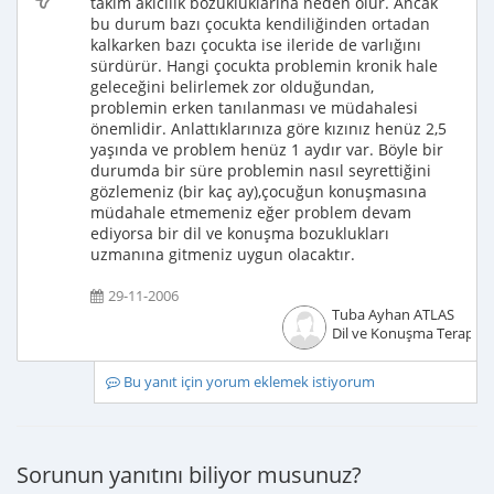
takım akıcılık bozukluklarına neden olur. Ancak
bu durum bazı çocukta kendiliğinden ortadan
kalkarken bazı çocukta ise ileride de varlığını
sürdürür. Hangi çocukta problemin kronik hale
geleceğini belirlemek zor olduğundan,
problemin erken tanılanması ve müdahalesi
önemlidir. Anlattıklarınıza göre kızınız henüz 2,5
yaşında ve problem henüz 1 aydır var. Böyle bir
durumda bir süre problemin nasıl seyrettiğini
gözlemeniz (bir kaç ay),çocuğun konuşmasına
müdahale etmemeniz eğer problem devam
ediyorsa bir dil ve konuşma bozuklukları
uzmanına gitmeniz uygun olacaktır.
29-11-2006
Tuba Ayhan ATLAS
Dil ve Konuşma Terapisti
Bu yanıt için yorum eklemek istiyorum
Sorunun yanıtını biliyor musunuz?