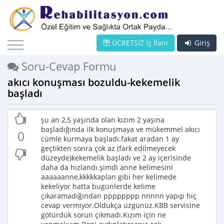
ÜCRETSİZ İş İlanı
Giriş
Soru-Cevap Formu
akıcı konuşması bozuldu-kekemelik
başladı
şu an 2,5 yaşında olan kızım 2 yaşına
başladığında ilk konuşmaya ve mükemmel akıcı
0
cümle kurmaya başladı.fakat aradan 1 ay
geçtikten sonra çok az (fark edilmeyecek
düzeyde)kekemelik başladı ve 2 ay içerisinde
daha da hızlandı.şimdi anne kelimesini
aaaaaanne,kkkkkaplan gibi her kelimede
kekeliyor hatta bugünlerde kelime
çıkaramadığından pppppppp nnnnn yapıp hiç
cevap vermiyor.Oldukça üzgünüz.KBB servisine
götürdük sorun çıkmadı.Kızım için ne