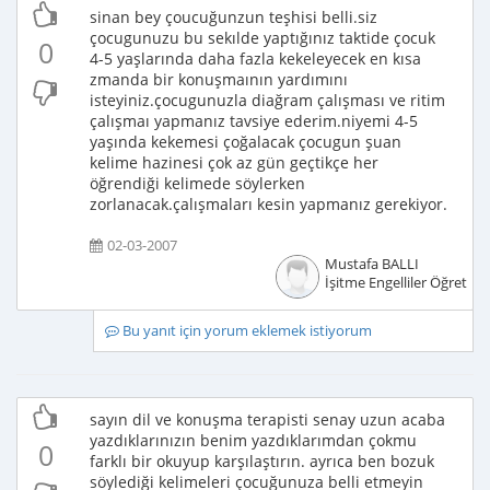
sinan bey çoucuğunzun teşhisi belli.siz
çocugunuzu bu sekılde yaptığınız taktide çocuk
0
4-5 yaşlarında daha fazla kekeleyecek en kısa
zmanda bir konuşmaının yardımını
isteyiniz.çocugunuzla diağram çalışması ve ritim
çalışmaı yapmanız tavsiye ederim.niyemi 4-5
yaşında kekemesi çoğalacak çocugun şuan
kelime hazinesi çok az gün geçtikçe her
öğrendiği kelimede söylerken
zorlanacak.çalışmaları kesin yapmanız gerekiyor.
02-03-2007
Mustafa BALLI
İşitme Engelliler Öğretme
Bu yanıt için yorum eklemek istiyorum
sayın dil ve konuşma terapisti senay uzun acaba
yazdıklarınızın benim yazdıklarımdan çokmu
0
farklı bir okuyup karşılaştırın. ayrıca ben bozuk
söylediği kelimeleri çocuğunuza belli etmeyin