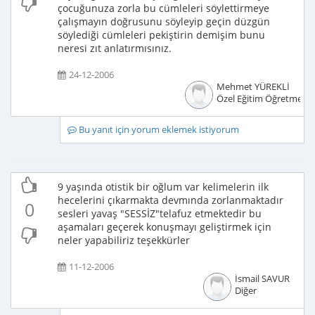
çocuğunuza zorla bu cümleleri söylettirmeye
çalışmayın doğrusunu söyleyip geçin düzgün
söylediği cümleleri pekiştirin demişim bunu
neresi zıt anlatırmısınız.
24-12-2006
Mehmet YÜREKLİ
Özel Eğitim Öğretmeni
Bu yanıt için yorum eklemek istiyorum
9 yaşında otistik bir oğlum var kelimelerin ilk
hecelerini çıkarmakta devmında zorlanmaktadır
0
sesleri yavaş "SESSİZ"telafuz etmektedir bu
aşamaları geçerek konuşmayı geliştirmek için
neler yapabiliriz teşekkürler
11-12-2006
İsmail SAVUR
Diğer