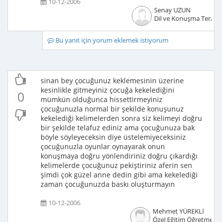
10-12-2006
Senay UZUN
Dil ve Konuşma Terapis
Bu yanıt için yorum eklemek istiyorum
sinan bey çocuğunuz keklemesinin üzerine
kesinlikle gitmeyiniz çocuğa kekelediğini
0
mümkün olduğunca hissettirmeyiniz
çocuğunuzla normal bir şekilde konuşunuz
kekelediği kelimelerden sonra siz kelimeyi doğru
bir şekilde telafuz ediniz ama çocuğunuza bak
böyle söyleyeceksin diye üstelemiyeceksiniz
çocuğunuzla oyunlar oynayarak onun
konuşmaya doğru yönlendiriniz doğru çıkardığı
kelimelerde çocuğunuz pekiştiriniz aferin sen
şimdi çok güzel anne dedin gibi ama kekelediği
zaman çocuğunuzda baskı oluşturmayın
10-12-2006
Mehmet YÜREKLİ
Özel Eğitim Öğretmeni