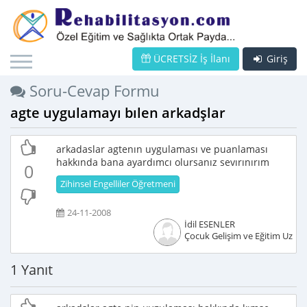
ÜCRETSİZ İş İlanı
Giriş
Soru-Cevap Formu
agte uygulamayı bılen arkadşlar
arkadaslar agtenın uygulaması ve puanlaması
hakkında bana ayardımcı olursanız sevırınırım
0
Zihinsel Engelliler Öğretmeni
24-11-2008
İdil ESENLER
Çocuk Gelişim ve Eğitim Uzma
1 Yanıt