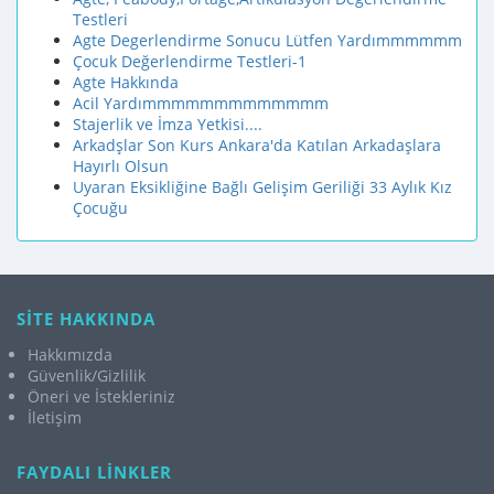
Testleri
Agte Degerlendirme Sonucu Lütfen Yardımmmmmm
Çocuk Değerlendirme Testleri-1
Agte Hakkında
Acil Yardımmmmmmmmmmmmm
Stajerlik ve İmza Yetkisi....
Arkadşlar Son Kurs Ankara'da Katılan Arkadaşlara
Hayırlı Olsun
Uyaran Eksikliğine Bağlı Gelişim Geriliği 33 Aylık Kız
Çocuğu
SİTE HAKKINDA
Hakkımızda
Güvenlik/Gizlilik
Öneri ve İstekleriniz
İletişim
FAYDALI LİNKLER