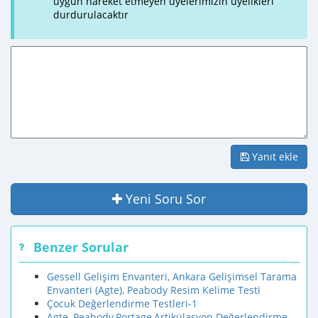
uygun hareket etmeyen üyelerimizin üyelikleri
durdurulacaktır
Yanıt ekle
Yeni Soru Sor
Benzer Sorular
Gessell Gelişim Envanteri, Ankara Gelişimsel Tarama
Envanteri (Agte), Peabody Resim Kelime Testi
Çocuk Değerlendirme Testleri-1
Agte, Peabody,Portage,Artikülasyon Değerlendirme