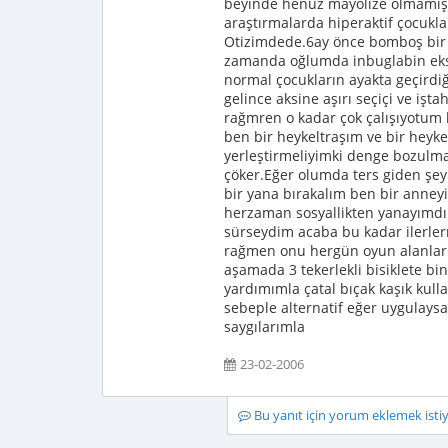
beyinde henüz mayolize olmamış 
araştırmalarda hiperaktif çocukla
Otizimdede.6ay önce bomboş bir ço
zamanda oğlumda inbuglabin eksik
normal çocukların ayakta geçirdiğ
gelince aksine aşırı seçiçi ve işta
rağmren o kadar çok çalışıyotum 
ben bir heykeltraşım ve bir heyk
yerleştirmeliyimki denge bozulma
çöker.Eğer olumda ters giden şe
bir yana bırakalım ben bir anney
herzaman sosyallikten yanayımdır
sürseydim acaba bu kadar ilerle
rağmen onu hergün oyun alanları
aşamada 3 tekerlekli bisiklete bi
yardımımla çatal bıçak kaşık kull
sebeple alternatif eğer uygulay
saygılarımla
23-02-2006
Bu yanıt için yorum eklemek ist