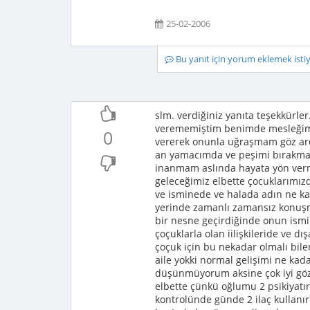
25-02-2006
Bu yanıt için yorum eklemek ist
slm. verdiğiniz yanıta teşekkürle
verememiştim benimde mesleğimi b
0
vererek onunla uğraşmam göz ar
an yamacımda ve peşimi bırakmama
inanmam aslında hayata yön verm
geleceğimiz elbette çocuklarımız
ve isminede ve halada adın ne ka
yerinde zamanlı zamansız konuşm
bir nesne geçirdiğinde onun ismin
çoçuklarla olan iilişkileride ve d
çoçuk için bu nekadar olmalı bil
aile yokki normal gelişimi ne kad
düşünmüyorum aksine çok iyi göz
elbette çünkü oğlumu 2 psikiyatır
kontrolünde günde 2 ilaç kullanı