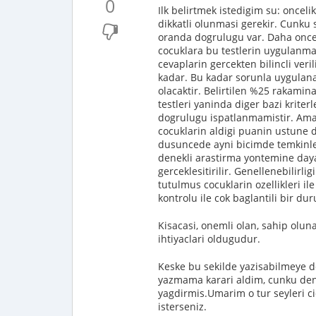
0
Ilk belirtmek istedigim su: oncel
dikkatli olunmasi gerekir. Cunku s
oranda dogrulugu var. Daha once b
cocuklara bu testlerin uygulanma
cevaplarin gercekten bilincli ver
kadar. Bu kadar sorunla uygulanan 
olacaktir. Belirtilen %25 rakamina
testleri yaninda diger bazi kriter
dogrulugu ispatlanmamistir. Ama 
cocuklarin aldigi puanin ustune 
dusuncede ayni bicimde temkinle 
denekli arastirma yontemine daya
gerceklesitirilir. Genellenebilirli
tutulmus cocuklarin ozellikleri il
kontrolu ile cok baglantili bir d
Kisacasi, onemli olan, sahip oluna
ihtiyaclari oldugudur.
Keske bu sekilde yazisabilmeye 
yazmama karari aldim, cunku dens
yagdirmis.Umarim o tur seyleri 
isterseniz.