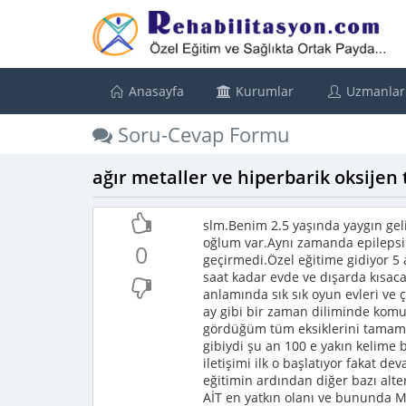
Anasayfa
Kurumlar
Uzmanlar
Soru-Cevap Formu
ağır metaller ve hiperbarik oksijen 
slm.Benim 2.5 yaşında yaygın geliş
oğlum var.Aynı zamanda epilepsi 
0
geçirmedi.Özel eğitime gidiyor 5
saat kadar evde ve dışarda kısaca
anlamında sık sık oyun evleri ve 
ay gibi bir zaman diliminde komut
gördüğüm tüm eksiklerini tamamla
gibiydi şu an 100 e yakın kelime b
iletişimi ilk o başlatıyor fakat 
eğitimin ardından diğer bazı al
AİT en yatkın olanı ve bununda M