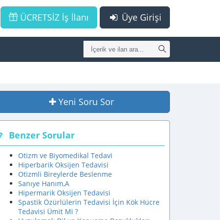
ÜCRETSİZ İş İlanı
Üye Girişi
Yeni Soru Sor
Benzer Sorular
Otizm ve Biyomedikal Tedavi
Hiperbarik Oksijen Tedavisi
Otizmli Bireylerde Beslenme
Sanıye Hanım,A
Hipermarik Oksijen Tedavisi
Spastik Özürlülerin Tedavisi İçin Kök Hücre
Tedavisi Ümit Mi ?