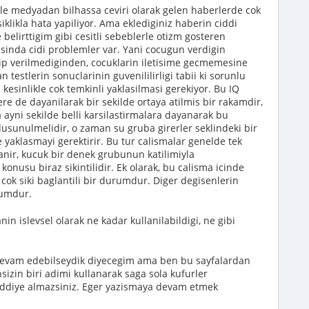
ikle medyadan bilhassa ceviri olarak gelen haberlerde cok
iklikla hata yapiliyor. Ama eklediginiz haberin ciddi
elirttigim gibi cesitli sebeblerle otizm gosteren
sinda cidi problemler var. Yani cocugun verdigin
ilip verilmediginden, cocuklarin iletisime gecmemesine
testlerin sonuclarinin guvenililirligi tabii ki sorunlu
 kesinlikle cok temkinli yaklasilmasi gerekiyor. Bu IQ
lere de dayanilarak bir sekilde ortaya atilmis bir rakamdir,
ayni sekilde belli karsilastirmalara dayanarak bu
dusunulmelidir, o zaman su gruba girerler seklindeki bir
yaklasmayi gerektirir. Bu tur calismalar genelde tek
nir, kucuk bir denek grubunun katilimiyla
gi konusu biraz sikintilidir. Ek olarak, bu calisma icinde
e cok siki baglantili bir durumdur. Diger degisenlerin
urumdur.
nin islevsel olarak ne kadar kullanilabildigi, ne gibi
devam edebilseydik diyecegim ama ben bu sayfalardan
izin biri adimi kullanarak saga sola kufurler
ciddiye almazsiniz. Eger yazismaya devam etmek