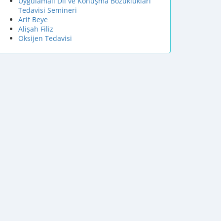
Uygulamalı Dil ve Konuşma Bozuklukları
Tedavisi Semineri
Arif Beye
Alişah Filiz
Oksijen Tedavisi