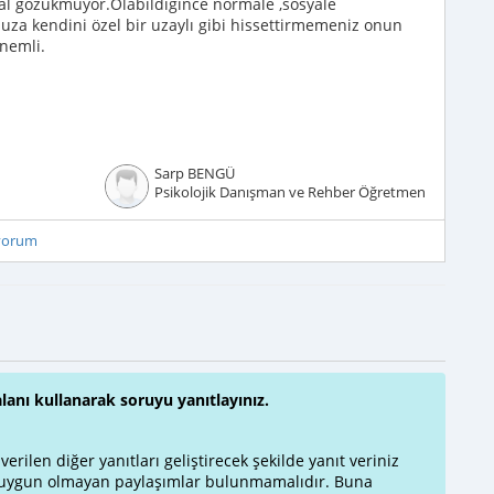
al gözükmüyor.Olabildiğince normale ,sosyale
za kendini özel bir uzaylı gibi hissettirmemeniz onun
nemli.
Sarp BENGÜ
Psikolojik Danışman ve Rehber Öğretmen
iyorum
alanı kullanarak soruyu yanıtlayınız.
rilen diğer yanıtları geliştirecek şekilde yanıt veriniz
a uygun olmayan paylaşımlar bulunmamalıdır. Buna