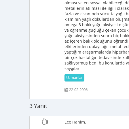
olması ve en sosyal olabileceğ
metallerin atılması ile ilgili olara
fazla ve civanında vücutta yağlı
kısmının yağlı dokulardan oluşma
omega 3 balık yağı takviyesi dişü
ve öğrenme güçlüğü çeken çocuk
yağı takviyesinden sonra hiç bal
az içeren balık olduğunu öğrendi
etkilerinden dolayı ağır metal te
yaptığım araştırmalarda hiperbari
bir çok hastalığın tedavisinde k
sağlıyormuş beni bu konularda yö
saygılar
Uzmanlar
22-02-2006
3 Yanıt
Ece Hanim,