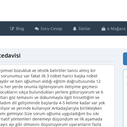
Blog
Soru-Cevap
İlanlar
e-Mağaza
tedavisi
imsel bozukluk ve otistik belirtiler tanısı almış bir
sorunumuz var fakat ilk 3 nöbet harici başka nöbet
 aydır ve ben oğlumun aldığı eğitim doğrultusunda 12
sı her yerde onunla ilgileniyorum iletişime geçmesi
çocukların sıkça bulundukları yerlere götürüyorum ve 6
ları göz temasını ve dokunmayla ilgili hissettiğim ve
dım dil gelişiminde başlarda 4-5 kelime kadar var yok
iliyor ve yerinde kullanıyor.Arkadaşlarıyla birlikteyken
devamı gelmiyor.Size sorum oğluma uyguladığım bu sıkı
ternatif yöntemleri denemeyi düşündüm ve ilk aşamada
ayıs ayı gibi olmasını düşünüyorum uyaranların fazla