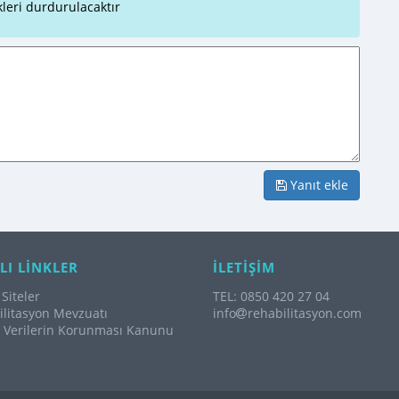
leri durdurulacaktır
Yanıt ekle
LI LİNKLER
İLETİŞİM
Siteler
TEL: 0850 420 27 04
litasyon Mevzuatı
info
rehabilitasyon.com
l Verilerin Korunması Kanunu