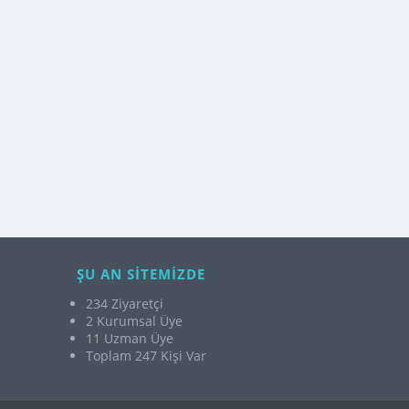
ŞU AN SİTEMİZDE
234 Ziyaretçi
2 Kurumsal Üye
11 Uzman Üye
Toplam 247 Kişi Var