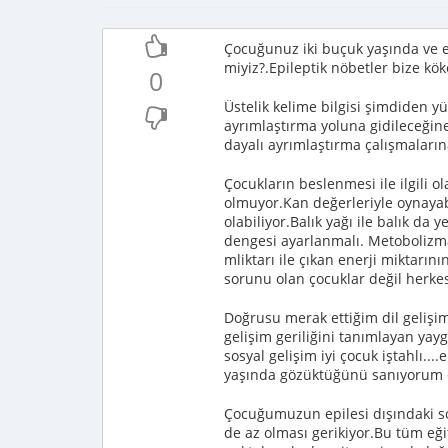
Çocuğunuz iki buçuk yaşında ve e
miyiz?.Epileptik nöbetler bize
0
Üstelik kelime bilgisi şimdiden yüz
ayrımlaştırma yoluna gidileceği
dayalı ayrımlaştırma çalışmaları
Çocukların beslenmesi ile ilgili 
olmuyor.Kan değerleriyle oynaya
olabiliyor.Balık yağı ile balık da
dengesi ayarlanmalı. Metobolizma
mliktarı ile çıkan enerji miktarını
sorunu olan çocuklar değil herkes 
Doğrusu merak ettiğim dil gelişim
gelişim geriliğini tanımlayan yayg
sosyal gelişim iyi çocuk iştahlı..
yaşında gözüktüğünü sanıyorum di
Çocuğumuzun epilesi dışındaki so
de az olması gerikiyor.Bu tüm eğit