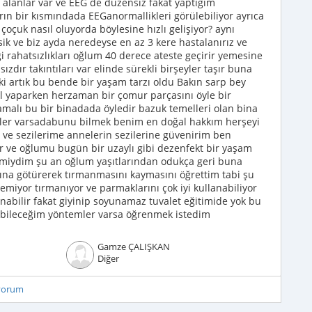
alanlar var ve EEG de düzensiz fakat yaptığım
rın bir kısmındada EEGanormallikleri görülebiliyor ayrıca
çuk nasıl oluyorda böylesine hızlı gelişiyor? aynı
 ve biz ayda neredeyse en az 3 kere hastalanırız ve
i rahatsızlıkları oğlum 40 derece ateste geçirir yemesine
hsızdır takıntıları var elinde sürekli birşeyler taşır buna
ki artık bu bende bir yaşam tarzı oldu Bakın sarp bey
el yaparken herzaman bir çomur parçasını öyle bir
malı bu bir binadada öyledir bazuk temelleri olan bina
yler varsadabunu bilmek benim en doğal hakkım herşeyi
i ve sezilerime annelerin sezilerine güvenirim ben
 ve oğlumu bugün bir uzaylı gibi dezenfekt bir yaşam
rmiydim şu an oğlum yaşıtlarından odukça geri buna
na götürerek tırmanmasını kaymasını öğrettim tabi şu
nemiyor tırmanıyor ve parmaklarını çok iyi kullanabiliyor
anabilir fakat giyinip soyunamaz tuvalet eğitimide yok bu
sabileceğim yöntemler varsa öğrenmek istedim
Gamze ÇALIŞKAN
Diğer
iyorum