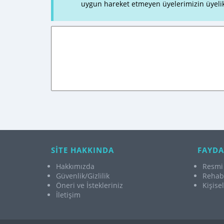
uygun hareket etmeyen üyelerimizin üyelik
SİTE HAKKINDA
FAYDA
Hakkımızda
Resmi 
Güvenlik/Gizlilik
Rehabi
Öneri ve İstekleriniz
Kişise
İletişim