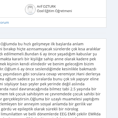
Arif OZTURK
Özel Eğitim Öğretmeni
iyorum
r.Oğlumda bu hızlı gelişmeye ilk başlarda anlam
ırakıp hiçte azınsamıyacak sürelerde çok kısa aralıklar
dı edilmemeli.Bundan 6 ay önce yaşadığım kabuslar şu
kta kararlı bir kişiliğe sahip anne olarak kadere pek
ek kişinin kendi elindedir ve benim geleceğim bizim
dır.Oğlum 6 ay önce seslendiğimde kesinlikle bakmazdı
ç yaşındasın gibi sorulara cevap veremiyor.Hani derlerya
a oğlum sadece şu sıralarda bunu çok sık yapıyor eline
i söylüyor bazı şeyler pek yerinde değil aslında
ışarıda nasıl davranacağınıda bilmez tabi 2.5 yaşında bir
emem tek çocuk sahibiyim ve çevremdede çocuk sahibi bir
ar gerçekleştirsin.Oğluma bir uzaylı muamelesi yaptığımı
lemleyen bir anneyim sosyal anlamda bir gerilik var
 gördü ve epileptik olarak sürekli bir nörolog
r limunilatten ve belli dönemlerde EEG EMR çekilir EMRda