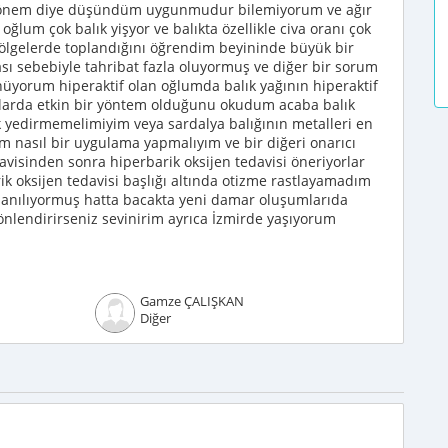
i dönem diye düşündüm uygunmudur bilemiyorum ve ağır
k oğlum çok balık yişyor ve balıkta özellikle civa oranı çok
 bölgelerde toplandığını öğrendim beyininde büyük bir
sı sebebiyle tahribat fazla oluyormuş ve diğer bir sorum
nüyorum hiperaktif olan oğlumda balık yağının hiperaktif
larda etkin bir yöntem olduğunu okudum acaba balık
ık yedirmemelimiyim veya sardalya balığının metalleri en
m nasıl bir uygulama yapmalıyım ve bir diğeri onarıcı
davisinden sonra hiperbarik oksijen tedavisi öneriyorlar
k oksijen tedavisi başlığı altında otizme rastlayamadım
ullanılıyormuş hatta bacakta yeni damar oluşumlarıda
nlendirirseniz sevinirim ayrıca İzmirde yaşıyorum
Gamze ÇALIŞKAN
Diğer