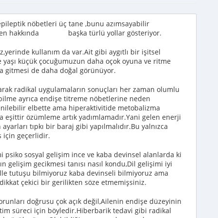
pileptik nöbetleri üç tane ,bunu azımsayabilir
 köken hakkında başka türlü yollar gösteriyor.
,yerinde kullanım da var.Ait gibi aygıtlı bir işitsel
ne yaşı küçük çocuğumuzun daha oçok oyuna ve ritme
na gitmesi de daha doğal görünüyor.
olarak radikal uygulamaların sonuçları her zaman olumlu
bilme ayrıca endişe titreme nöbetlerine neden
 yenilebilir elbette ama hiperaktivitide metobalizma
 eşittir özümleme artık yadımlamadır.Yani gelen enerji
n ayarları tıpkı bir baraj gibi yapılmalıdır.Bu yalnızca
için geçerlidir.
i psiko sosyal gelişim ince ve kaba devinsel alanlarda ki
ın gelişim gecikmesi tanısı nasıl kondu,Dil gelişimi iyi
..elle tutuşu bilmiyoruz kaba devinseli bilmiyoruz ama
kkat çekici bir gerilikten söze etmemişsiniz.
runları doğrusu çok açık değil,Ailenin endişe düzeyinin
im süreci için böyledir.Hiberbarik tedavi gibi radikal