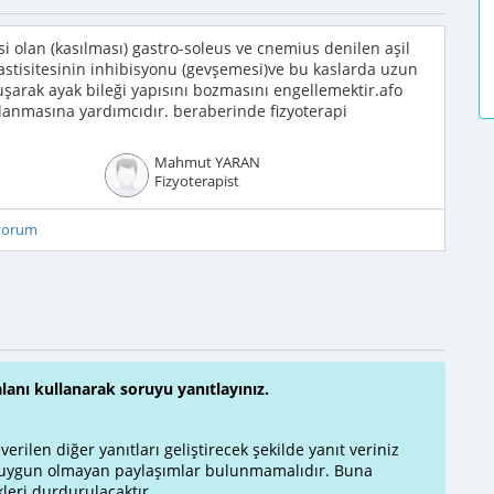
i olan (kasılması) gastro-soleus ve cnemius denilen aşil
stisitesinin inhibisyonu (gevşemesi)ve bu kaslarda uzun
oluşarak ayak bileği yapısını bozmasını engellemektir.afo
anmasına yardımcıdır. beraberinde fizyoterapi
Mahmut YARAN
Fizyoterapist
iyorum
alanı kullanarak soruyu yanıtlayınız.
rilen diğer yanıtları geliştirecek şekilde yanıt veriniz
a uygun olmayan paylaşımlar bulunmamalıdır. Buna
leri durdurulacaktır