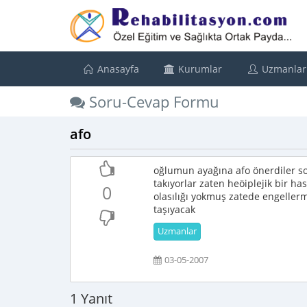
Anasayfa
Kurumlar
Uzmanlar
Soru-Cevap Formu
afo
oğlumun ayağına afo önerdiler s
takıyorlar zaten heöiplejik bir h
0
olasılığı yokmuş zatede engelle
taşıyacak
Uzmanlar
03-05-2007
1 Yanıt