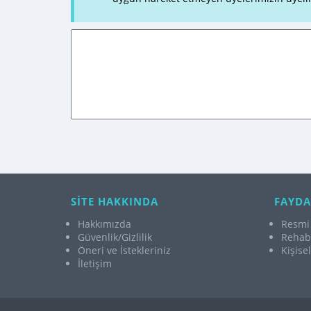
SİTE HAKKINDA
FAYDA
Hakkımızda
Resmi 
Güvenlik/Gizlilik
Rehabi
Öneri ve İstekleriniz
Kişise
İletişim