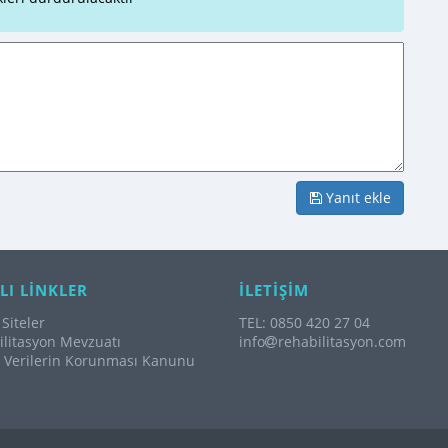
Yanıt ekle
LI LİNKLER
İLETİŞİM
Siteler
TEL: 0850 420 27 04
litasyon Mevzuatı
info
rehabilitasyon.com
l Verilerin Korunması Kanunu