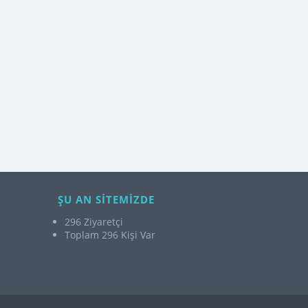
ŞU AN SİTEMİZDE
296 Ziyaretçi
Toplam 296 Kişi Var