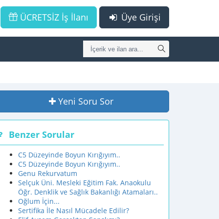
ÜCRETSİZ İş İlanı
Üye Girişi
Yeni Soru Sor
Benzer Sorular
C5 Düzeyinde Boyun Kırığıyım..
C5 Düzeyinde Boyun Kırığıyım..
Genu Rekurvatum
Selçuk Üni. Mesleki Eğitim Fak. Anaokulu
Öğr. Denklik ve Sağlık Bakanlığı Atamaları..
Oğlum İçin...
Sertifika İle Nasıl Mücadele Edilir?