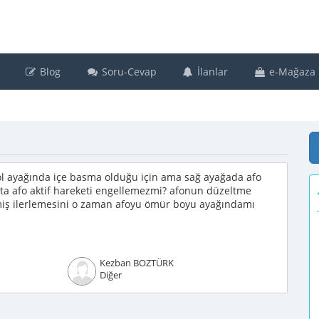
Blog
Soru-Cevap
İlanlar
e-Mağaza
ol ayağında içe basma olduğu için ama sağ ayağada afo
asta afo aktif hareketi engellemezmi? afonun düzeltme
rmiş ilerlemesini o zaman afoyu ömür boyu ayağındamı
Kezban BOZTÜRK
Diğer