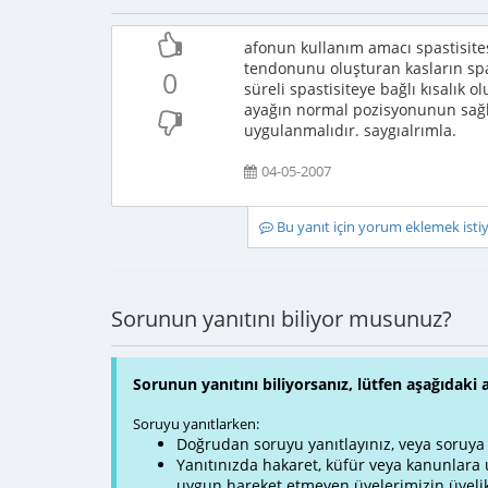
afonun kullanım amacı spastisites
tendonunu oluşturan kasların spa
0
süreli spastisiteye bağlı kısalık 
ayağın normal pozisyonunun sağl
uygulanmalıdır. saygıalrımla.
04-05-2007
Bu yanıt için yorum eklemek ist
Sorunun yanıtını biliyor musunuz?
Sorunun yanıtını biliyorsanız, lütfen aşağıdaki 
Soruyu yanıtlarken:
Doğrudan soruyu yanıtlayınız, veya soruya ve
Yanıtınızda hakaret, küfür veya kanunlar
uygun hareket etmeyen üyelerimizin üyelik