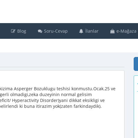
Blog
Soru-Cevap
İlanlar
e-Mağaza
 kizima Asperger Bozuklugu teshisi konmustu.Ocak.25 ve
gerli olmadigi,zeka duzeyinin normal gelisim
cit/ Hyperactivity Disorder)yani dikkat eksikligi ve
lirlendi ki buna itirazim yok(zaten farkindaydik).