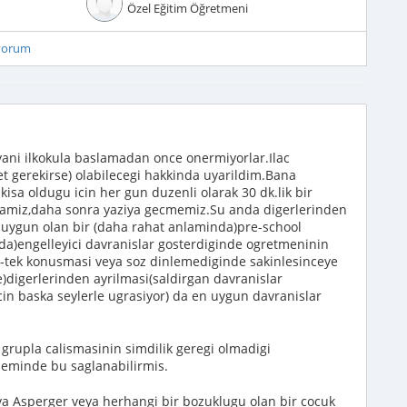
Özel Eğitim Öğretmeni
iyorum
 yani ilkokula baslamadan once onermiyorlar.Ilac
yet gerekirse) olabilecegi hakkinda uyarildim.Bana
kisa oldugu icin her gun duzenli olarak 30 dk.lik bir
amiz,daha sonra yaziya gecmemiz.Su anda digerlerinden
 uygun olan bir (daha rahat anlaminda)pre-school
da)engelleyici davranislar gosterdiginde ogretmeninin
e-tek konusmasi veya soz dinlemediginde sakinlesinceye
e)digerlerinden ayrilmasi(saldirgan davranislar
cin baska seylerle ugrasiyor) da en uygun davranislar
r grupla calismasinin simdilik geregi olmadigi
oneminde bu saglanabilirmis.
a Asperger veya herhangi bir bozuklugu olan bir cocuk