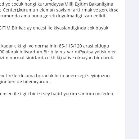
lediye cocuk hangi kurumdaysa(Milli Egitim Bakanligina
re Center),kurumun eleman sayisini arttirmak ve gerekirse
rumunda ama buna gerek duyulmadigi izah edildi.
ITIM.Bir kac ay oncesi ile kiyaslandiginda cok buyuk
kadar ciktigi ve normalinin 85-115/120 arasi oldugu
0 olarak biliyordum.Bir bilginiz var mi?yoksa yetiskinler
Kizim normal sinirlarda cikti ki,native olmayan bir cocuk
kiyor linklerde ama buradakilerin onerecegi seyin(uzun
gini ben de bilemiyorum.
ensen ile ilgili bir iki sey hatirliyorum sanirim onceden