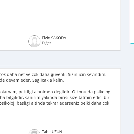
Elvin SAKODA
Diğer
e cok daha net ve cok daha guvenli. Sizin icin sevindim.
lde devam eder. Saglicakla kalin.
lamam, pek ilgi alanimda degildir. O konu da psikolog
a bilgilidir, sanirim yakinda birisi size tatmin edici bir
sikoloji basligi altinda tekrar ederseniz belki daha cok
Tahir UZUN