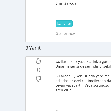
Elvin Sakoda
Uzmanlar
31-01-2006
3 Yanıt
yazilariniz ilk yazdiklariniza gor
Umarim gerisi de sevindirici seki
0
Bu arada IQ konusunda yardimci o
arkadaslar ozel egitimcilerden dah
cevap yazacaktir. Veya sorunuzu p
gren olur.