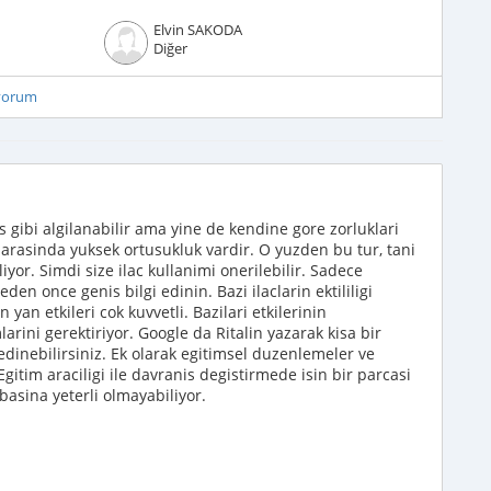
Elvin SAKODA
Diğer
iyorum
ibi algilanabilir ama yine de kendine gore zorluklari
arasinda yuksek ortusukluk vardir. O yuzden bu tur, tani
yor. Simdi size ilac kullanimi onerilebilir. Sadece
den once genis bilgi edinin. Bazi ilaclarin ektililigi
 yan etkileri cok kuvvetli. Bazilari etkilerinin
larini gerektiriyor. Google da Ritalin yazarak kisa bir
 edinebilirsiniz. Ek olarak egitimsel duzenlemeler ve
Egitim araciligi ile davranis degistirmede isin bir parcasi
basina yeterli olmayabiliyor.