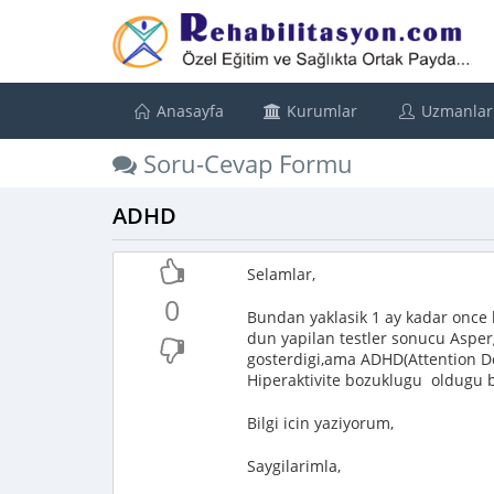
Anasayfa
Kurumlar
Uzmanlar
Soru-Cevap Formu
ADHD
Selamlar,
0
Bundan yaklasik 1 ay kadar once
dun yapilan testler sonucu Asper
gosterdigi,ama ADHD(Attention Defi
Hiperaktivite bozuklugu oldugu be
Bilgi icin yaziyorum,
Saygilarimla,