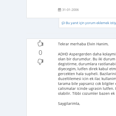
31-01-2006
Bu yanıt için yorum eklemek ist
Tekrar merhaba Elvin Hanim,
0
ADHD Aspergerden daha kolaymis g
olan bir durumdur. Bu iki durum 
degistirme, durumlara rastlanabili
diyecegim, lutfen direk kabul etme
gercekten hala supheli. Bazilarinin
duzeltilemesi icin ek ilac kullanim
tarama bile yapsaniz cok bilgiler
calismalar icinde ugrasin lutfen. 
olabilir. Tibbi cozumler bazen ek 
Saygilarimla,