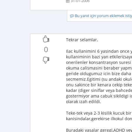
31-01-2006
Bu yanıt için yorum eklemek ist
Tekrar selamlar,
0
Ilac kullanimini 6 yasindan once
kullaniminin bazi yan etkileri(sa
onerilenler konsantrasyon suresi 
okuma calismasini beraber yapm
geride oldugumuz icin bize daha
secmemiz.Egitimi (su andaki okul
onu sakince bir kenara cekip tek
kadar (diger siniflar veya bahced
gostermiyor ama cabuk sIkIldIgI i
olarak izah edildi.
Teke-tek veya 2-3 kisilik kucuk bi
kanisindalar,gerekirse ilkokul d
Buradaki yasalar geregi,ADHD vey