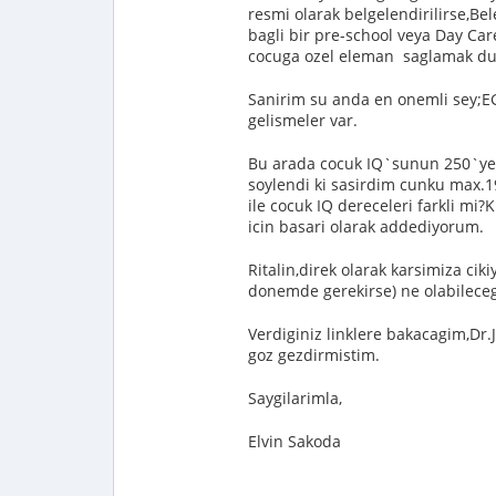
resmi olarak belgelendirilirse,Be
bagli bir pre-school veya Day Ca
cocuga ozel eleman saglamak du
Sanirim su anda en onemli sey;EG
gelismeler var.
Bu arada cocuk IQ`sunun 250`ye 
soylendi ki sasirdim cunku max.19
ile cocuk IQ dereceleri farkli mi?
icin basari olarak addediyorum.
Ritalin,direk olarak karsimiza ci
donemde gerekirse) ne olabilece
Verdiginiz linklere bakacagim,Dr.J
goz gezdirmistim.
Saygilarimla,
Elvin Sakoda