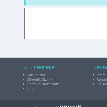
SİTE HAKKINDA
FAYDA
Hakkımızda
Resmi 
Güvenlik/Gizlilik
Rehabi
Öneri ve İstekleriniz
Kişise
İletişim
Toplam Ziyaretçi Sayısı
58.582.470 Kişi