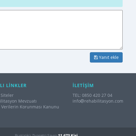
Yanıt ekle
LI LİNKLER
İLETİŞİM
Siteler
TEL: 0850 420 27 04
litasyon Mevzuatı
info
rehabilitasyon.com
l Verilerin Korunması Kanunu
Bugünkü Ziyaretçi Sayısı
11.673 Kişi