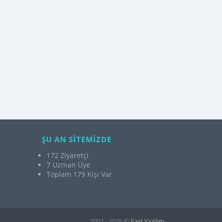
ŞU AN SİTEMİZDE
172 Ziyaretçi
7 Uzman Üye
Toplam 179 Kişi Var
2002 - 2026 ©
Fast Yazılım