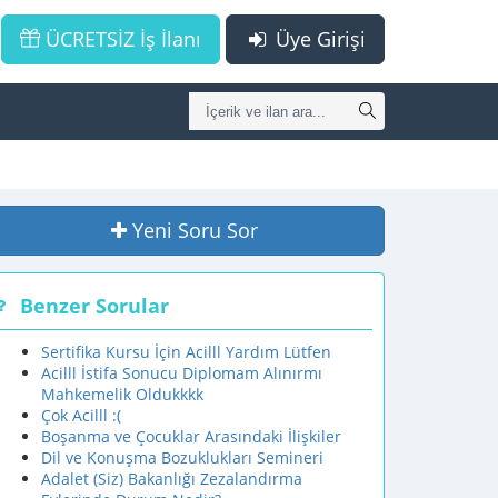
ÜCRETSİZ İş İlanı
Üye Girişi
Yeni Soru Sor
Benzer Sorular
Sertifika Kursu İçin Acilll Yardım Lütfen
Acilll İstifa Sonucu Diplomam Alınırmı
Mahkemelik Oldukkkk
Çok Acilll :(
Boşanma ve Çocuklar Arasındaki İlişkiler
Dil ve Konuşma Bozuklukları Semineri
Adalet (Siz) Bakanlığı Zezalandırma