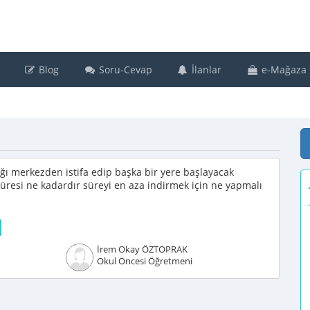
Blog
Soru-Cevap
İlanlar
e-Mağaza
ğı merkezden istifa edip başka bir yere başlayacak
 süresi ne kadardır süreyi en aza indirmek için ne yapmalı
İrem Okay ÖZTOPRAK
Okul Öncesi Öğretmeni