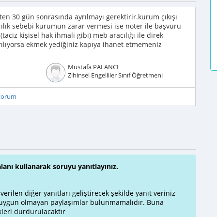
ten 30 gün sonrasında ayrılmayı gerektirir.kurum çıkışı
yrılık sebebi kurumun zarar vermesi ise noter ile başvuru
aciz kişisel hak ihmali gibi) meb aracılığı ile direk
ayrılıyorsa ekmek yediğiniz kapıya ihanet etmemeniz
Mustafa PALANCI
Zihinsel Engelliler Sınıf Öğretmeni
iyorum
alanı kullanarak soruyu yanıtlayınız.
rilen diğer yanıtları geliştirecek şekilde yanıt veriniz
a uygun olmayan paylaşımlar bulunmamalıdır. Buna
leri durdurulacaktır