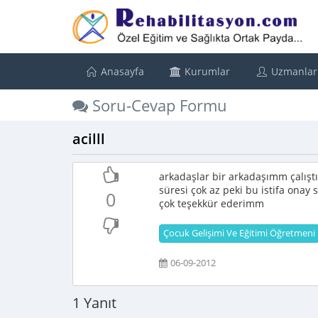
Anasayfa
Kurumlar
Uzmanlar
Soru-Cevap Formu
acilll
arkadaşlar bir arkadaşımm çalıştı
süresi çok az peki bu istifa onay
0
çok teşekkür ederimm
Çocuk Gelişimi Ve Eğitimi Öğretmeni
06-09-2012
1 Yanıt